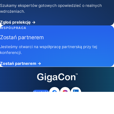
Szukamy ekspertów gotowych opowiedzieć o realnych
wdrożeniach.
Zgłoś prelekcję →
WSPÓŁPRACA
Zostań partnerem
Jesteśmy otwarci na współpracę partnerską przy tej
konferencji.
Zostań partnerem →
Kontakt
Prawa autorskie © 2026 GigaCon. Wszelkie prawa
zastrzeżone.
Regulamin i polityka prywatności