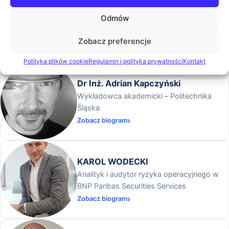
Szczegóły
13:20
Zakończenie konferencji
Odmów
Prelegenci
Zobacz preferencje
Polityka plików cookie
Regulamin i polityka prywatności
Kontakt
Dr Inż. Adrian Kapczyński
Wykładowca akademicki – Politechnika
Śląska
Zobacz biogram
KAROL WODECKI
Analityk i audytor ryzyka operacyjnego w
BNP Paribas Securities Services
Zobacz biogram