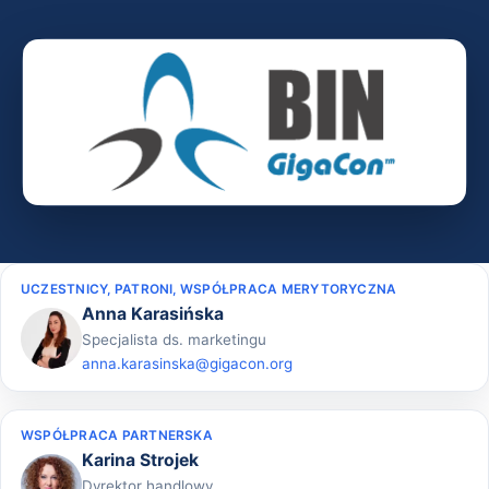
UCZESTNICY, PATRONI, WSPÓŁPRACA MERYTORYCZNA
Anna Karasińska
Specjalista ds. marketingu
anna.karasinska@gigacon.org
WSPÓŁPRACA PARTNERSKA
Karina Strojek
Dyrektor handlowy