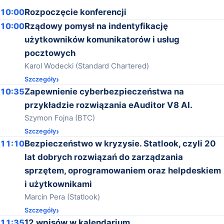
10:00
Rozpoczęcie konferencji
10:00
Rządowy pomysł na indentyfikację
użytkowników komunikatorów i usług
pocztowych
Karol Wodecki (Standard Chartered)
Szczegóły
10:35
Zapewnienie cyberbezpieczeństwa na
przykładzie rozwiązania eAuditor V8 AI.
Szymon Fojna (BTC)
Szczegóły
11:10
Bezpieczeństwo w kryzysie. Statlook, czyli 20
lat dobrych rozwiązań do zarządzania
sprzętem, oprogramowaniem oraz helpdeskiem
i użytkownikami
Marcin Pera (Statlook)
Szczegóły
11:35
12 wpisów w kalendarium