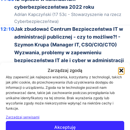
cyberbezpieczeństwa 2022 roku
Adrian Kapczyński (17 53c - Stowarzyszenie na rzecz
Cyberbezpieczeńtwa)
12:10
Jak zbudować Centrum Bezpieczeństwa IT w
administracji publicznej - czy to możliwe?! -
Szymon Krupa (Manager IT, CSO/CIO/CTO)
Wyzwania, problemy w zapewnieniu
bezpieczeństwa IT ale i cyber w administracji
publicznej (praca w IT i security podczas
Zarządzaj zgodą
pandemii, wybuchu wojny w Ukrainie, stan
Aby zapewnić jak najlepsze wrażenia, korzystamy z technologii, takich
jak pliki cookie, do przechowywania i/lub uzyskiwania dostępu do
Charlie CRP itp.) Implementacja rozwiązań
informacji o urządzeniu. Zgoda na te technologie pozwoli nam
klasy SIEM/SOAR/UEBA jako automatyzujących
przetwarzać dane, takie jak zachowanie podczas przeglądania lub
unikalne identyfikatory na tej stronie. Brak wyrażenia zgody lub
działania administratorów odpowiedzialnych za
wycofanie zgody może niekorzystnie wpłynąć na niektóre cechy i
analizę zagrożeń i zapewnienie dostępności do
funkcje.
danych.
Zarządzaj serwisami
Paweł Najsarek (Ingram Micro)
Akceptuję