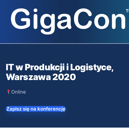
Przejdź
do
treści
IT w Produkcji i Logistyce,
Warszawa 2020
Online
Zapisz się na konferencję