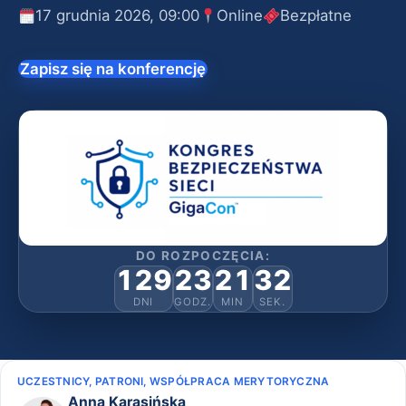
17 grudnia 2026, 09:00
Online
Bezpłatne
Zapisz się na konferencję
DO ROZPOCZĘCIA:
129
23
21
31
DNI
GODZ.
MIN
SEK.
UCZESTNICY, PATRONI, WSPÓŁPRACA MERYTORYCZNA
Anna Karasińska