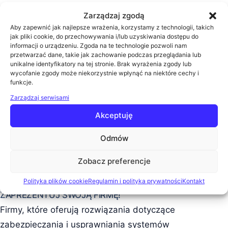
Zarządzaj zgodą
Wydarzenie realizowane jest w formule online i jest
Aby zapewnić jak najlepsze wrażenia, korzystamy z technologii, takich
dostępne bezpłatnie dla wszystkich
jak pliki cookie, do przechowywania i/lub uzyskiwania dostępu do
informacji o urządzeniu. Zgoda na te technologie pozwoli nam
zarejestrowanych uczestników.
przetwarzać dane, takie jak zachowanie podczas przeglądania lub
unikalne identyfikatory na tej stronie. Brak wyrażenia zgody lub
wycofanie zgody może niekorzystnie wpłynąć na niektóre cechy i
ZAREJESTROWANYM UCZESTNIKOM ZAPEWNIAMY:
funkcje.
możliwość udziału w wybranych wykładach
Zarządzaj serwisami
możliwość otrzymania potwierdzenia udziału w
Akceptuję
konferencji (zaświadczenia w trakcie spotkania
lub wystawienie certyfikatu uczestnictwa po
Odmów
wydarzeniu)
Zobacz preferencje
dostęp do materiałów pokonferencyjnych
Polityka plików cookie
Regulamin i polityka prywatności
Kontakt
ZAPREZENTUJ SWOJĄ FIRMĘ!
Firmy, które oferują rozwiązania dotyczące
zabezpieczania i usprawniania systemów