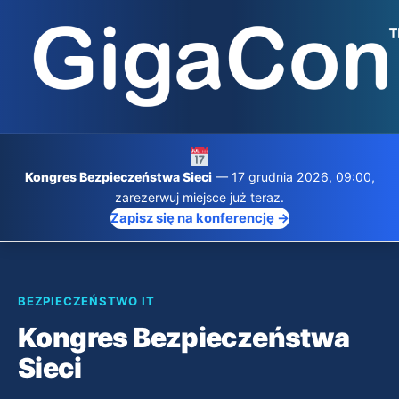
Przejdź
do
treści
Kongres Bezpieczeństwa Sieci
— 17 grudnia 2026, 09:00,
zarezerwuj miejsce już teraz.
Zapisz się na konferencję →
BEZPIECZEŃSTWO IT
Kongres Bezpieczeństwa
Sieci