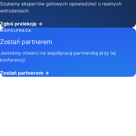
Szukamy ekspertów gotowych opowiedzieć o realnych
wdrożeniach.
Zgłoś prelekcję →
WSPÓŁPRACA
Zostań partnerem
Jesteśmy otwarci na współpracę partnerską przy tej
konferencji.
Zostań partnerem →