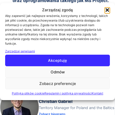
oraz oprogramowania takiego jak MS Project.
Czy odpowiedzią na te problemy zawsze są
Zarządzaj zgodą
metodyki zwinne? Uważam, że nie. W trakcie
Aby zapewnić jak najlepsze wrażenia, korzystamy z technologii, takich
jak pliki cookie, do przechowywania i/lub uzyskiwania dostępu do
prelekcji przedstawię w zarysach metodę
informacji o urządzeniu. Zgoda na te technologie pozwoli nam
łańcucha krytycznego (Critical Chain Project
przetwarzać dane, takie jak zachowanie podczas przeglądania lub
unikalne identyfikatory na tej stronie. Brak wyrażenia zgody lub
Management), która została zaprojektowana od
wycofanie zgody może niekorzystnie wpłynąć na niektóre cechy i
podstaw, by stawić czoła niepewności
funkcje.
pojawiającej się w projektach oraz usunąć
Zarządzaj serwisami
możliwe do usunięcia przyczyny opóźnień.
Akceptuję
14:30
Zakończenie konferencji
Prelegenci
Odmów
Zobacz preferencje
Polityka plików cookie
Regulamin i polityka prywatności
Kontakt
Christian Gabriel
Territory Manager for Poland and the Baltics
Zobacz biogram