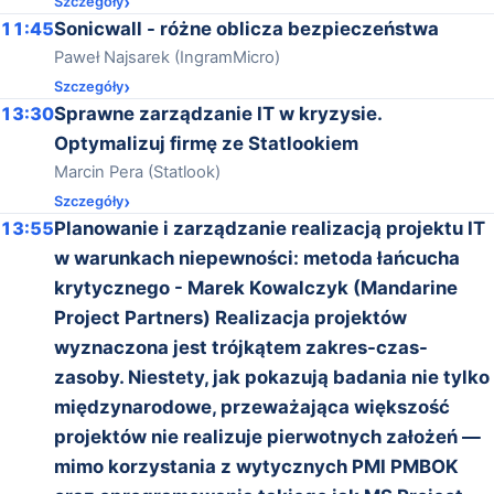
Szczegóły
11:45
Sonicwall - różne oblicza bezpieczeństwa
Paweł Najsarek (IngramMicro)
Szczegóły
13:30
Sprawne zarządzanie IT w kryzysie.
Optymalizuj firmę ze Statlookiem
Marcin Pera (Statlook)
Szczegóły
13:55
Planowanie i zarządzanie realizacją projektu IT
w warunkach niepewności: metoda łańcucha
krytycznego - Marek Kowalczyk (Mandarine
Project Partners) Realizacja projektów
wyznaczona jest trójkątem zakres-czas-
zasoby. Niestety, jak pokazują badania nie tylko
międzynarodowe, przeważająca większość
projektów nie realizuje pierwotnych założeń —
mimo korzystania z wytycznych PMI PMBOK