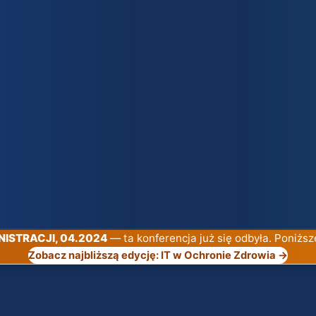
INISTRACJI, 04.2024
— ta konferencja już się odbyła. Poniższ
Zobacz najbliższą edycję: IT w Ochronie Zdrowia →