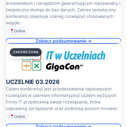
środowiskom i narzędziom gwarantującym niezawodny i
bezpieczny dostęp do baz danych. Zakres tematyczny
konferencji obejmuje szereg rozwiązań stosowanych
współc
Online
Zobacz podsumowanie →
ZAKOŃCZONA
12.03.2026
UCZELNIE 03.2026
Celem konferencji jest przedstawienie najnowszych
rozwiązań w zakresie informatyzacji uczelni wyższych.
Firmy IT przedstawią swoje rozwiązania, które
usprawnią zarządzanie oraz podniosą poziom innowac
Online
Zobacz podsumowanie →