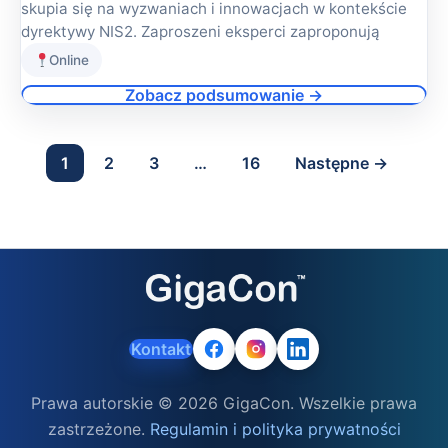
skupia się na wyzwaniach i innowacjach w kontekście
dyrektywy NIS2. Zaproszeni eksperci zaproponują
Online
Zobacz podsumowanie →
1
2
3
…
16
Następne →
Kontakt
Prawa autorskie © 2026 GigaCon. Wszelkie prawa
zastrzeżone.
Regulamin i polityka prywatności