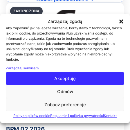
ZAKOŃCZONA
26.02.2026
Zarządzaj zgodą
Aby zapewnić jak najlepsze wrażenia, korzystamy z technologii, takich
jak pliki cookie, do przechowywania i/lub uzyskiwania dostępu do
informacji o urządzeniu. Zgoda na te technologie pozwoli nam
SŁUŻBA ZDROWIA 02.2026
przetwarzać dane, takie jak zachowanie podczas przeglądania lub
Celem konferencji jest przedstawienie najnowszych
unikalne identyfikatory na tej stronie. Brak wyrażenia zgody lub
wycofanie zgody może niekorzystnie wpłynąć na niektóre cechy i
rozwiązań w zakresie informatyzacji zakładów opieki
funkcje.
zdrowotnej. Podczas wydarzenia wiodące firmy IT
zaprezentują swoje rozwiązania, które pomogą uspra
Zarządzaj serwisami
Online
Akceptuję
Zobacz podsumowanie →
Odmów
ZAKOŃCZONA
12.02.2026
Zobacz preferencje
Polityka plików cookie
Regulamin i polityka prywatności
Kontakt
BPM 02.2026