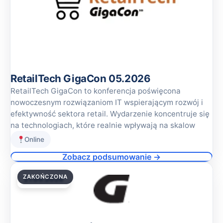
RetailTech GigaCon 05.2026
RetailTech GigaCon to konferencja poświęcona
nowoczesnym rozwiązaniom IT wspierającym rozwój i
efektywność sektora retail. Wydarzenie koncentruje się
na technologiach, które realnie wpływają na skalow
Online
Zobacz podsumowanie →
ZAKOŃCZONA
21.05.2026