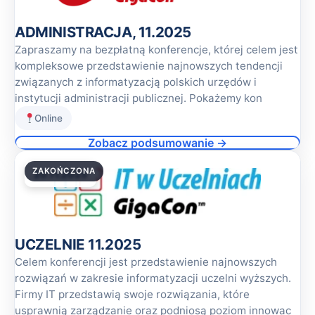
ADMINISTRACJA, 11.2025
Zapraszamy na bezpłatną konferencje, której celem jest
kompleksowe przedstawienie najnowszych tendencji
związanych z informatyzacją polskich urzędów i
instytucji administracji publicznej. Pokażemy kon
Online
Zobacz podsumowanie →
ZAKOŃCZONA
20.11.2025
UCZELNIE 11.2025
Celem konferencji jest przedstawienie najnowszych
rozwiązań w zakresie informatyzacji uczelni wyższych.
Firmy IT przedstawią swoje rozwiązania, które
usprawnią zarządzanie oraz podniosą poziom innowac