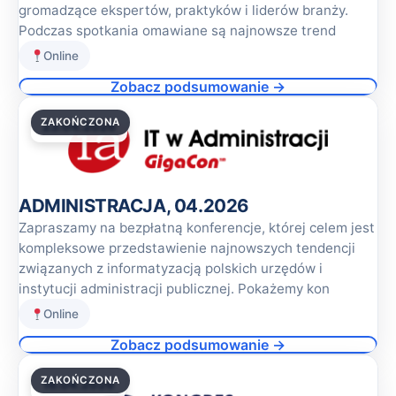
gromadzące ekspertów, praktyków i liderów branży.
Podczas spotkania omawiane są najnowsze trend
Online
Zobacz podsumowanie →
ZAKOŃCZONA
23.04.2026
ADMINISTRACJA, 04.2026
Zapraszamy na bezpłatną konferencje, której celem jest
kompleksowe przedstawienie najnowszych tendencji
związanych z informatyzacją polskich urzędów i
instytucji administracji publicznej. Pokażemy kon
Online
Zobacz podsumowanie →
ZAKOŃCZONA
16.04.2026