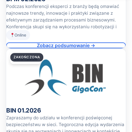
Podczas konferencji eksperci z branży będą omawiać
najnowsze trendy, innowacje i praktyki związane z
efektywnym zarządzaniem procesami biznesowymi.
Konferencja skupi się na wykorzystaniu robotyzacji i
Online
Zobacz podsumowanie →
ZAKOŃCZONA
29.01.2026
BIN 01.2026
Zapraszamy do udziału w konferencji poświęconej
bezpieczeństwu w sieci. Tegoroczna edycja wydarzenia
skupia się na wyzwaniach i innowacjach w kontekście