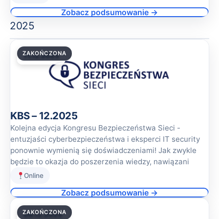
Zobacz podsumowanie →
2025
ZAKOŃCZONA
11.12.2025
KBS – 12.2025
Kolejna edycja Kongresu Bezpieczeństwa Sieci -
entuzjaści cyberbezpieczeństwa i eksperci IT security
ponownie wymienią się doświadczeniami! Jak zwykle
będzie to okazja do poszerzenia wiedzy, nawiązani
Online
Zobacz podsumowanie →
ZAKOŃCZONA
09.12.2025