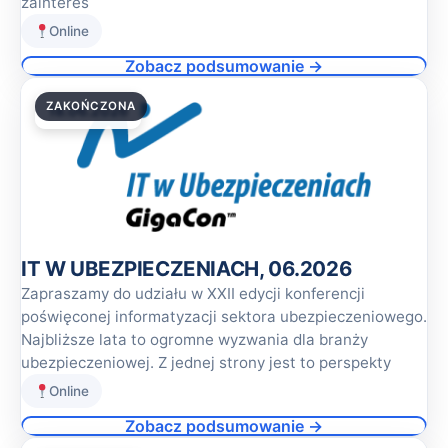
zainteres
Online
Zobacz podsumowanie →
ZAKOŃCZONA
18.06.2026
IT W UBEZPIECZENIACH, 06.2026
Zapraszamy do udziału w XXII edycji konferencji
poświęconej informatyzacji sektora ubezpieczeniowego.
Najbliższe lata to ogromne wyzwania dla branży
ubezpieczeniowej. Z jednej strony jest to perspekty
Online
Zobacz podsumowanie →