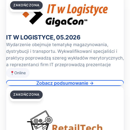
ZAKOŃCZONA
28.05.2026
IT W LOGISTYCE, 05.2026
Wydarzenie obejmuje tematykę magazynowania,
dystrybucji i transportu. Wykwalifikowani specjaliści i
praktycy poprowadzą szereg wykładów merytorycznych,
a reprezentanci firm IT przeprowadzą prezentacje
Online
Zobacz podsumowanie →
ZAKOŃCZONA
28.05.2026