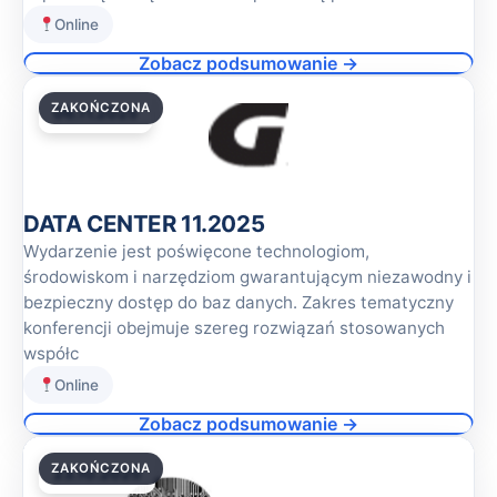
Online
Zobacz podsumowanie →
ZAKOŃCZONA
06.11.2025
DATA CENTER 11.2025
Wydarzenie jest poświęcone technologiom,
środowiskom i narzędziom gwarantującym niezawodny i
bezpieczny dostęp do baz danych. Zakres tematyczny
konferencji obejmuje szereg rozwiązań stosowanych
współc
Online
Zobacz podsumowanie →
ZAKOŃCZONA
23.10.2025