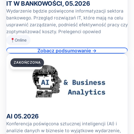
IT W BANKOWOŚCI, 05.2026
Wydarzenie będzie poświęcone informatyzacji sektora
bankowego. Przegląd rozwiązań IT, które mają na celu
usprawnić zarządzanie, podnieść efektywność pracy czy
zoptymalizować koszty. Prelegenci opowied
Online
Zobacz podsumowanie →
ZAKOŃCZONA
14.05.2026
AI 05.2026
Konferencja poświęcona sztucznej inteligencji (AI) i
analizie danych w biznesie to wyjątkowe wydarzenie,