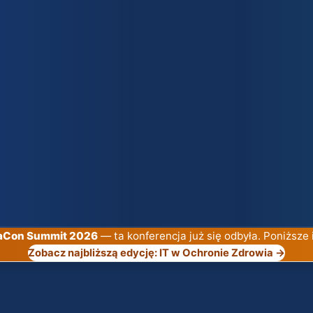
gaCon Summit 2026
— ta konferencja już się odbyła. Poniższe 
Zobacz najbliższą edycję: IT w Ochronie Zdrowia →