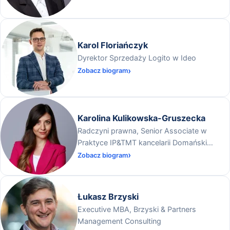
Karol Floriańczyk
Dyrektor Sprzedaży Logito w Ideo
Zobacz biogram
Karolina Kulikowska-Gruszecka
Radczyni prawna, Senior Associate w
Praktyce IP&TMT kancelarii Domański
Zakrzewski Palinka
Zobacz biogram
Łukasz Brzyski
Executive MBA, Brzyski & Partners
Management Consulting