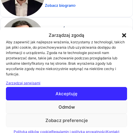
Zobacz biogram
Marcin Śpiewak
Zarządzaj zgodą
UX Expert w Łukasiewicz - Poznański
Aby zapewnić jak najlepsze wrażenia, korzystamy z technologii, takich
Instytut Technologiczny
jak pliki cookie, do przechowywania i/lub uzyskiwania dostępu do
Zobacz biogram
informacji o urządzeniu. Zgoda na te technologie pozwoli nam
przetwarzać dane, takie jak zachowanie podczas przeglądania lub
unikalne identyfikatory na tej stronie. Brak wyrażenia zgody lub
wycofanie zgody może niekorzystnie wpłynąć na niektóre cechy i
Marek Kowalczyk
funkcje.
Chief Executive Officer w MANDARINE
Zarządzaj serwisami
Project Partners
Akceptuję
Zobacz biogram
Odmów
Zobacz preferencje
Marek Paszkowski
Zastępca dyrektora Handlowego (Heuthes)
Polityka plików cookie
Regulamin i polityka prywatności
Kontakt