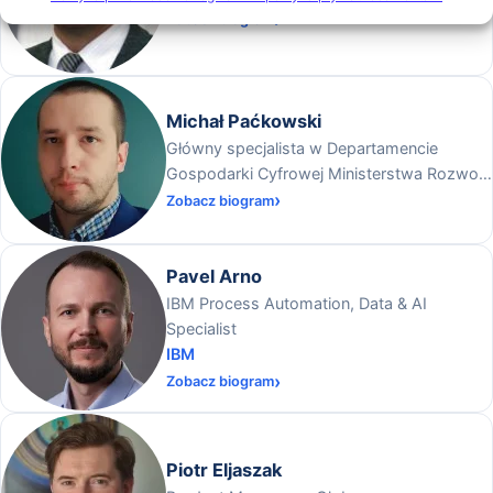
Zobacz biogram
Michał Paćkowski
Główny specjalista w Departamencie
Gospodarki Cyfrowej Ministerstwa Rozwoju
i Technologii
Zobacz biogram
Pavel Arno
IBM Process Automation, Data & AI
Specialist
IBM
Zobacz biogram
Piotr Eljaszak