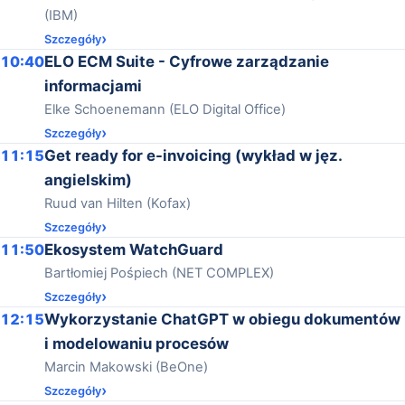
(IBM)
Szczegóły
10:40
ELO ECM Suite - Cyfrowe zarządzanie
informacjami
Elke Schoenemann (ELO Digital Office)
Szczegóły
11:15
Get ready for e-invoicing (wykład w jęz.
angielskim)
Ruud van Hilten (Kofax)
Szczegóły
11:50
Ekosystem WatchGuard
Bartłomiej Pośpiech (NET COMPLEX)
Szczegóły
12:15
Wykorzystanie ChatGPT w obiegu dokumentów
i modelowaniu procesów
Marcin Makowski (BeOne)
Szczegóły