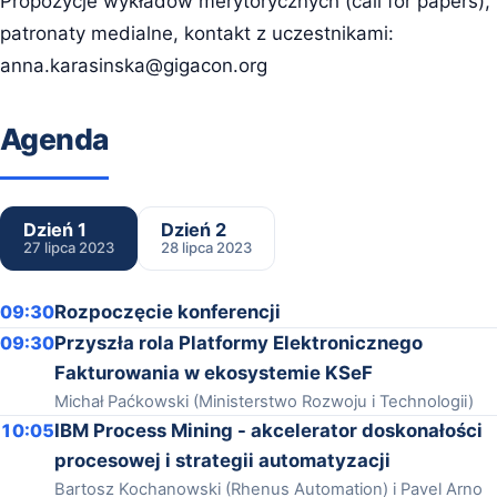
Propozycje wykładów merytorycznych (call for papers),
patronaty medialne, kontakt z uczestnikami:
anna.karasinska@gigacon.org
Agenda
Dzień 1
Dzień 2
27 lipca 2023
28 lipca 2023
09:30
Rozpoczęcie konferencji
09:30
Przyszła rola Platformy Elektronicznego
Fakturowania w ekosystemie KSeF
Michał Paćkowski (Ministerstwo Rozwoju i Technologii)
10:05
IBM Process Mining - akcelerator doskonałości
procesowej i strategii automatyzacji
Bartosz Kochanowski (Rhenus Automation) i Pavel Arno