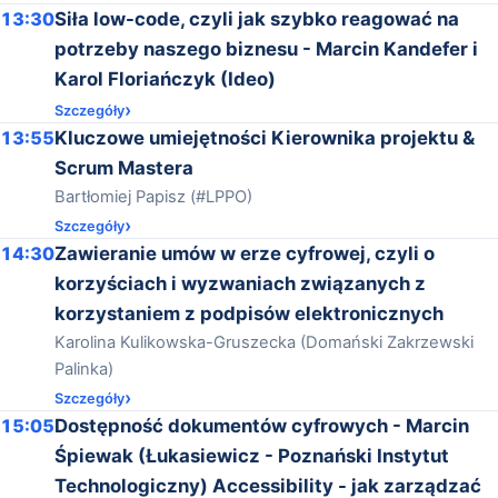
13:30
Siła low-code, czyli jak szybko reagować na
potrzeby naszego biznesu - Marcin Kandefer i
Karol Floriańczyk (Ideo)
Szczegóły
13:55
Kluczowe umiejętności Kierownika projektu &
Scrum Mastera
Bartłomiej Papisz (#LPPO)
Szczegóły
14:30
Zawieranie umów w erze cyfrowej, czyli o
korzyściach i wyzwaniach związanych z
korzystaniem z podpisów elektronicznych
Karolina Kulikowska-Gruszecka (Domański Zakrzewski
Palinka)
Szczegóły
15:05
Dostępność dokumentów cyfrowych - Marcin
Śpiewak (Łukasiewicz - Poznański Instytut
Technologiczny) Accessibility - jak zarządzać