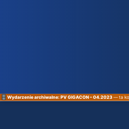
Wydarzenie archiwalne: PV GIGACON – 04.2023
— ta ko