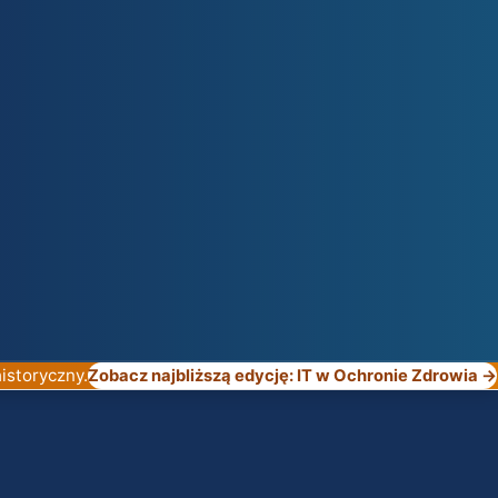
istoryczny.
Zobacz najbliższą edycję: IT w Ochronie Zdrowia →