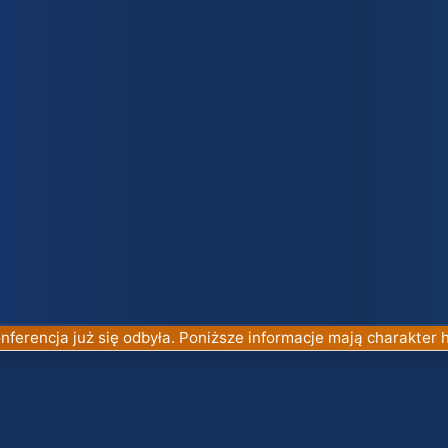
nferencja już się odbyła. Poniższe informacje mają charakter h