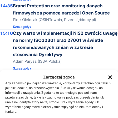
14:35
Brand Protection oraz monitoring danych
firmowych za pomocą narzędzi Open Source
Piotr Oleksiak (OSINTownia, Przedsiębiorcy.pl)
Szczegóły
15:10
Czy warto w implementacji NIS2 zwrócić uwagę
na normy ISO22301 oraz 27001 w świetle
rekomendowanych zmian w zakresie
stosowania Dyrektywy
Adam Parysz (ISSA Polska)
Szczegóły
15:45
Jak stworzyć dobry plan projektu? Wnioski z
Zarządzaj zgodą
ćwierć wieku doświadczeń
Aby zapewnić jak najlepsze wrażenia, korzystamy z technologii, takich
jak pliki cookie, do przechowywania i/lub uzyskiwania dostępu do
Marek Kowalczyk (Mandarine Project Partners)
informacji o urządzeniu. Zgoda na te technologie pozwoli nam
16:15
Zakończenie konferencji
przetwarzać dane, takie jak zachowanie podczas przeglądania lub
unikalne identyfikatory na tej stronie. Brak wyrażenia zgody lub
Prelegenci
wycofanie zgody może niekorzystnie wpłynąć na niektóre cechy i
funkcje.