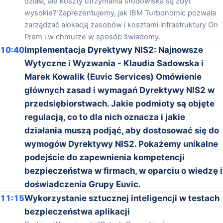
działa, ale koszty utrzymania środowiska są zbyt
wysokie? Zaprezentujemy, jak IBM Turbonomic pozwala
zarządzać alokacją zasobów i kosztami infrastruktury On
Prem i w chmurze w sposób świadomy.
10:40
Implementacja Dyrektywy NIS2: Najnowsze
Wytyczne i Wyzwania - Klaudia Sadowska i
Marek Kowalik (Euvic Services) Omówienie
głównych zasad i wymagań Dyrektywy NIS2 w
przedsiębiorstwach. Jakie podmioty są objęte
regulacją, co to dla nich oznacza i jakie
działania muszą podjąć, aby dostosować się do
wymogów Dyrektywy NIS2. Pokażemy unikalne
podejście do zapewnienia kompetencji
bezpieczeństwa w firmach, w oparciu o wiedzę i
doświadczenia Grupy Euvic.
11:15
Wykorzystanie sztucznej inteligencji w testach
bezpieczeństwa aplikacji