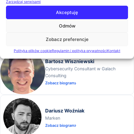
Zarządzaj serwisami
Akceptuję
Adam Parysz
Wdrożeniowiec systemów klasy EZD, trener
Odmów
i archiwista, ISSA Polska
Zobacz biogram
Zobacz preferencje
Polityka plików cookie
Regulamin i polityka prywatności
Kontakt
Bartosz Wiszniewski
Cybersecurity Consultant w Galach
Consulting
Zobacz biogram
Dariusz Woźniak
Marken
Zobacz biogram