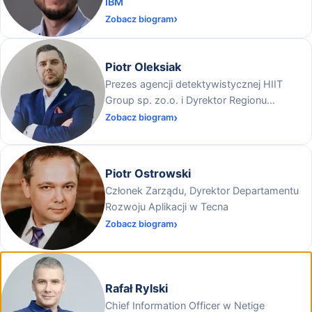
IBM
Zobacz biogram
Piotr Oleksiak
Prezes agencji detektywistycznej HIIT
Group sp. zo.o. i Dyrektor Regionu
Ogólnopolskiej Federacji Przedsiębiorców i
Zobacz biogram
Pracodawców na Warmii i Mazurach
Piotr Ostrowski
Członek Zarządu, Dyrektor Departamentu
Rozwoju Aplikacji w Tecna
Zobacz biogram
Rafał Rylski
Chief Information Officer w Netige