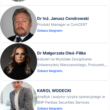
Dr Inż. Janusz Cendrowski
Produkt Manager w ComCERT
Zobacz biogram
Dr Małgorzata Oleś-Filiks
Adiunkt na Wydziale Zarządzania
Uniwersytetu Warszawskiego, Prokurent,
Project Manager w Tecna Sp. z o. o.
Zobacz biogram
KAROL WODECKI
Analityk i audytor ryzyka operacyjnego w
BNP Paribas Securities Services
Zobacz biogram