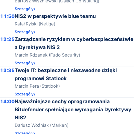
Bartosz Wiszniewski (Galach Consulting)
Szczegóły
11:50
NIS2 w perspektywie blue teamu
Rafał Rylski (Netige)
Szczegóły
12:25
Zarządzanie ryzykiem w cyberbezpieczeństwie
a Dyrektywa NIS 2
Marcin Rdzanek (Fudo Security)
Szczegóły
13:35
Twoje IT: bezpieczne i niezawodne dzięki
programowi Statlook
Marcin Pera (Statlook)
Szczegóły
14:00
Najważniejsze cechy oprogramowania
Bitdefender spełniające wymagania Dyrektywy
NIS2
Dariusz Woźniak (Marken)
Szczegóły