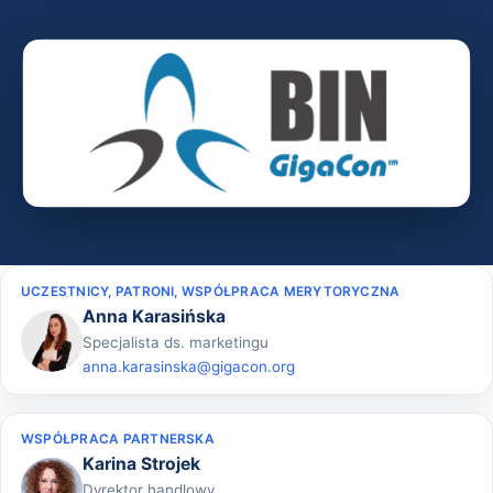
UCZESTNICY, PATRONI, WSPÓŁPRACA MERYTORYCZNA
Anna Karasińska
Specjalista ds. marketingu
anna.karasinska@gigacon.org
WSPÓŁPRACA PARTNERSKA
Karina Strojek
Dyrektor handlowy