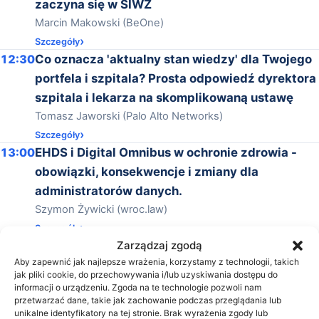
zaczyna się w SIWZ
Marcin Makowski (BeOne)
Szczegóły
12:30
Co oznacza 'aktualny stan wiedzy' dla Twojego
portfela i szpitala? Prosta odpowiedź dyrektora
szpitala i lekarza na skomplikowaną ustawę
Tomasz Jaworski (Palo Alto Networks)
Szczegóły
13:00
EHDS i Digital Omnibus w ochronie zdrowia -
obowiązki, konsekwencje i zmiany dla
administratorów danych.
Szymon Żywicki (wroc.law)
Szczegóły
Zarządzaj zgodą
13:30
Statlook w ochronie zdrowia – bezpieczne i
Aby zapewnić jak najlepsze wrażenia, korzystamy z technologii, takich
niezawodne wsparcie systemów IT
jak pliki cookie, do przechowywania i/lub uzyskiwania dostępu do
Marcin Pera (Statlook)
informacji o urządzeniu. Zgoda na te technologie pozwoli nam
przetwarzać dane, takie jak zachowanie podczas przeglądania lub
Szczegóły
unikalne identyfikatory na tej stronie. Brak wyrażenia zgody lub