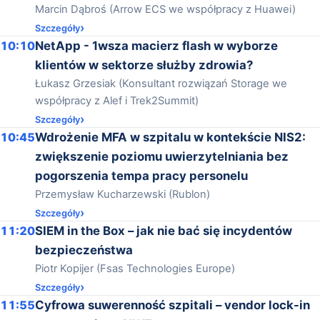
Marcin Dąbroś (Arrow ECS we współpracy z Huawei)
Szczegóły
10:10
NetApp - 1wsza macierz flash w wyborze
klientów w sektorze służby zdrowia?
Łukasz Grzesiak (Konsultant rozwiązań Storage we
współpracy z Alef i Trek2Summit)
Szczegóły
10:45
Wdrożenie MFA w szpitalu w kontekście NIS2:
zwiększenie poziomu uwierzytelniania bez
pogorszenia tempa pracy personelu
Przemysław Kucharzewski (Rublon)
Szczegóły
11:20
SIEM in the Box – jak nie bać się incydentów
bezpieczeństwa
Piotr Kopijer (Fsas Technologies Europe)
Szczegóły
11:55
Cyfrowa suwerenność szpitali – vendor lock-in