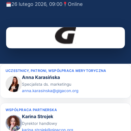
26 lutego 2026, 09:00
Online
UCZESTNICY, PATRONI, WSPÓŁPRACA MERYTORYCZNA
Anna Karasińska
Specjalista ds. marketingu
anna.karasinska@gigacon.org
WSPÓŁPRACA PARTNERSKA
Karina Strojek
Dyrektor handlowy
karina.strojek@gigacon.org