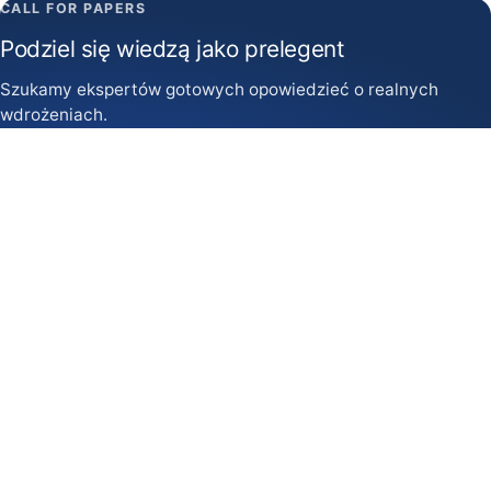
CALL FOR PAPERS
Podziel się wiedzą jako prelegent
Szukamy ekspertów gotowych opowiedzieć o realnych
wdrożeniach.
Zgłoś prelekcję →
WSPÓŁPRACA
Zostań partnerem
Jesteśmy otwarci na współpracę partnerską przy tej
konferencji.
Zostań partnerem →
Kontakt