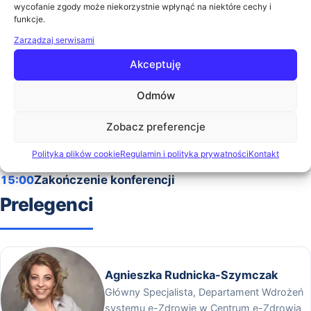
13:55
Logistyka w szpitalu: rola cyfrowych rozwiązań
wycofanie zgody może niekorzystnie wpłynąć na niektóre cechy i
w budowaniu odporności organizacji
funkcje.
dr n. ekon. Anna Gawrońska (Zakład Innowacji w
Zarządzaj serwisami
Ochronie Zdrowia, Szkoła Główna Handlowa w
Akceptuję
Warszawie)
Szczegóły
Odmów
14:30
Wdrożenie centralnej e-rejestracji - wymagania
dla placówek medycznych współpracujących z
Zobacz preferencje
NFZ
Polityka plików cookie
Regulamin i polityka prywatności
Kontakt
Agnieszka Rudnicka-Szymczak (Centrum e-Zdrowia)
15:00
Zakończenie konferencji
Prelegenci
Agnieszka Rudnicka-Szymczak
Główny Specjalista, Departament Wdrożeń
systemu e-Zdrowie w Centrum e-Zdrowia