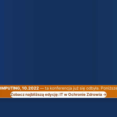
COMPUTING, 10.2022
— ta konferencja już się odbyła. Poniższ
Zobacz najbliższą edycję: IT w Ochronie Zdrowia →