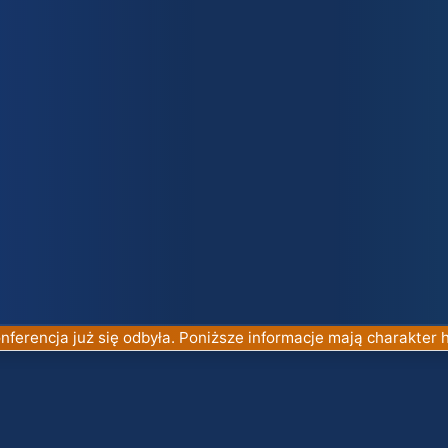
nferencja już się odbyła. Poniższe informacje mają charakter h