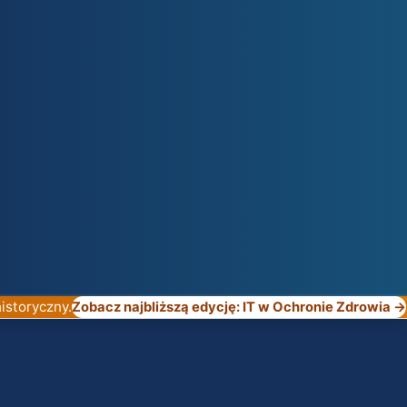
istoryczny.
Zobacz najbliższą edycję: IT w Ochronie Zdrowia →