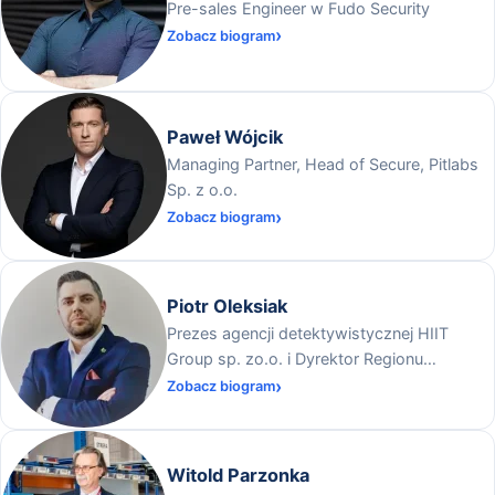
Pre-sales Engineer w Fudo Security
Zobacz biogram
Paweł Wójcik
Managing Partner, Head of Secure, Pitlabs
Sp. z o.o.
Zobacz biogram
Piotr Oleksiak
Prezes agencji detektywistycznej HIIT
Group sp. zo.o. i Dyrektor Regionu
Ogólnopolskiej Federacji Przedsiębiorców i
Zobacz biogram
Pracodawców na Warmii i Mazurach
Witold Parzonka