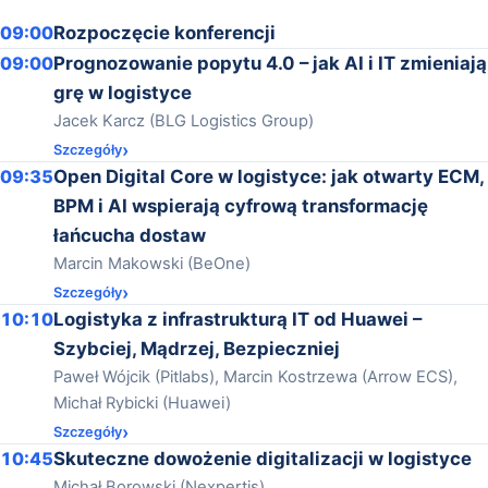
09:00
Rozpoczęcie konferencji
09:00
Prognozowanie popytu 4.0 – jak AI i IT zmieniają
grę w logistyce
Jacek Karcz (BLG Logistics Group)
Szczegóły
09:35
Open Digital Core w logistyce: jak otwarty ECM,
BPM i AI wspierają cyfrową transformację
łańcucha dostaw
Marcin Makowski (BeOne)
Szczegóły
10:10
Logistyka z infrastrukturą IT od Huawei –
Szybciej, Mądrzej, Bezpieczniej
Paweł Wójcik (Pitlabs), Marcin Kostrzewa (Arrow ECS),
Michał Rybicki (Huawei)
Szczegóły
10:45
Skuteczne dowożenie digitalizacji w logistyce
Michał Borowski (Nexpertis)