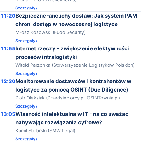
Szczegóły
11:20
Bezpieczne łańcuchy dostaw: Jak system PAM
chroni dostęp w nowoczesnej logistyce
Miłosz Kosowski (Fudo Security)
Szczegóły
11:55
Internet rzeczy – zwiększenie efektywności
procesów intralogistyki
Witold Parzonka (Stowarzyszenie Logistyków Polskich)
Szczegóły
12:30
Monitorowanie dostawców i kontrahentów w
logistyce za pomocą OSINT (Due Diligence)
Piotr Oleksiak (Przedsiębiorcy.pl, OSINTownia.pl)
Szczegóły
13:05
Własność intelektualna w IT - na co uważać
nabywając rozwiązania cyfrowe?
Kamil Stolarski (SMW Legal)
Szczegóły