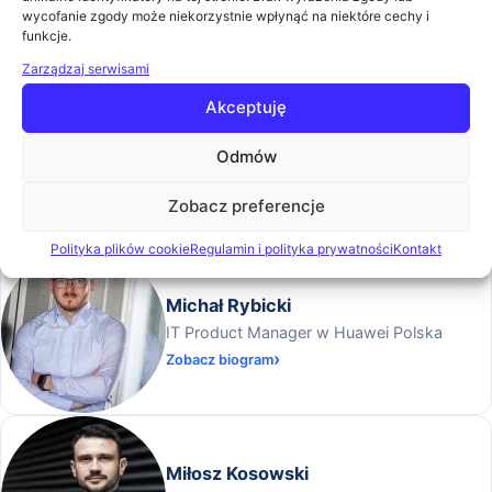
CEO w Nexpertis
wycofanie zgody może niekorzystnie wpłynąć na niektóre cechy i
funkcje.
Zwiń
Zarządzaj serwisami
Akceptuję
Entuzjasta optymalizacji procesów biznesowych z 10 letni
Odmów
doświadczeniem. Na swoim koncie ma duże wdrożenia
systemów BPM oraz PPM.
Zobacz preferencje
Zwolennik mikro innowacji i biznesowego podejścia do
nowoczesnych technologii.
Polityka plików cookie
Regulamin i polityka prywatności
Kontakt
Michał Rybicki
IT Product Manager w Huawei Polska
Zobacz biogram
Miłosz Kosowski