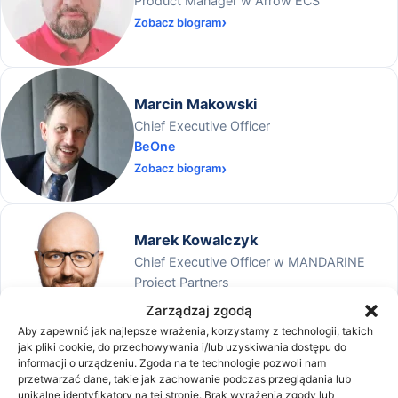
Product Manager w Arrow ECS
Zobacz biogram
Marcin Makowski
Chief Executive Officer
BeOne
Zobacz biogram
Marek Kowalczyk
Chief Executive Officer w MANDARINE
Project Partners
Zobacz biogram
Zarządzaj zgodą
Aby zapewnić jak najlepsze wrażenia, korzystamy z technologii, takich
jak pliki cookie, do przechowywania i/lub uzyskiwania dostępu do
informacji o urządzeniu. Zgoda na te technologie pozwoli nam
przetwarzać dane, takie jak zachowanie podczas przeglądania lub
Michał Borowski
unikalne identyfikatory na tej stronie. Brak wyrażenia zgody lub