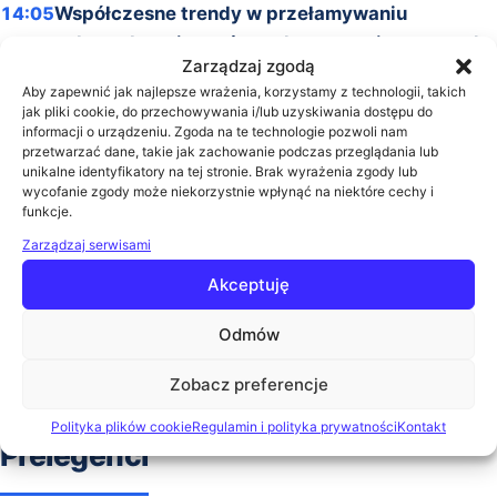
14:05
Współczesne trendy w przełamywaniu
cyberzabezpieczeń z wykorzystaniem nowych
Zarządzaj zgodą
technologii oraz metody skutecznej ochrony
Aby zapewnić jak najlepsze wrażenia, korzystamy z technologii, takich
Bartosz Śledzikowski (Polska Platforma Bezpieczeństwa
jak pliki cookie, do przechowywania i/lub uzyskiwania dostępu do
Wewnętrznego)
informacji o urządzeniu. Zgoda na te technologie pozwoli nam
przetwarzać dane, takie jak zachowanie podczas przeglądania lub
Szczegóły
unikalne identyfikatory na tej stronie. Brak wyrażenia zgody lub
14:40
Wykorzystanie narzędzi AI w kontekście
wycofanie zgody może niekorzystnie wpłynąć na niektóre cechy i
funkcje.
bezpieczeństwa sieci
Adam Parysz (ISSA Polska)
Zarządzaj serwisami
Szczegóły
Akceptuję
15:15
Bezpieczne IT - jak Statlook zwiększa
odporność systemów IT
Odmów
Marcin Pera (Statlook)
Zobacz preferencje
Szczegóły
15:40
Zakończenie konferencji
Polityka plików cookie
Regulamin i polityka prywatności
Kontakt
Prelegenci