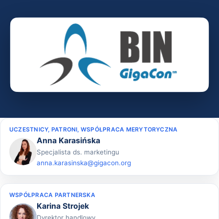
UCZESTNICY, PATRONI, WSPÓŁPRACA MERYTORYCZNA
Anna Karasińska
Specjalista ds. marketingu
anna.karasinska@gigacon.org
WSPÓŁPRACA PARTNERSKA
Karina Strojek
Dyrektor handlowy