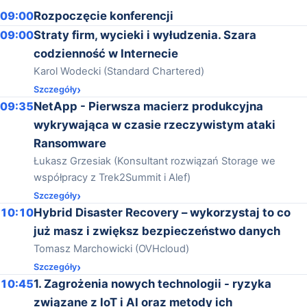
09:00
Rozpoczęcie konferencji
09:00
Straty firm, wycieki i wyłudzenia. Szara
codzienność w Internecie
Karol Wodecki (Standard Chartered)
Szczegóły
09:35
NetApp - Pierwsza macierz produkcyjna
wykrywająca w czasie rzeczywistym ataki
Ransomware
Łukasz Grzesiak (Konsultant rozwiązań Storage we
współpracy z Trek2Summit i Alef)
Szczegóły
10:10
Hybrid Disaster Recovery – wykorzystaj to co
już masz i zwiększ bezpieczeństwo danych
Tomasz Marchowicki (OVHcloud)
Szczegóły
10:45
1. Zagrożenia nowych technologii - ryzyka
związane z IoT i AI oraz metody ich