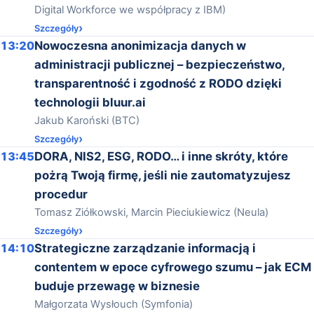
Digital Workforce we współpracy z IBM)
Szczegóły
13:20
Nowoczesna anonimizacja danych w
administracji publicznej – bezpieczeństwo,
transparentność i zgodność z RODO dzięki
technologii bluur.ai
Jakub Karoński (BTC)
Szczegóły
13:45
DORA, NIS2, ESG, RODO… i inne skróty, które
pożrą Twoją firmę, jeśli nie zautomatyzujesz
procedur
Tomasz Ziółkowski, Marcin Pieciukiewicz (Neula)
Szczegóły
14:10
Strategiczne zarządzanie informacją i
contentem w epoce cyfrowego szumu – jak ECM
buduje przewagę w biznesie
Małgorzata Wysłouch (Symfonia)