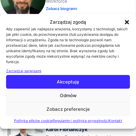
Workforce
Zobacz biogram
Zarządzaj zgodą
Aby zapewnić jak najlepsze wrażenia, korzystamy z technologii, takich
jak pliki cookie, do przechowywania i/lub uzyskiwania dostępu do
Jakub Karoński
informacji o urządzeniu. Zgoda na te technologie pozwoli nam
Product Manager w BTC
przetwarzać dane, takie jak zachowanie podczas przeglądania lub
unikalne identyfikatory na tej stronie. Brak wyrażenia zgody lub
Zobacz biogram
wycofanie zgody może niekorzystnie wpłynąć na niektóre cechy i
funkcje.
Zarządzaj serwisami
Akceptuję
Jakub Rzepa
Presales Consultant w WEBCON
Odmów
Zobacz biogram
Zobacz preferencje
Polityka plików cookie
Regulamin i polityka prywatności
Kontakt
Karol Floriańczyk