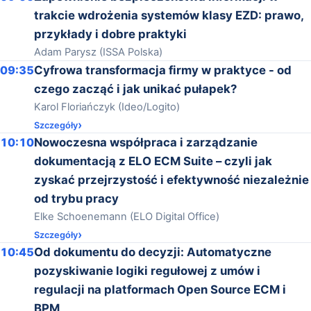
trakcie wdrożenia systemów klasy EZD: prawo,
przykłady i dobre praktyki
Adam Parysz (ISSA Polska)
09:35
Cyfrowa transformacja firmy w praktyce - od
czego zacząć i jak unikać pułapek?
Karol Floriańczyk (Ideo/Logito)
Szczegóły
10:10
Nowoczesna współpraca i zarządzanie
dokumentacją z ELO ECM Suite – czyli jak
zyskać przejrzystość i efektywność niezależnie
od trybu pracy
Elke Schoenemann (ELO Digital Office)
Szczegóły
10:45
Od dokumentu do decyzji: Automatyczne
pozyskiwanie logiki regułowej z umów i
regulacji na platformach Open Source ECM i
BPM