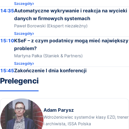
Szczegóły
14:35
Automatyczne wykrywanie i reakcja na wycieki
danych w firmowych systemach
Paweł Borowski (Ekspert niezależny)
Szczegóły
15:10
KSeF – z czym podatnicy mogą mieć największy
problem?
Martyna Pałka (Staniek & Partners)
Szczegóły
15:45
Zakończenie I dnia konferencji
Prelegenci
Adam Parysz
Wdrożeniowiec systemów klasy EZD, trener
i archiwista, ISSA Polska