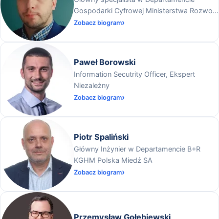
Gospodarki Cyfrowej Ministerstwa Rozwoju
i Technologii
Zobacz biogram
Paweł Borowski
Information Secutrity Officer, Ekspert
Niezależny
Zobacz biogram
Piotr Spaliński
Główny Inżynier w Departamencie B+R
KGHM Polska Miedź SA
Zobacz biogram
Przemysław Gołębiewski