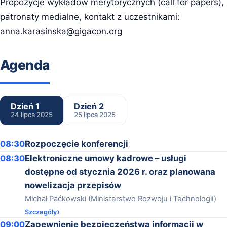
Propozycje wykładów merytorycznych (call for papers),
patronaty medialne, kontakt z uczestnikami:
anna.karasinska@gigacon.org
Agenda
Dzień 1
Dzień 2
24 lipca 2025
25 lipca 2025
08:30
Rozpoczęcie konferencji
08:30
Elektroniczne umowy kadrowe – usługi
dostępne od stycznia 2026 r. oraz planowana
nowelizacja przepisów
Michał Paćkowski (Ministerstwo Rozwoju i Technologii)
Szczegóły
09:00
Zapewnienie bezpieczeństwa informacji w