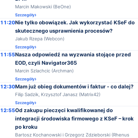
Marcin Makowski (BeOne)
Szczegóły
11:20
Nie tylko obowiązek. Jak wykorzystać KSeF do
skutecznego usprawnienia procesów?
Jakub Rzepa (Webcon)
Szczegóły
11:55
Nasza odpowiedź na wyzwania stojące przed
EOD, czyli Navigator365
Marcin Szlachcic (Archman)
Szczegóły
12:30
Mam już obieg dokumentów i faktur - co dalej?
Filip Sadzik, Krzysztof Janasz (Matrix42)
Szczegóły
12:55
Od zakupu pieczęci kwalifikowanej do
integracji środowiska firmowego z KSeF – krok
po kroku
Bartosz Kochanowski i Grzegorz Zdzieborski (Rhenus