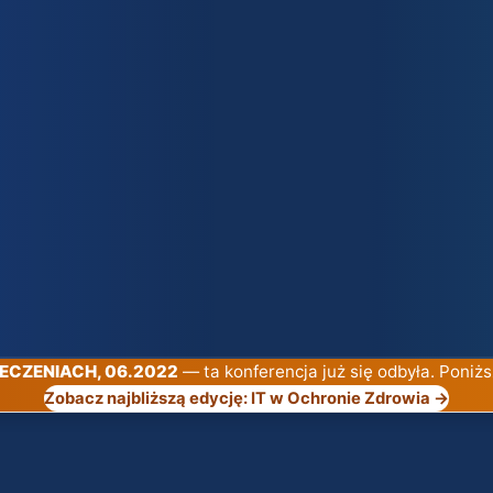
PIECZENIACH, 06.2022
— ta konferencja już się odbyła. Poniżs
Zobacz najbliższą edycję: IT w Ochronie Zdrowia →