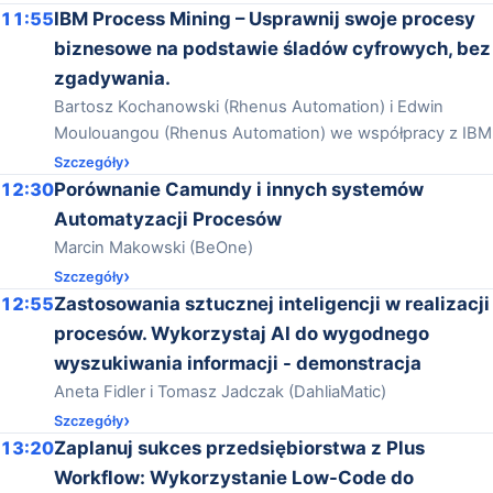
11:55
IBM Process Mining – Usprawnij swoje procesy
biznesowe na podstawie śladów cyfrowych, bez
zgadywania.
Bartosz Kochanowski (Rhenus Automation) i Edwin
Moulouangou (Rhenus Automation) we współpracy z IBM
Szczegóły
12:30
Porównanie Camundy i innych systemów
Automatyzacji Procesów
Marcin Makowski (BeOne)
Szczegóły
12:55
Zastosowania sztucznej inteligencji w realizacji
procesów. Wykorzystaj AI do wygodnego
wyszukiwania informacji - demonstracja
Aneta Fidler i Tomasz Jadczak (DahliaMatic)
Szczegóły
13:20
Zaplanuj sukces przedsiębiorstwa z Plus
Workflow: Wykorzystanie Low-Code do