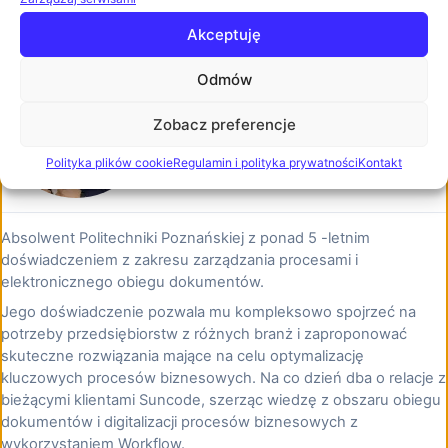
Technology kancelarii SSW Spaczyński,
Zobacz biogram
Szczepaniak i Wspólnicy sp.k.
Akceptuję
Odmów
Krzysztof Szorcz
Zobacz preferencje
Customer success manager
Zwiń
Polityka plików cookie
Regulamin i polityka prywatności
Kontakt
Absolwent Politechniki Poznańskiej z ponad 5 -letnim
doświadczeniem z zakresu zarządzania procesami i
elektronicznego obiegu dokumentów.
Jego doświadczenie pozwala mu kompleksowo spojrzeć na
potrzeby przedsiębiorstw z różnych branż i zaproponować
skuteczne rozwiązania mające na celu optymalizację
kluczowych procesów biznesowych. Na co dzień dba o relacje z
bieżącymi klientami Suncode, szerząc wiedzę z obszaru obiegu
dokumentów i digitalizacji procesów biznesowych z
wykorzystaniem Workflow.