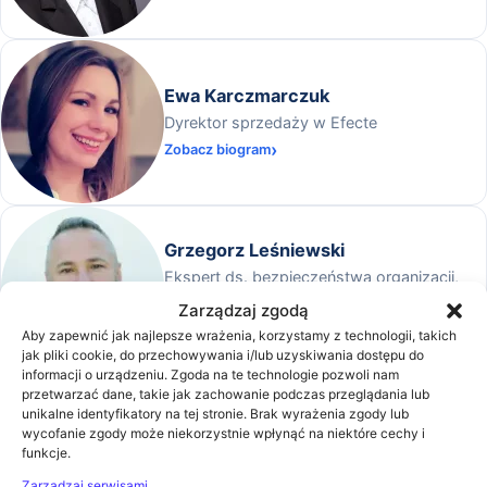
Ewa Karczmarczuk
Dyrektor sprzedaży w Efecte
Zobacz biogram
Grzegorz Leśniewski
Ekspert ds. bezpieczeństwa organizacji,
zabezpieczenia danych i compliance
Zarządzaj zgodą
Zobacz biogram
Aby zapewnić jak najlepsze wrażenia, korzystamy z technologii, takich
jak pliki cookie, do przechowywania i/lub uzyskiwania dostępu do
informacji o urządzeniu. Zgoda na te technologie pozwoli nam
przetwarzać dane, takie jak zachowanie podczas przeglądania lub
Krystian Tomasik
unikalne identyfikatory na tej stronie. Brak wyrażenia zgody lub
wycofanie zgody może niekorzystnie wpłynąć na niektóre cechy i
Associate w zespole Intellectual Property /
funkcje.
Telecommunications, Media, and
Zarządzaj serwisami