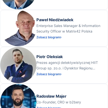
Paweł Niedźwiadek
Enterprise Sales Manager & Information
Security Officer w Matrix42 Polska
Zobacz biogram
Piotr Oleksiak
Prezes agencji detektywistycznej HIIT
Group sp. zo.o. i Dyrektor Regionu
Ogólnopolskiej Federacji Przedsiębiorców i
Zobacz biogram
Pracodawców na Warmii i Mazurach
Radosław Majer
Co-Founder, CRO w b2bery