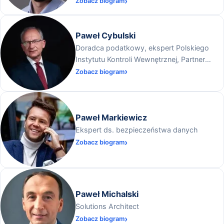
Zobacz biogram
Paweł Cybulski
Doradca podatkowy, ekspert Polskiego
Instytutu Kontroli Wewnętrznej, Partner
zarządzający w Centrum Likwidacji Barier
Zobacz biogram
Biznesowych Sp. z o.o.
Paweł Markiewicz
Ekspert ds. bezpieczeństwa danych
Zobacz biogram
Paweł Michalski
Solutions Architect
Zobacz biogram