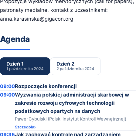
Propozycje wykładów merytorycznych (call for papers),
patronaty medialne, kontakt z uczestnikami:
anna.karasinska@gigacon.org
Agenda
Dzień 1
Dzień 2
1 października 2024
2 października 2024
09:00
Rozpoczęcie konferencji
09:00
Wyzwania polskiej administracji skarbowej w
zakresie rozwoju cyfrowych technologii
podatkowych opartych na danych
Paweł Cybulski (Polski Instytut Kontroli Wewnętrznej)
Szczegóły
09:35
Jak zachować kontrolę nad zarządzaniem