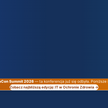
gaCon Summit 2026
— ta konferencja już się odbyła. Poniższe 
Zobacz najbliższą edycję: IT w Ochronie Zdrowia →