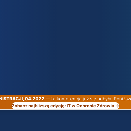
INISTRACJI, 04.2022
— ta konferencja już się odbyła. Poniższ
Zobacz najbliższą edycję: IT w Ochronie Zdrowia →