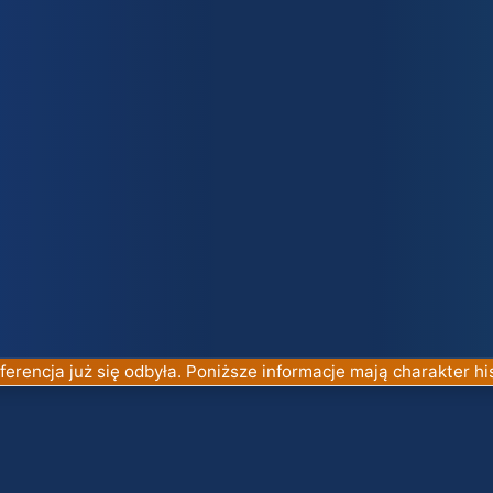
erencja już się odbyła. Poniższe informacje mają charakter hi