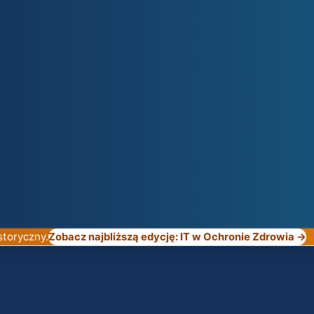
storyczny.
Zobacz najbliższą edycję: IT w Ochronie Zdrowia →