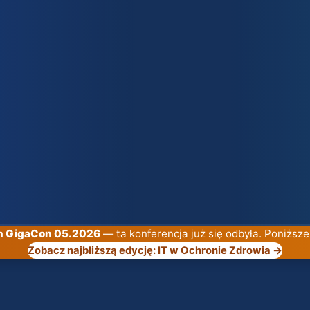
ch GigaCon 05.2026
— ta konferencja już się odbyła. Poniższe
Zobacz najbliższą edycję: IT w Ochronie Zdrowia →