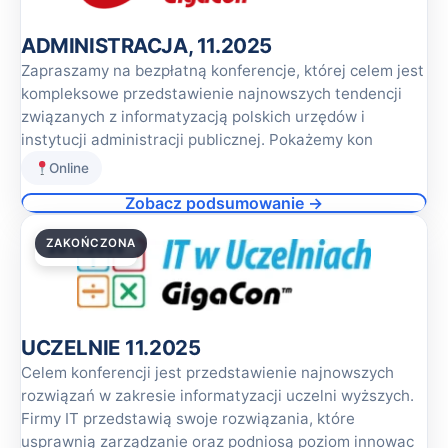
ADMINISTRACJA, 11.2025
Zapraszamy na bezpłatną konferencje, której celem jest
kompleksowe przedstawienie najnowszych tendencji
związanych z informatyzacją polskich urzędów i
instytucji administracji publicznej. Pokażemy kon
Online
Zobacz podsumowanie →
ZAKOŃCZONA
20.11.2025
UCZELNIE 11.2025
Celem konferencji jest przedstawienie najnowszych
rozwiązań w zakresie informatyzacji uczelni wyższych.
Firmy IT przedstawią swoje rozwiązania, które
usprawnią zarządzanie oraz podniosą poziom innowac