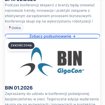
Podczas konferencji eksperci z branży będą omawiać
najnowsze trendy, innowacje i praktyki związane z
efektywnym zarządzaniem procesami biznesowymi.
Konferencja skupi się na wykorzystaniu robotyzacji i
Online
Zobacz podsumowanie →
ZAKOŃCZONA
29.01.2026
BIN 01.2026
Zapraszamy do udziału w konferencji poświęconej
bezpieczeństwu w sieci. Tegoroczna edycja wydarzenia
skupia się na wyzwaniach i innowacjach w kontekście