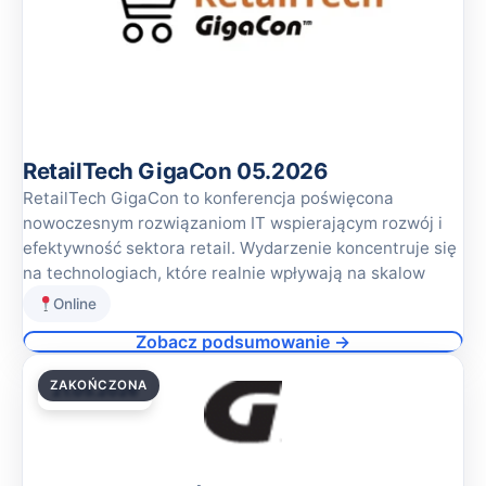
RetailTech GigaCon 05.2026
RetailTech GigaCon to konferencja poświęcona
nowoczesnym rozwiązaniom IT wspierającym rozwój i
efektywność sektora retail. Wydarzenie koncentruje się
na technologiach, które realnie wpływają na skalow
Online
Zobacz podsumowanie →
ZAKOŃCZONA
21.05.2026