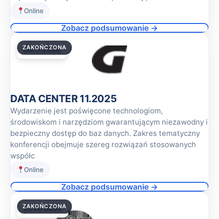
Online
Zobacz podsumowanie →
ZAKOŃCZONA
06.11.2025
DATA CENTER 11.2025
Wydarzenie jest poświęcone technologiom,
środowiskom i narzędziom gwarantującym niezawodny i
bezpieczny dostęp do baz danych. Zakres tematyczny
konferencji obejmuje szereg rozwiązań stosowanych
współc
Online
Zobacz podsumowanie →
ZAKOŃCZONA
23.10.2025