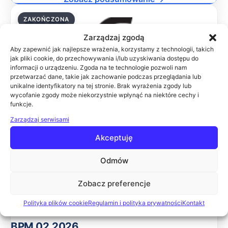
ZAKOŃCZONA
26.02.2026
Zarządzaj zgodą
Aby zapewnić jak najlepsze wrażenia, korzystamy z technologii, takich
jak pliki cookie, do przechowywania i/lub uzyskiwania dostępu do
informacji o urządzeniu. Zgoda na te technologie pozwoli nam
SŁUŻBA ZDROWIA 02.2026
przetwarzać dane, takie jak zachowanie podczas przeglądania lub
Celem konferencji jest przedstawienie najnowszych
unikalne identyfikatory na tej stronie. Brak wyrażenia zgody lub
wycofanie zgody może niekorzystnie wpłynąć na niektóre cechy i
rozwiązań w zakresie informatyzacji zakładów opieki
funkcje.
zdrowotnej. Podczas wydarzenia wiodące firmy IT
zaprezentują swoje rozwiązania, które pomogą uspra
Zarządzaj serwisami
Online
Akceptuję
Zobacz podsumowanie →
Odmów
ZAKOŃCZONA
12.02.2026
Zobacz preferencje
Polityka plików cookie
Regulamin i polityka prywatności
Kontakt
BPM 02.2026