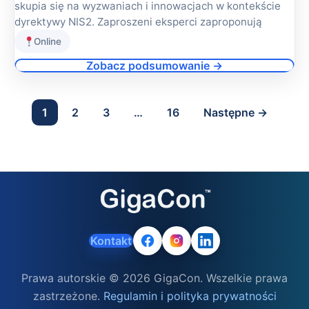
skupia się na wyzwaniach i innowacjach w kontekście
dyrektywy NIS2. Zaproszeni eksperci zaproponują
Online
Zobacz podsumowanie →
1
2
3
…
16
Następne →
Kontakt
Prawa autorskie © 2026 GigaCon. Wszelkie prawa
zastrzeżone.
Regulamin i polityka prywatności