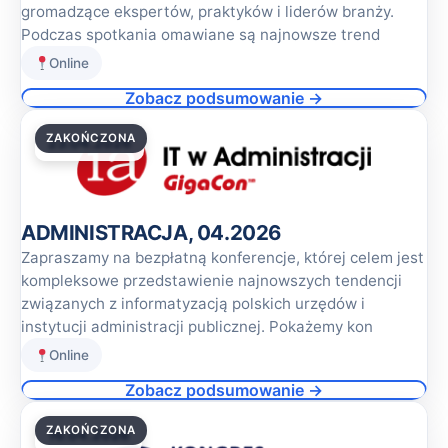
gromadzące ekspertów, praktyków i liderów branży.
Podczas spotkania omawiane są najnowsze trend
Online
Zobacz podsumowanie →
ZAKOŃCZONA
23.04.2026
ADMINISTRACJA, 04.2026
Zapraszamy na bezpłatną konferencje, której celem jest
kompleksowe przedstawienie najnowszych tendencji
związanych z informatyzacją polskich urzędów i
instytucji administracji publicznej. Pokażemy kon
Online
Zobacz podsumowanie →
ZAKOŃCZONA
16.04.2026