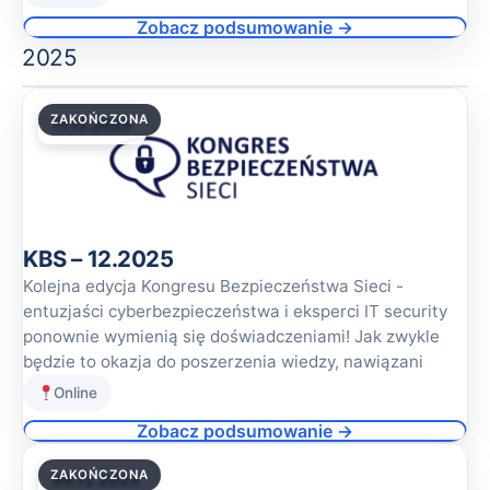
Zobacz podsumowanie →
2025
ZAKOŃCZONA
11.12.2025
KBS – 12.2025
Kolejna edycja Kongresu Bezpieczeństwa Sieci -
entuzjaści cyberbezpieczeństwa i eksperci IT security
ponownie wymienią się doświadczeniami! Jak zwykle
będzie to okazja do poszerzenia wiedzy, nawiązani
Online
Zobacz podsumowanie →
ZAKOŃCZONA
09.12.2025