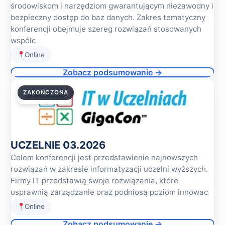
środowiskom i narzędziom gwarantującym niezawodny i
bezpieczny dostęp do baz danych. Zakres tematyczny
konferencji obejmuje szereg rozwiązań stosowanych
współc
Online
Zobacz podsumowanie →
ZAKOŃCZONA
12.03.2026
UCZELNIE 03.2026
Celem konferencji jest przedstawienie najnowszych
rozwiązań w zakresie informatyzacji uczelni wyższych.
Firmy IT przedstawią swoje rozwiązania, które
usprawnią zarządzanie oraz podniosą poziom innowac
Online
Zobacz podsumowanie →