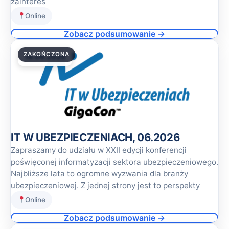
zainteres
Online
Zobacz podsumowanie →
ZAKOŃCZONA
18.06.2026
IT W UBEZPIECZENIACH, 06.2026
Zapraszamy do udziału w XXII edycji konferencji
poświęconej informatyzacji sektora ubezpieczeniowego.
Najbliższe lata to ogromne wyzwania dla branży
ubezpieczeniowej. Z jednej strony jest to perspekty
Online
Zobacz podsumowanie →