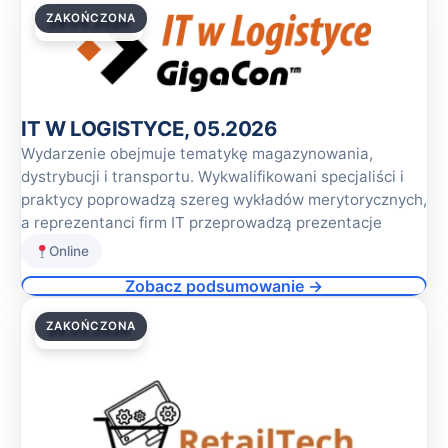
ZAKOŃCZONA
28.05.2026
IT W LOGISTYCE, 05.2026
Wydarzenie obejmuje tematykę magazynowania,
dystrybucji i transportu. Wykwalifikowani specjaliści i
praktycy poprowadzą szereg wykładów merytorycznych,
a reprezentanci firm IT przeprowadzą prezentacje
Online
Zobacz podsumowanie →
ZAKOŃCZONA
28.05.2026