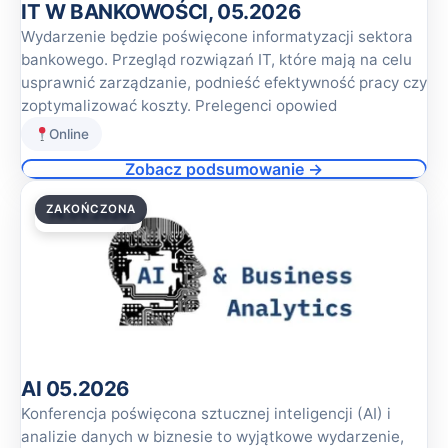
IT W BANKOWOŚCI, 05.2026
Wydarzenie będzie poświęcone informatyzacji sektora
bankowego. Przegląd rozwiązań IT, które mają na celu
usprawnić zarządzanie, podnieść efektywność pracy czy
zoptymalizować koszty. Prelegenci opowied
Online
Zobacz podsumowanie →
ZAKOŃCZONA
14.05.2026
AI 05.2026
Konferencja poświęcona sztucznej inteligencji (AI) i
analizie danych w biznesie to wyjątkowe wydarzenie,