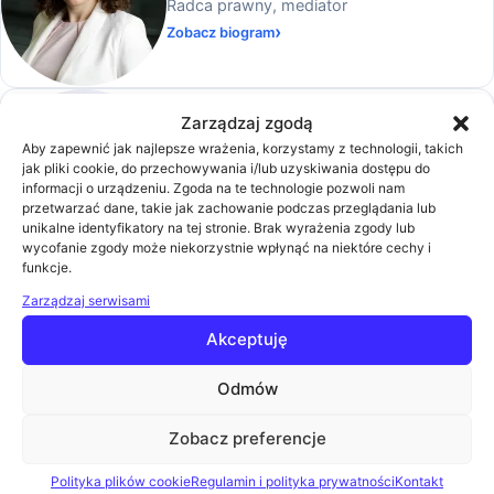
Radca prawny, mediator
Zobacz biogram
Zarządzaj zgodą
Bartosz Kochanowski
Aby zapewnić jak najlepsze wrażenia, korzystamy z technologii, takich
Sales Manager w Dilectro – dystrybutor
jak pliki cookie, do przechowywania i/lub uzyskiwania dostępu do
marki Autel Energy w Polsce
informacji o urządzeniu. Zgoda na te technologie pozwoli nam
przetwarzać dane, takie jak zachowanie podczas przeglądania lub
Zobacz biogram
unikalne identyfikatory na tej stronie. Brak wyrażenia zgody lub
wycofanie zgody może niekorzystnie wpłynąć na niektóre cechy i
funkcje.
Bogdan Szymański
Zarządzaj serwisami
Prezes Zarządu w Stowarzyszenie Branży
Akceptuję
Fotowoltaicznej POLSKA PV
Zobacz biogram
Odmów
Zobacz preferencje
Dawid Waligóra
Polityka plików cookie
Regulamin i polityka prywatności
Kontakt