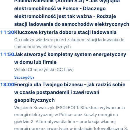
Paulina Kudłacik (Action S.A) - Jak wygląda
elektromobilność w Polsce - Dlaczego
elektromobilność jest tak ważna - Rodzaje
stacji ładowania do samochodów elektrycznych
11:30
Kluczowe kryteria doboru stacji ładowania
Co należy wiedzieć przed zakupem stacji ładowania do
samochodów elektrycznych
11:50
Jak stworzyć kompletny system energetyczny
w domu lub firmie
Witold Chmarzyński (CC Law)
Szczegóły
13:00
Energia dla Twojego biznesu – jak radzić sobie
w czasie postpandemii i zawirowań
geopolitycznych
Wojciech Kowalczyk (ESOLEO) 1. Struktura wytwarzania
energii elektrycznej w Polsce oraz koszty energii na
giełdzie 2. Alternatywa dla firm – produkcja własnej
energii poprzez inwestycje w instalacje fotowoltaiczną 3.