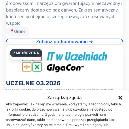
środowiskom i narzędziom gwarantującym niezawodny i
bezpieczny dostęp do baz danych. Zakres tematyczny
konferencji obejmuje szereg rozwiązań stosowanych
współc
Online
Zobacz podsumowanie →
ZAKOŃCZONA
12.03.2026
UCZELNIE 03.2026
Celem konferencji jest przedstawienie najnowszych
rozwiązań w zakresie informatyzacji uczelni wyższych.
Zarządzaj zgodą
Firmy IT przedstawią swoje rozwiązania, które
Aby zapewnić jak najlepsze wrażenia, korzystamy z technologii, takich
jak pliki cookie, do przechowywania i/lub uzyskiwania dostępu do
usprawnią zarządzanie oraz podniosą poziom innowac
informacji o urządzeniu. Zgoda na te technologie pozwoli nam
Online
przetwarzać dane, takie jak zachowanie podczas przeglądania lub
unikalne identyfikatory na tej stronie. Brak wyrażenia zgody lub
Zobacz podsumowanie →