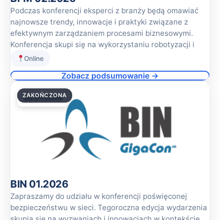
Podczas konferencji eksperci z branży będą omawiać
najnowsze trendy, innowacje i praktyki związane z
efektywnym zarządzaniem procesami biznesowymi.
Konferencja skupi się na wykorzystaniu robotyzacji i
Online
Zobacz podsumowanie →
ZAKOŃCZONA
29.01.2026
BIN 01.2026
Zapraszamy do udziału w konferencji poświęconej
bezpieczeństwu w sieci. Tegoroczna edycja wydarzenia
skupia się na wyzwaniach i innowacjach w kontekście