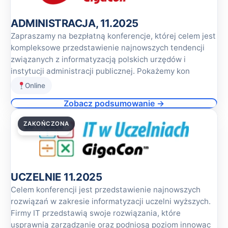
ADMINISTRACJA, 11.2025
Zapraszamy na bezpłatną konferencje, której celem jest
kompleksowe przedstawienie najnowszych tendencji
związanych z informatyzacją polskich urzędów i
instytucji administracji publicznej. Pokażemy kon
Online
Zobacz podsumowanie →
ZAKOŃCZONA
20.11.2025
UCZELNIE 11.2025
Celem konferencji jest przedstawienie najnowszych
rozwiązań w zakresie informatyzacji uczelni wyższych.
Firmy IT przedstawią swoje rozwiązania, które
usprawnią zarządzanie oraz podniosą poziom innowac