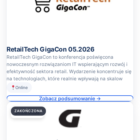
RetailTech GigaCon 05.2026
RetailTech GigaCon to konferencja poświęcona
nowoczesnym rozwiązaniom IT wspierającym rozwój i
efektywność sektora retail. Wydarzenie koncentruje się
na technologiach, które realnie wpływają na skalow
Online
Zobacz podsumowanie →
ZAKOŃCZONA
21.05.2026