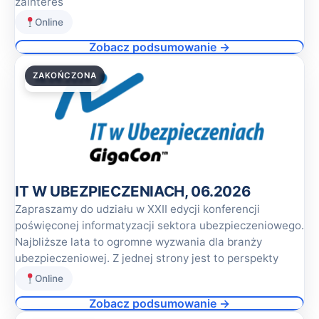
zainteres
Online
Zobacz podsumowanie →
ZAKOŃCZONA
18.06.2026
IT W UBEZPIECZENIACH, 06.2026
Zapraszamy do udziału w XXII edycji konferencji
poświęconej informatyzacji sektora ubezpieczeniowego.
Najbliższe lata to ogromne wyzwania dla branży
ubezpieczeniowej. Z jednej strony jest to perspekty
Online
Zobacz podsumowanie →