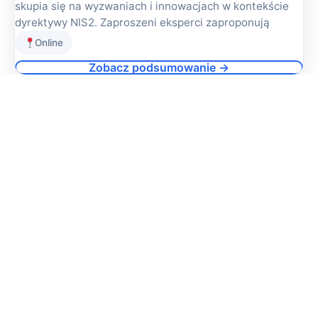
skupia się na wyzwaniach i innowacjach w kontekście
dyrektywy NIS2. Zaproszeni eksperci zaproponują
Online
Zobacz podsumowanie →
1
2
3
…
16
Następne →
Kontakt
Prawa autorskie © 2026 GigaCon. Wszelkie prawa
zastrzeżone.
Regulamin i polityka prywatności