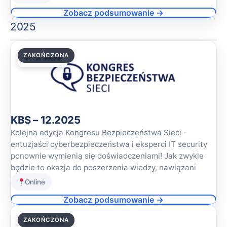
Zobacz podsumowanie →
2025
ZAKOŃCZONA
11.12.2025
KBS – 12.2025
Kolejna edycja Kongresu Bezpieczeństwa Sieci -
entuzjaści cyberbezpieczeństwa i eksperci IT security
ponownie wymienią się doświadczeniami! Jak zwykle
będzie to okazja do poszerzenia wiedzy, nawiązani
Online
Zobacz podsumowanie →
ZAKOŃCZONA
09.12.2025