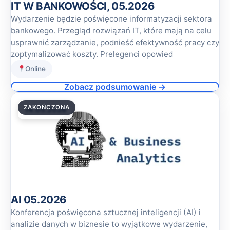
IT W BANKOWOŚCI, 05.2026
Wydarzenie będzie poświęcone informatyzacji sektora
bankowego. Przegląd rozwiązań IT, które mają na celu
usprawnić zarządzanie, podnieść efektywność pracy czy
zoptymalizować koszty. Prelegenci opowied
Online
Zobacz podsumowanie →
ZAKOŃCZONA
14.05.2026
AI 05.2026
Konferencja poświęcona sztucznej inteligencji (AI) i
analizie danych w biznesie to wyjątkowe wydarzenie,