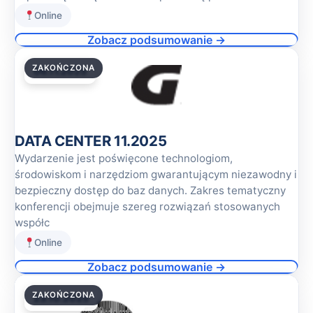
Online
Zobacz podsumowanie →
ZAKOŃCZONA
06.11.2025
DATA CENTER 11.2025
Wydarzenie jest poświęcone technologiom,
środowiskom i narzędziom gwarantującym niezawodny i
bezpieczny dostęp do baz danych. Zakres tematyczny
konferencji obejmuje szereg rozwiązań stosowanych
współc
Online
Zobacz podsumowanie →
ZAKOŃCZONA
23.10.2025