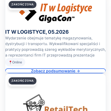
ZAKOŃCZONA
28.05.2026
IT W LOGISTYCE, 05.2026
Wydarzenie obejmuje tematykę magazynowania,
dystrybucji i transportu. Wykwalifikowani specjaliści i
praktycy poprowadzą szereg wykładów merytorycznych,
a reprezentanci firm IT przeprowadzą prezentacje
Online
Zobacz podsumowanie →
ZAKOŃCZONA
28.05.2026