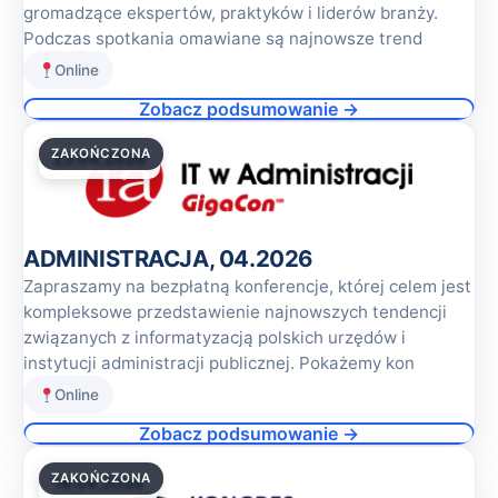
gromadzące ekspertów, praktyków i liderów branży.
Podczas spotkania omawiane są najnowsze trend
Online
Zobacz podsumowanie →
ZAKOŃCZONA
23.04.2026
ADMINISTRACJA, 04.2026
Zapraszamy na bezpłatną konferencje, której celem jest
kompleksowe przedstawienie najnowszych tendencji
związanych z informatyzacją polskich urzędów i
instytucji administracji publicznej. Pokażemy kon
Online
Zobacz podsumowanie →
ZAKOŃCZONA
16.04.2026