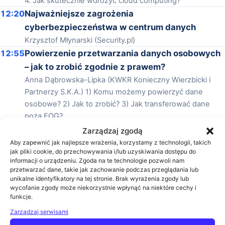
4. Jak skutecznie wdrożyć cloud computing?
12:20
Najważniejsze zagrożenia
cyberbezpieczeństwa w centrum danych
Krzysztof Młynarski (Security.pl)
12:55
Powierzenie przetwarzania danych osobowych
– jak to zrobić zgodnie z prawem?
Anna Dąbrowska-Lipka (KWKR Konieczny Wierzbicki i
Partnerzy S.K.A.) 1) Komu możemy powierzyć dane
osobowe? 2) Jak to zrobić? 3) Jak transferować dane
poza EOG?
13:30
Zakończenie konferencji
Zarządzaj zgodą
Aby zapewnić jak najlepsze wrażenia, korzystamy z technologii, takich
Prelegenci
jak pliki cookie, do przechowywania i/lub uzyskiwania dostępu do
informacji o urządzeniu. Zgoda na te technologie pozwoli nam
przetwarzać dane, takie jak zachowanie podczas przeglądania lub
unikalne identyfikatory na tej stronie. Brak wyrażenia zgody lub
wycofanie zgody może niekorzystnie wpłynąć na niektóre cechy i
funkcje.
Krzysztof Młynarski
Zarządzaj serwisami
Zobacz biogram