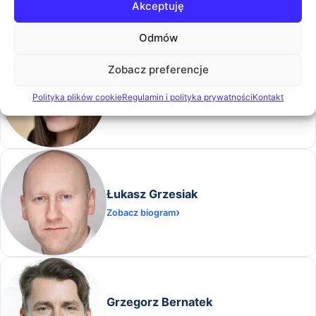
Akceptuję
Odmów
Zobacz preferencje
Anna Dąbrowska Lipka
Polityka plików cookie
Regulamin i polityka prywatności
Kontakt
Zobacz biogram
Łukasz Grzesiak
Zobacz biogram
Grzegorz Bernatek