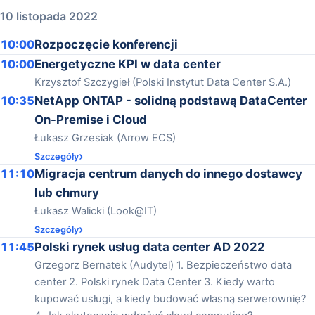
10 listopada 2022
10:00
Rozpoczęcie konferencji
10:00
Energetyczne KPI w data center
Krzysztof Szczygieł (Polski Instytut Data Center S.A.)
10:35
NetApp ONTAP - solidną podstawą DataCenter
On-Premise i Cloud
Łukasz Grzesiak (Arrow ECS)
Szczegóły
11:10
Migracja centrum danych do innego dostawcy
lub chmury
Łukasz Walicki (Look@IT)
Szczegóły
11:45
Polski rynek usług data center AD 2022
Grzegorz Bernatek (Audytel) 1. Bezpieczeństwo data
center 2. Polski rynek Data Center 3. Kiedy warto
kupować usługi, a kiedy budować własną serwerownię?