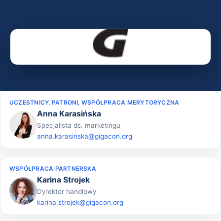
UCZESTNICY, PATRONI, WSPÓŁPRACA MERYTORYCZNA
Anna Karasińska
Specjalista ds. marketingu
anna.karasinska@gigacon.org
WSPÓŁPRACA PARTNERSKA
Karina Strojek
Dyrektor handlowy
karina.strojek@gigacon.org