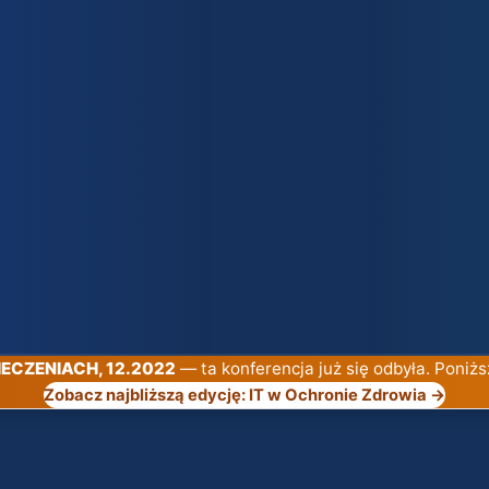
PIECZENIACH, 12.2022
— ta konferencja już się odbyła. Poniżs
Zobacz najbliższą edycję: IT w Ochronie Zdrowia →