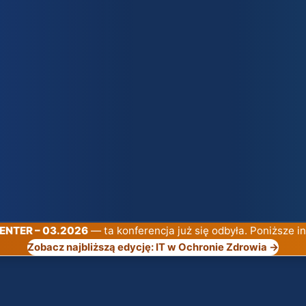
CENTER – 03.2026
— ta konferencja już się odbyła. Poniższe i
Zobacz najbliższą edycję: IT w Ochronie Zdrowia →