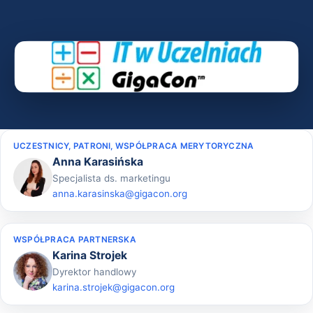
UCZESTNICY, PATRONI, WSPÓŁPRACA MERYTORYCZNA
Anna Karasińska
Specjalista ds. marketingu
anna.karasinska@gigacon.org
WSPÓŁPRACA PARTNERSKA
Karina Strojek
Dyrektor handlowy
karina.strojek@gigacon.org