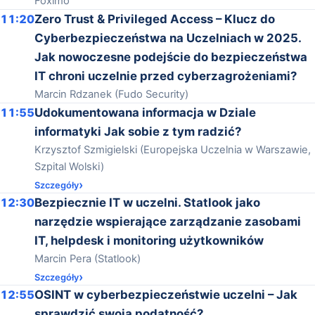
Foximo
11:20
Zero Trust & Privileged Access – Klucz do
Cyberbezpieczeństwa na Uczelniach w 2025.
Jak nowoczesne podejście do bezpieczeństwa
IT chroni uczelnie przed cyberzagrożeniami?
Marcin Rdzanek (Fudo Security)
11:55
Udokumentowana informacja w Dziale
informatyki Jak sobie z tym radzić?
Krzysztof Szmigielski (Europejska Uczelnia w Warszawie,
Szpital Wolski)
Szczegóły
12:30
Bezpiecznie IT w uczelni. Statlook jako
narzędzie wspierające zarządzanie zasobami
IT, helpdesk i monitoring użytkowników
Marcin Pera (Statlook)
Szczegóły
12:55
OSINT w cyberbezpieczeństwie uczelni – Jak
sprawdzić swoją podatność?