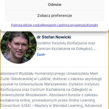
Odmów
Wykładowca akademicki Wydziału
Matematyki Stosowanej Politechniki Śląskiej
Zobacz preferencje
Zobacz biogram
Polityka plików cookie
Regulamin i polityka prywatności
Kontakt
dr Stefan Nowicki
Dyrektor Instytutu Konfucjusza oraz
Centrum Kształcenia na Odległość,
Uniwersytet Wrocławski
Zwiń
absolwent Wydziału Humanistycznego Uniwersytetu Marii
Curie-Skłodowskiej w Lublinie, doktorat z zakresu asyriologii
uzyskał na Uniwersytecie Warszawskim. Dyrektor Instytutu
Konfucjusza oraz Centrum Kształcenia na Odległość w
Uniwersytecie Wrocławskim. Absolwent kursów z zakresu
kształcenia online, prowadzonych przez Online Learning
Consortium (USA) – Mastery in Blended Learning, Advanced