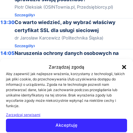
Piotr Oleksiak (OSINTownia.pl, Przedsiębiorcy.pl)
Szczegóły
13:30
Co warto wiedzieć, aby wybrać właściwy
certyfikat SSL dla usługi sieciowej
dr Jarosław Karcewicz (Politechnika Śląska)
Szczegóły
14:05
Naruszenia ochrony danych osobowych na
uczelniach w świetle aktualnych rekomendacji
Zarządzaj zgodą
UODO
Aby zapewnić jak najlepsze wrażenia, korzystamy z technologii, takich
Martyna Popiołek-Dębska (MPD law firm)
jak pliki cookie, do przechowywania i/lub uzyskiwania dostępu do
informacji o urządzeniu. Zgoda na te technologie pozwoli nam
Szczegóły
przetwarzać dane, takie jak zachowanie podczas przeglądania lub
14:40
Zakończenie konferencji
unikalne identyfikatory na tej stronie. Brak wyrażenia zgody lub
Prelegenci
wycofanie zgody może niekorzystnie wpłynąć na niektóre cechy i
funkcje.
Zarządzaj serwisami
Akceptuję
Dr Inż. Jarosław Karcewicz