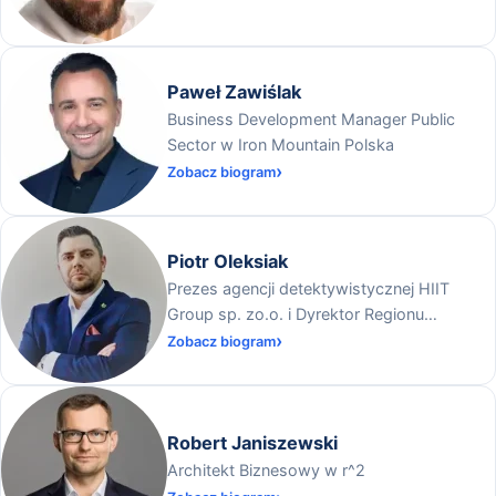
Paweł Zawiślak
Business Development Manager Public
Sector w Iron Mountain Polska
Zobacz biogram
Piotr Oleksiak
Prezes agencji detektywistycznej HIIT
Group sp. zo.o. i Dyrektor Regionu
Ogólnopolskiej Federacji Przedsiębiorców i
Zobacz biogram
Pracodawców na Warmii i Mazurach
Robert Janiszewski
Architekt Biznesowy w r^2