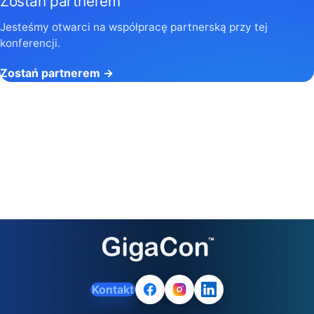
Zostań partnerem
Jesteśmy otwarci na współpracę partnerską przy tej
konferencji.
Zostań partnerem →
Kontakt