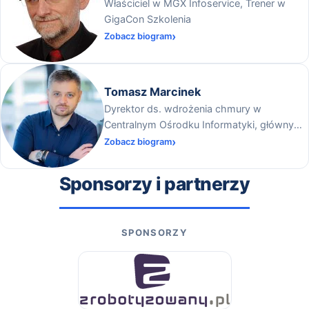
Właściciel w MGX Infoservice, Trener w
GigaCon Szkolenia
Zobacz biogram
Tomasz Marcinek
Dyrektor ds. wdrożenia chmury w
Centralnym Ośrodku Informatyki, główny
kierownik w Kancelarii Prezesa Rady
Zobacz biogram
Ministrów
Sponsorzy i partnerzy
SPONSORZY