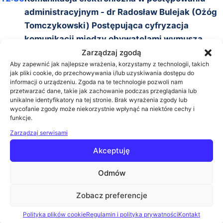
administracyjnym - dr Radosław Bulejak (Ożóg
Tomczykowski) Postępująca cyfryzacja
komunikacji między obywatelami wymusza
dostosowanie się do nowych standardów przez
Zarządzaj zgodą
Aby zapewnić jak najlepsze wrażenia, korzystamy z technologii, takich
administrację publiczną. Tarcze antykryzysowe
jak pliki cookie, do przechowywania i/lub uzyskiwania dostępu do
oraz specustawy związane z pandemią
informacji o urządzeniu. Zgoda na te technologie pozwoli nam
przetwarzać dane, takie jak zachowanie podczas przeglądania lub
przyspieszyły proces cyfryzacji komunikacji
unikalne identyfikatory na tej stronie. Brak wyrażenia zgody lub
elektronicznej. Przedmiotem wystąpienia będą
wycofanie zgody może niekorzystnie wpłynąć na niektóre cechy i
funkcje.
wybrane zagadnienia dotyczące komunikacji
elektronicznej w postępowaniach administracji
Zarządzaj serwisami
z uwzględnieniem regulacji o doręczeniach
Akceptuję
elektronicznych.
Odmów
13:10
Zakończenie konferencji
Prelegenci
Zobacz preferencje
Polityka plików cookie
Regulamin i polityka prywatności
Kontakt