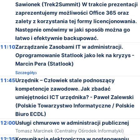
Sawionek (Trek2Summit) W trakcie prezentacji
zaprezentujemy możliwości Office 365 oraz
zalety z korzystania tej formy licencjonowania.
Następnie omówimy w jaki sposób można go
łatwo i efektywnie backupować.
11:10
Zarządzanie Zasobami IT w administracji.
Oprogramowanie Statlook jako lek na kryzys -
Marcin Pera (Statlook)
Szczegóły
11:45
Urzędnik – Człowiek stale podnoszący
kompetencje zawodowe. Jak zbadać
umiejętności ICT urzędnika? - Paweł Zalewski
(Polskie Towarzystwo Informatyczne / Polskie
Biuro ECDL)
12:00
Usługi chmurowe w administracji publicznej
Tomasz Marcinek (Centralny Ośrodek Informatyki)
12:35
Komunikacja elektroniczna w postępowaniu