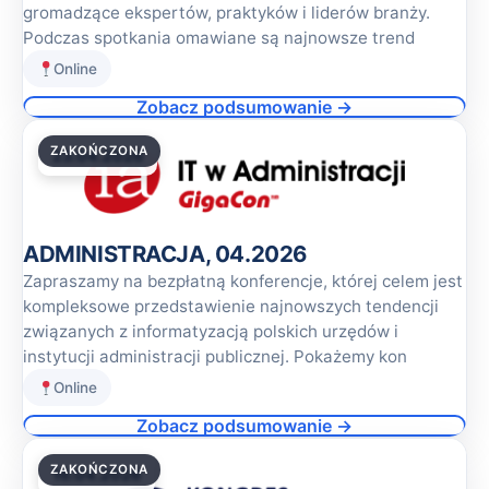
gromadzące ekspertów, praktyków i liderów branży.
Podczas spotkania omawiane są najnowsze trend
Online
Zobacz podsumowanie →
ZAKOŃCZONA
23.04.2026
ADMINISTRACJA, 04.2026
Zapraszamy na bezpłatną konferencje, której celem jest
kompleksowe przedstawienie najnowszych tendencji
związanych z informatyzacją polskich urzędów i
instytucji administracji publicznej. Pokażemy kon
Online
Zobacz podsumowanie →
ZAKOŃCZONA
16.04.2026