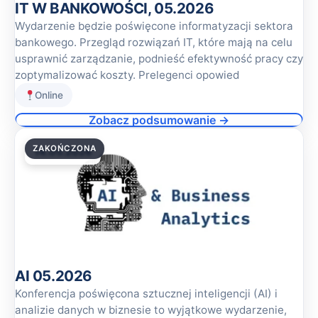
IT W BANKOWOŚCI, 05.2026
Wydarzenie będzie poświęcone informatyzacji sektora
bankowego. Przegląd rozwiązań IT, które mają na celu
usprawnić zarządzanie, podnieść efektywność pracy czy
zoptymalizować koszty. Prelegenci opowied
Online
Zobacz podsumowanie →
ZAKOŃCZONA
14.05.2026
AI 05.2026
Konferencja poświęcona sztucznej inteligencji (AI) i
analizie danych w biznesie to wyjątkowe wydarzenie,