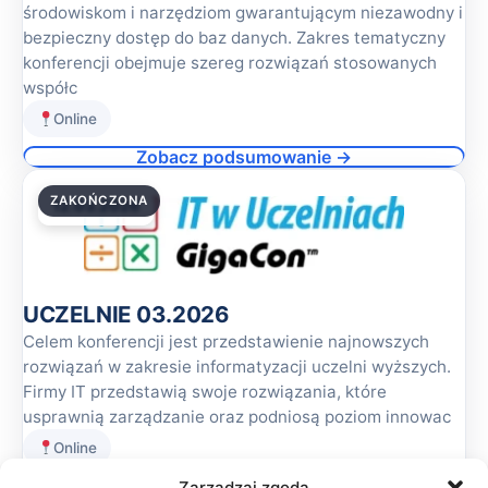
środowiskom i narzędziom gwarantującym niezawodny i
bezpieczny dostęp do baz danych. Zakres tematyczny
konferencji obejmuje szereg rozwiązań stosowanych
współc
Online
Zobacz podsumowanie →
ZAKOŃCZONA
12.03.2026
UCZELNIE 03.2026
Celem konferencji jest przedstawienie najnowszych
rozwiązań w zakresie informatyzacji uczelni wyższych.
Firmy IT przedstawią swoje rozwiązania, które
usprawnią zarządzanie oraz podniosą poziom innowac
Online
Zobacz podsumowanie →
Zarządzaj zgodą