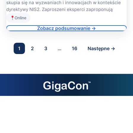
skupia się na wyzwaniach i innowacjach w kontekście
dyrektywy NIS2. Zaproszeni eksperci zaproponują
Online
Zobacz podsumowanie →
1
2
3
…
16
Następne →
Kontakt
Prawa autorskie © 2026 GigaCon. Wszelkie prawa
zastrzeżone.
Regulamin i polityka prywatności