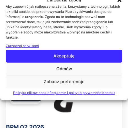
Aby zapewnić jak najlepsze wrażenia, korzystamy z technologii, takich
ZAKOŃCZONA
jak pliki cookie, do przechowywania i/lub uzyskiwania dostępu do
26.02.2026
informacji o urządzeniu. Zgoda na te technologie pozwoli nam
przetwarzać dane, takie jak zachowanie podczas przeglądania lub
unikalne identyfikatory na tej stronie. Brak wyrażenia zgody lub
wycofanie zgody może niekorzystnie wpłynąć na niektóre cechy i
funkcje.
SŁUŻBA ZDROWIA 02.2026
Zarządzaj serwisami
Celem konferencji jest przedstawienie najnowszych
rozwiązań w zakresie informatyzacji zakładów opieki
Akceptuję
zdrowotnej. Podczas wydarzenia wiodące firmy IT
zaprezentują swoje rozwiązania, które pomogą uspra
Odmów
Online
Zobacz preferencje
Zobacz podsumowanie →
Polityka plików cookie
Regulamin i polityka prywatności
Kontakt
ZAKOŃCZONA
12.02.2026
BPM 02.2026