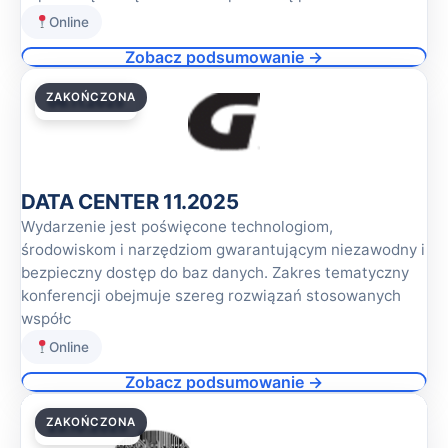
Online
Zobacz podsumowanie →
ZAKOŃCZONA
06.11.2025
DATA CENTER 11.2025
Wydarzenie jest poświęcone technologiom,
środowiskom i narzędziom gwarantującym niezawodny i
bezpieczny dostęp do baz danych. Zakres tematyczny
konferencji obejmuje szereg rozwiązań stosowanych
współc
Online
Zobacz podsumowanie →
ZAKOŃCZONA
23.10.2025