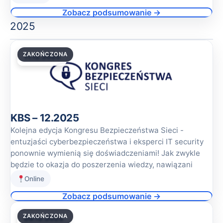
Zobacz podsumowanie →
2025
ZAKOŃCZONA
11.12.2025
KBS – 12.2025
Kolejna edycja Kongresu Bezpieczeństwa Sieci -
entuzjaści cyberbezpieczeństwa i eksperci IT security
ponownie wymienią się doświadczeniami! Jak zwykle
będzie to okazja do poszerzenia wiedzy, nawiązani
Online
Zobacz podsumowanie →
ZAKOŃCZONA
09.12.2025