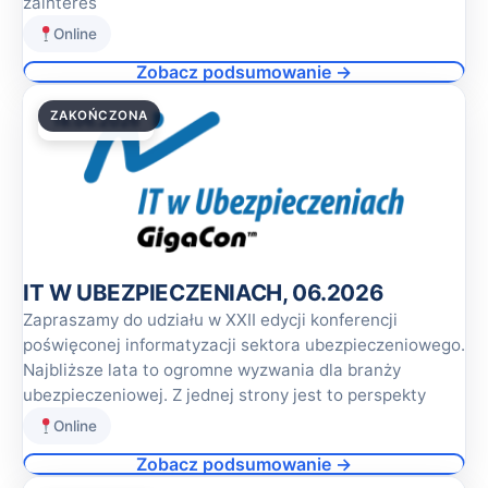
zainteres
Online
Zobacz podsumowanie →
ZAKOŃCZONA
18.06.2026
IT W UBEZPIECZENIACH, 06.2026
Zapraszamy do udziału w XXII edycji konferencji
poświęconej informatyzacji sektora ubezpieczeniowego.
Najbliższe lata to ogromne wyzwania dla branży
ubezpieczeniowej. Z jednej strony jest to perspekty
Online
Zobacz podsumowanie →