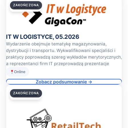
ZAKOŃCZONA
28.05.2026
IT W LOGISTYCE, 05.2026
Wydarzenie obejmuje tematykę magazynowania,
dystrybucji i transportu. Wykwalifikowani specjaliści i
praktycy poprowadzą szereg wykładów merytorycznych,
a reprezentanci firm IT przeprowadzą prezentacje
Online
Zobacz podsumowanie →
ZAKOŃCZONA
28.05.2026