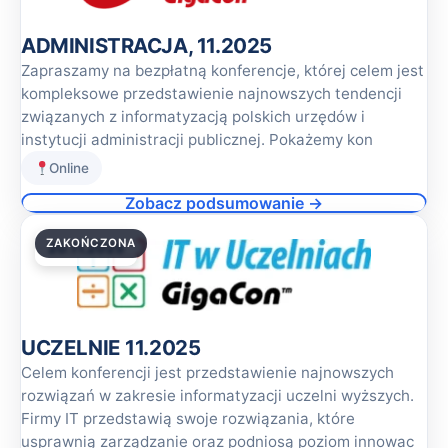
ADMINISTRACJA, 11.2025
Zapraszamy na bezpłatną konferencje, której celem jest
kompleksowe przedstawienie najnowszych tendencji
związanych z informatyzacją polskich urzędów i
instytucji administracji publicznej. Pokażemy kon
Online
Zobacz podsumowanie →
ZAKOŃCZONA
20.11.2025
UCZELNIE 11.2025
Celem konferencji jest przedstawienie najnowszych
rozwiązań w zakresie informatyzacji uczelni wyższych.
Firmy IT przedstawią swoje rozwiązania, które
usprawnią zarządzanie oraz podniosą poziom innowac