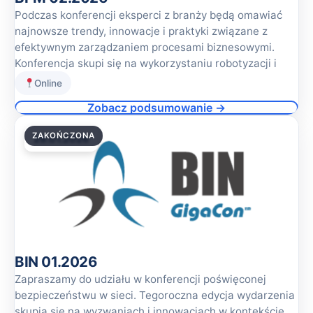
Podczas konferencji eksperci z branży będą omawiać
najnowsze trendy, innowacje i praktyki związane z
efektywnym zarządzaniem procesami biznesowymi.
Konferencja skupi się na wykorzystaniu robotyzacji i
Online
Zobacz podsumowanie →
ZAKOŃCZONA
29.01.2026
BIN 01.2026
Zapraszamy do udziału w konferencji poświęconej
bezpieczeństwu w sieci. Tegoroczna edycja wydarzenia
skupia się na wyzwaniach i innowacjach w kontekście