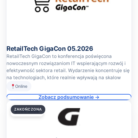
RetailTech GigaCon 05.2026
RetailTech GigaCon to konferencja poświęcona
nowoczesnym rozwiązaniom IT wspierającym rozwój i
efektywność sektora retail. Wydarzenie koncentruje się
na technologiach, które realnie wpływają na skalow
Online
Zobacz podsumowanie →
ZAKOŃCZONA
21.05.2026