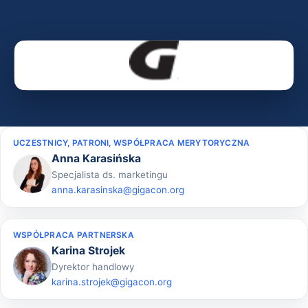
UCZESTNICY, PATRONI, WSPÓŁPRACA MERYTORYCZNA
Anna Karasińska
Specjalista ds. marketingu
anna.karasinska@gigacon.org
WSPÓŁPRACA PARTNERSKA
Karina Strojek
Dyrektor handlowy
karina.strojek@gigacon.org