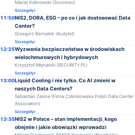
Maciej Kalinowski (Socomec)
Szczegóły
11:50
NIS2, DORA, ESG – po co i jak dostosować Data
Center?
Grzegorz Bernatek (Audytel)
Szczegóły
12:25
Wyzwania bezpieczeństwa w środowiskach
wielochmurowych i hybrydowych
Krzysztof Młynarski (SECURITY.PL)
Szczegóły
13:00
Liquid Cooling i nie tylko. Co AI zmieni w
naszych Data Centers?
Sebastian Zasina (Firma Członkowska Polish Data Center
Association)
Szczegóły
13:35
NIS2 w Polsce – stan implementacji, kogo
obejmie i jakie obowiązki wprowadzi
Mikołaj Prochownik (KWKR Konieczny Wierzbicki i