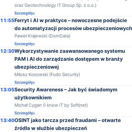
oraz Geotechnology IT Group Sp. z o.o.)
Szczegóły
11:55
Ferryt i AI w praktyce – nowoczesne podejście
do automatyzacji procesów ubezpieczeniowych
Paweł Krajewski (DomData)
Szczegóły
12:30
Wykorzystywanie zaawansowanego systemu
PAM i AI do zarządzanie dostępem w branży
ubezpieczeniowej
Miłosz Kosowski (Fudo Security)
Szczegóły
13:05
Security Awareness – Jak być świadomym
użytkownikiem
Michał Cygan (I know IT by Softinet)
Szczegóły
13:40
OSINT jako tarcza przed fraudami – otwarte
źródła w służbie ubezpieczeń