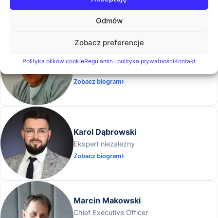
Services
Zobacz biogram
Odmów
Zobacz preferencje
Jacek Litwicki
Polityka plików cookie
Regulamin i polityka prywatności
Kontakt
Technical Solutions Engineer w Arrow ECS
Zobacz biogram
Karol Dąbrowski
Ekspert niezależny
Zobacz biogram
Marcin Makowski
Chief Executive Officer