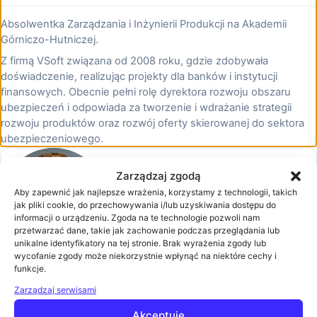
Absolwentka Zarządzania i Inżynierii Produkcji na Akademii
Górniczo-Hutniczej.
Z firmą VSoft związana od 2008 roku, gdzie zdobywała
doświadczenie, realizując projekty dla banków i instytucji
finansowych. Obecnie pełni rolę dyrektora rozwoju obszaru
ubezpieczeń i odpowiada za tworzenie i wdrażanie strategii
rozwoju produktów oraz rozwój oferty skierowanej do sektora
ubezpieczeniowego.
Zarządzaj zgodą
Grzegorz Skulimowski
Aby zapewnić jak najlepsze wrażenia, korzystamy z technologii, takich
jak pliki cookie, do przechowywania i/lub uzyskiwania dostępu do
Architekt rozwiązań biznesowych w VSoft
informacji o urządzeniu. Zgoda na te technologie pozwoli nam
przetwarzać dane, takie jak zachowanie podczas przeglądania lub
unikalne identyfikatory na tej stronie. Brak wyrażenia zgody lub
wycofanie zgody może niekorzystnie wpłynąć na niektóre cechy i
funkcje.
Grzegorz Soczewka
Zarządzaj serwisami
Business Development Director w Euvic
Akceptuję