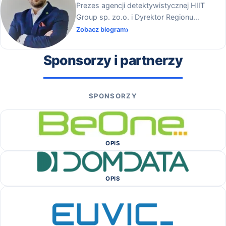
Prezes agencji detektywistycznej HIIT
Group sp. zo.o. i Dyrektor Regionu
Ogólnopolskiej Federacji Przedsiębiorców i
Zobacz biogram
Pracodawców na Warmii i Mazurach
Sponsorzy i partnerzy
SPONSORZY
OPIS
OPIS