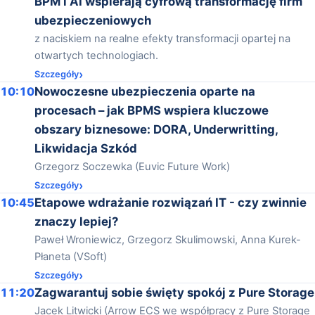
BPM i AI wspierają cyfrową transformację firm
ubezpieczeniowych
z naciskiem na realne efekty transformacji opartej na
otwartych technologiach.
Szczegóły
10:10
Nowoczesne ubezpieczenia oparte na
procesach – jak BPMS wspiera kluczowe
obszary biznesowe: DORA, Underwritting,
Likwidacja Szkód
Grzegorz Soczewka (Euvic Future Work)
Szczegóły
10:45
Etapowe wdrażanie rozwiązań IT - czy zwinnie
znaczy lepiej?
Paweł Wroniewicz, Grzegorz Skulimowski, Anna Kurek-
Płaneta (VSoft)
Szczegóły
11:20
Zagwarantuj sobie święty spokój z Pure Storage
Jacek Litwicki (Arrow ECS we współpracy z Pure Storage