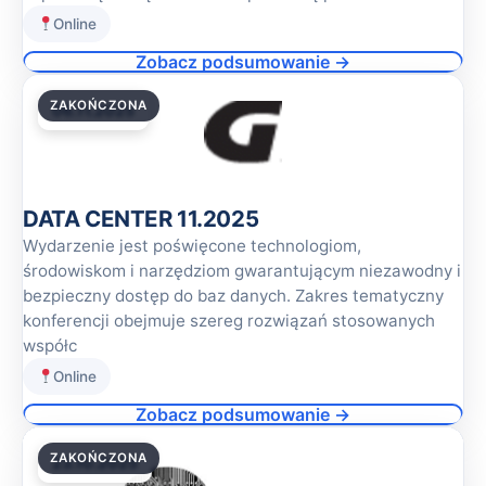
Online
Zobacz podsumowanie →
ZAKOŃCZONA
06.11.2025
DATA CENTER 11.2025
Wydarzenie jest poświęcone technologiom,
środowiskom i narzędziom gwarantującym niezawodny i
bezpieczny dostęp do baz danych. Zakres tematyczny
konferencji obejmuje szereg rozwiązań stosowanych
współc
Online
Zobacz podsumowanie →
ZAKOŃCZONA
23.10.2025