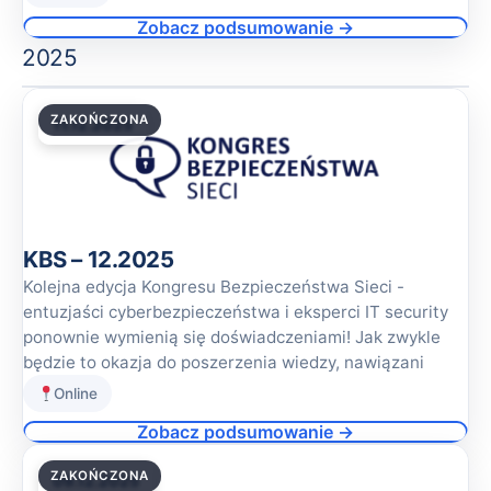
Zobacz podsumowanie →
2025
ZAKOŃCZONA
11.12.2025
KBS – 12.2025
Kolejna edycja Kongresu Bezpieczeństwa Sieci -
entuzjaści cyberbezpieczeństwa i eksperci IT security
ponownie wymienią się doświadczeniami! Jak zwykle
będzie to okazja do poszerzenia wiedzy, nawiązani
Online
Zobacz podsumowanie →
ZAKOŃCZONA
09.12.2025