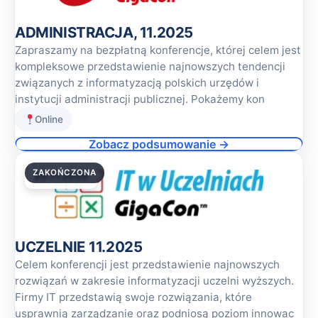
ADMINISTRACJA, 11.2025
Zapraszamy na bezpłatną konferencje, której celem jest
kompleksowe przedstawienie najnowszych tendencji
związanych z informatyzacją polskich urzędów i
instytucji administracji publicznej. Pokażemy kon
Online
Zobacz podsumowanie →
ZAKOŃCZONA
20.11.2025
UCZELNIE 11.2025
Celem konferencji jest przedstawienie najnowszych
rozwiązań w zakresie informatyzacji uczelni wyższych.
Firmy IT przedstawią swoje rozwiązania, które
usprawnią zarządzanie oraz podniosą poziom innowac