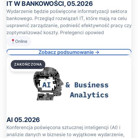
IT W BANKOWOŚCI, 05.2026
Wydarzenie będzie poświęcone informatyzacji sektora
bankowego. Przegląd rozwiązań IT, które mają na celu
usprawnić zarządzanie, podnieść efektywność pracy czy
zoptymalizować koszty. Prelegenci opowied
Online
Zobacz podsumowanie →
ZAKOŃCZONA
14.05.2026
AI 05.2026
Konferencja poświęcona sztucznej inteligencji (AI) i
analizie danych w biznesie to wyjątkowe wydarzenie,