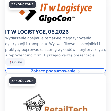
ZAKOŃCZONA
28.05.2026
IT W LOGISTYCE, 05.2026
Wydarzenie obejmuje tematykę magazynowania,
dystrybucji i transportu. Wykwalifikowani specjaliści i
praktycy poprowadzą szereg wykładów merytorycznych,
a reprezentanci firm IT przeprowadzą prezentacje
Online
Zobacz podsumowanie →
ZAKOŃCZONA
28.05.2026