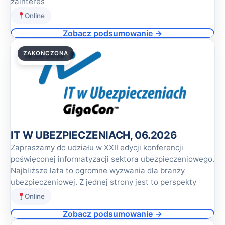
zainteres
Online
Zobacz podsumowanie →
ZAKOŃCZONA
18.06.2026
IT W UBEZPIECZENIACH, 06.2026
Zapraszamy do udziału w XXII edycji konferencji
poświęconej informatyzacji sektora ubezpieczeniowego.
Najbliższe lata to ogromne wyzwania dla branży
ubezpieczeniowej. Z jednej strony jest to perspekty
Online
Zobacz podsumowanie →