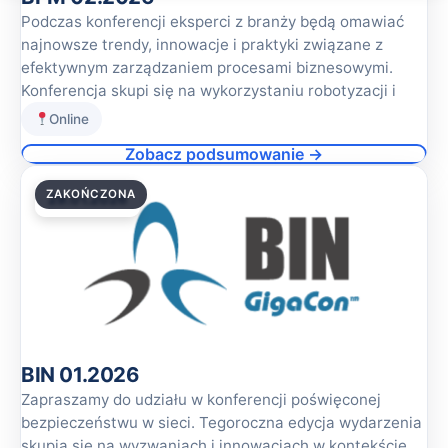
Podczas konferencji eksperci z branży będą omawiać
najnowsze trendy, innowacje i praktyki związane z
efektywnym zarządzaniem procesami biznesowymi.
Konferencja skupi się na wykorzystaniu robotyzacji i
Online
Zobacz podsumowanie →
ZAKOŃCZONA
29.01.2026
BIN 01.2026
Zapraszamy do udziału w konferencji poświęconej
bezpieczeństwu w sieci. Tegoroczna edycja wydarzenia
skupia się na wyzwaniach i innowacjach w kontekście