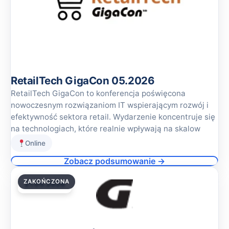
RetailTech GigaCon 05.2026
RetailTech GigaCon to konferencja poświęcona
nowoczesnym rozwiązaniom IT wspierającym rozwój i
efektywność sektora retail. Wydarzenie koncentruje się
na technologiach, które realnie wpływają na skalow
Online
Zobacz podsumowanie →
ZAKOŃCZONA
21.05.2026