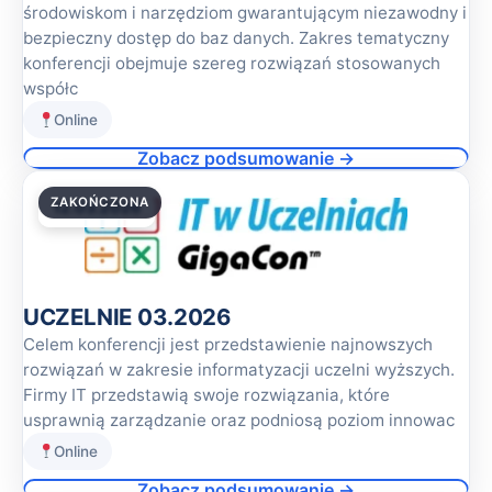
środowiskom i narzędziom gwarantującym niezawodny i
bezpieczny dostęp do baz danych. Zakres tematyczny
konferencji obejmuje szereg rozwiązań stosowanych
współc
Online
Zobacz podsumowanie →
ZAKOŃCZONA
12.03.2026
UCZELNIE 03.2026
Celem konferencji jest przedstawienie najnowszych
rozwiązań w zakresie informatyzacji uczelni wyższych.
Firmy IT przedstawią swoje rozwiązania, które
usprawnią zarządzanie oraz podniosą poziom innowac
Online
Zobacz podsumowanie →