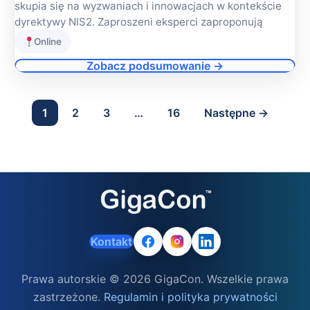
skupia się na wyzwaniach i innowacjach w kontekście
dyrektywy NIS2. Zaproszeni eksperci zaproponują
Online
Zobacz podsumowanie →
1
2
3
…
16
Następne →
Kontakt
Prawa autorskie © 2026 GigaCon. Wszelkie prawa
zastrzeżone.
Regulamin i polityka prywatności