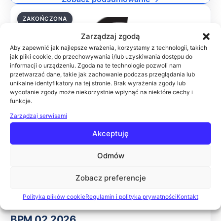
ZAKOŃCZONA
26.02.2026
Zarządzaj zgodą
Aby zapewnić jak najlepsze wrażenia, korzystamy z technologii, takich
jak pliki cookie, do przechowywania i/lub uzyskiwania dostępu do
informacji o urządzeniu. Zgoda na te technologie pozwoli nam
SŁUŻBA ZDROWIA 02.2026
przetwarzać dane, takie jak zachowanie podczas przeglądania lub
Celem konferencji jest przedstawienie najnowszych
unikalne identyfikatory na tej stronie. Brak wyrażenia zgody lub
wycofanie zgody może niekorzystnie wpłynąć na niektóre cechy i
rozwiązań w zakresie informatyzacji zakładów opieki
funkcje.
zdrowotnej. Podczas wydarzenia wiodące firmy IT
zaprezentują swoje rozwiązania, które pomogą uspra
Zarządzaj serwisami
Online
Akceptuję
Zobacz podsumowanie →
Odmów
ZAKOŃCZONA
12.02.2026
Zobacz preferencje
Polityka plików cookie
Regulamin i polityka prywatności
Kontakt
BPM 02.2026