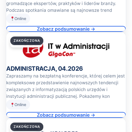
gromadzące ekspertów, praktyków i liderów branży.
Podczas spotkania omawiane są najnowsze trend
Online
Zobacz podsumowanie →
ZAKOŃCZONA
23.04.2026
ADMINISTRACJA, 04.2026
Zapraszamy na bezpłatną konferencje, której celem jest
kompleksowe przedstawienie najnowszych tendencji
związanych z informatyzacją polskich urzędów i
instytucji administracji publicznej. Pokażemy kon
Online
Zobacz podsumowanie →
ZAKOŃCZONA
16.04.2026