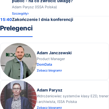
public - na co zwrócić uwagę?
Adam Parysz (ISSA Polska)
Szczegóły
15:40
Zakończenie I dnia konferencji
Prelegenci
Adam Janczewski
Product Manager
DomData
Zobacz biogram
Adam Parysz
Wdrożeniowiec systemów klasy EZD, trener
i archiwista, ISSA Polska
Zobacz biogram