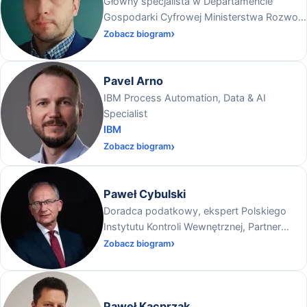
Główny specjalista w Departamencie
Gospodarki Cyfrowej Ministerstwa Rozwoju
i Technologii
Zobacz biogram
Pavel Arno
IBM Process Automation, Data & AI
Specialist
IBM
Zobacz biogram
Paweł Cybulski
Doradca podatkowy, ekspert Polskiego
Instytutu Kontroli Wewnętrznej, Partner
zarządzający w Centrum Likwidacji Barier
Zobacz biogram
Biznesowych Sp. z o.o.
Paweł Kacprzak