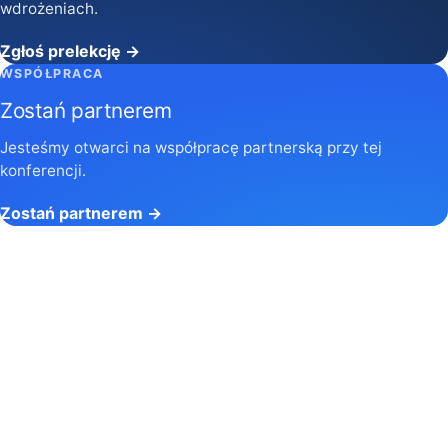
wdrożeniach.
Zgłoś prelekcję →
WSPÓŁPRACA
Zostań partnerem
Jesteśmy otwarci na współpracę partnerską przy tej
konferencji.
Zostań partnerem →