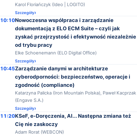
Karol Floriańczyk (Ideo | LOGITO)
Szczegóły
10:10
Nowoczesna współpraca i zarządzanie
dokumentacją z ELO ECM Suite – czyli jak
zyskać przejrzystość i efektywność niezależnie
od trybu pracy
Elke Schoenemann (ELO Digital Office)
Szczegóły
10:45
Zarządzanie danymi w architekturze
cyberodporności: bezpieczeństwo, operacje i
zgodność (compliance)
Katarzyna Palicka (Iron Mountain Polska), Paweł Kacprzak
(Engave S.A.)
Szczegóły
11:20
KSeF, e-Doręczenia, AI... Następna zmiana też
Cię nie zaskoczy
Adam Rorat (WEBCON)