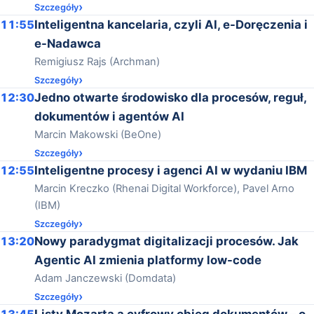
Szczegóły
11:55
Inteligentna kancelaria, czyli AI, e-Doręczenia i
e-Nadawca
Remigiusz Rajs (Archman)
Szczegóły
12:30
Jedno otwarte środowisko dla procesów, reguł,
dokumentów i agentów AI
Marcin Makowski (BeOne)
Szczegóły
12:55
Inteligentne procesy i agenci AI w wydaniu IBM
Marcin Kreczko (Rhenai Digital Workforce), Pavel Arno
(IBM)
Szczegóły
13:20
Nowy paradygmat digitalizacji procesów. Jak
Agentic AI zmienia platformy low-code
Adam Janczewski (Domdata)
Szczegóły
13:45
Listy Mozarta a cyfrowy obieg dokumentów – o