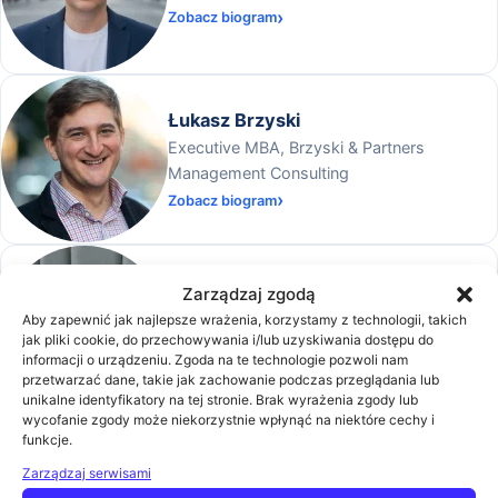
Zobacz biogram
Łukasz Brzyski
Executive MBA, Brzyski & Partners
Management Consulting
Zobacz biogram
Marcin Makowski
Zarządzaj zgodą
Chief Executive Officer
Aby zapewnić jak najlepsze wrażenia, korzystamy z technologii, takich
jak pliki cookie, do przechowywania i/lub uzyskiwania dostępu do
BeOne
informacji o urządzeniu. Zgoda na te technologie pozwoli nam
Zobacz biogram
przetwarzać dane, takie jak zachowanie podczas przeglądania lub
unikalne identyfikatory na tej stronie. Brak wyrażenia zgody lub
wycofanie zgody może niekorzystnie wpłynąć na niektóre cechy i
funkcje.
Marcin Wojtoń
Zarządzaj serwisami
Menedżer ds. budowania relacji i partnerstw