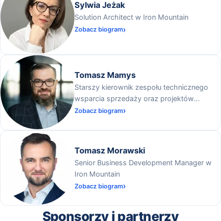
Sylwia Jeżak
Solution Architect w Iron Mountain
Zobacz biogram
Tomasz Mamys
Starszy kierownik zespołu technicznego
wsparcia sprzedaży oraz projektów
wdrożeniowych, ekspert ds. cyfryzacji w
Zobacz biogram
Symfornia
Tomasz Morawski
Senior Business Development Manager w
Iron Mountain
Zobacz biogram
Sponsorzy i partnerzy