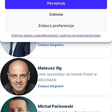
Akceptuję
w IDEO
Zobacz biogram
Odmów
Zobacz preferencje
Mariusz Lęcznar
Polityka plików cookie
Regulamin i polityka prywatności
Kontakt
Dyrektor ds. Produktu Logito w Ideo
Zobacz biogram
Mateusz Illg
Lider sprzedaży na terenie Polski w
ARCHMAN
Zobacz biogram
Michał Paćkowski