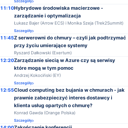
Szczegóły
11:10
Hybrydowe środowiska macierzowe -
zarządzanie i optymalizacja
Łukasz Bajer (Arrow ECS) i Monika Szeja (Trek2Summit)
Szczegóły
11:45
Z serwerowni do chmury – czyli jak podtrzymać
przy życiu umierające systemy
Ryszard Dałkowski (Exertum)
12:20
Zarządzanie siecią w Azure czy są serwisy
które mogą w tym pomoc
Andrzej Kokociński (EY)
Szczegóły
12:55
Cloud computing bez bujania w chmurach - jak
prawnie zabezpieczyć interes dostawcy i
klienta usług opartych o chmurę?
Konrad Gawda (Orange Polska)
Szczegóły
14:00
Zakończenie konferencji