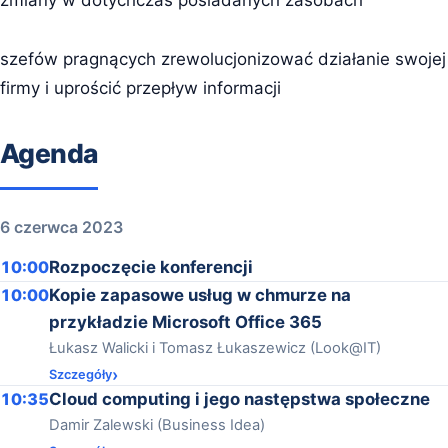
zmiany w dotychczas posiadanych zasobach
szefów pragnących zrewolucjonizować działanie swojej
firmy i uprościć przepływ informacji
Agenda
6 czerwca 2023
10:00
Rozpoczęcie konferencji
10:00
Kopie zapasowe usług w chmurze na
przykładzie Microsoft Office 365
Łukasz Walicki i Tomasz Łukaszewicz (Look@IT)
Szczegóły
10:35
Cloud computing i jego następstwa społeczne
Damir Zalewski (Business Idea)