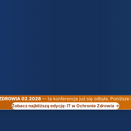
A ZDROWIA 02.2026
— ta konferencja już się odbyła. Poniższe 
Zobacz najbliższą edycję: IT w Ochronie Zdrowia →