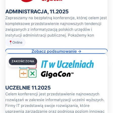
ADMINISTRACJA, 11.2025
Zapraszamy na bezpłatną konferencje, której celem jest
kompleksowe przedstawienie najnowszych tendencji
związanych z informatyzacją polskich urzędów i
instytucji administracji publicznej. Pokażemy kon
Online
Zobacz podsumowanie →
ZAKOŃCZONA
20.11.2025
UCZELNIE 11.2025
Celem konferencji jest przedstawienie najnowszych
rozwiązań w zakresie informatyzacji uczelni wyższych.
Firmy IT przedstawią swoje rozwiązania, które
usprawnią zarządzanie oraz podniosą poziom innowac