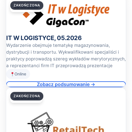
ZAKOŃCZONA
28.05.2026
IT W LOGISTYCE, 05.2026
Wydarzenie obejmuje tematykę magazynowania,
dystrybucji i transportu. Wykwalifikowani specjaliści i
praktycy poprowadzą szereg wykładów merytorycznych,
a reprezentanci firm IT przeprowadzą prezentacje
Online
Zobacz podsumowanie →
ZAKOŃCZONA
28.05.2026