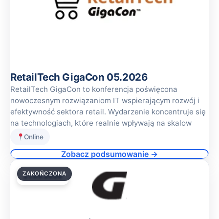
RetailTech GigaCon 05.2026
RetailTech GigaCon to konferencja poświęcona
nowoczesnym rozwiązaniom IT wspierającym rozwój i
efektywność sektora retail. Wydarzenie koncentruje się
na technologiach, które realnie wpływają na skalow
Online
Zobacz podsumowanie →
ZAKOŃCZONA
21.05.2026