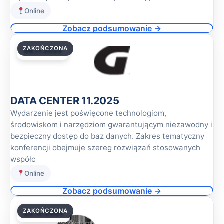
Online
Zobacz podsumowanie →
ZAKOŃCZONA
06.11.2025
DATA CENTER 11.2025
Wydarzenie jest poświęcone technologiom,
środowiskom i narzędziom gwarantującym niezawodny i
bezpieczny dostęp do baz danych. Zakres tematyczny
konferencji obejmuje szereg rozwiązań stosowanych
współc
Online
Zobacz podsumowanie →
ZAKOŃCZONA
23.10.2025