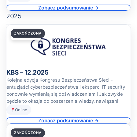
Zobacz podsumowanie →
2025
ZAKOŃCZONA
11.12.2025
KBS – 12.2025
Kolejna edycja Kongresu Bezpieczeństwa Sieci -
entuzjaści cyberbezpieczeństwa i eksperci IT security
ponownie wymienią się doświadczeniami! Jak zwykle
będzie to okazja do poszerzenia wiedzy, nawiązani
Online
Zobacz podsumowanie →
ZAKOŃCZONA
09.12.2025