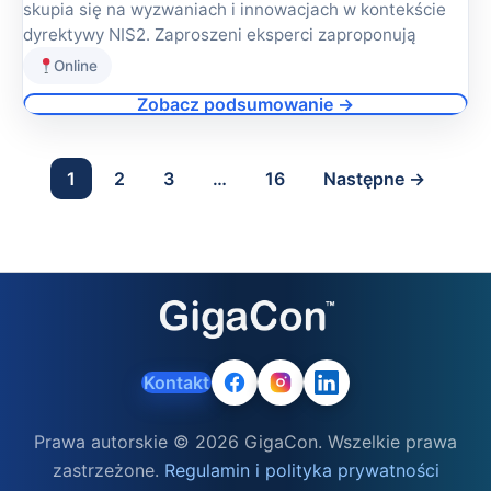
skupia się na wyzwaniach i innowacjach w kontekście
dyrektywy NIS2. Zaproszeni eksperci zaproponują
Online
Zobacz podsumowanie →
1
2
3
…
16
Następne →
Kontakt
Prawa autorskie © 2026 GigaCon. Wszelkie prawa
zastrzeżone.
Regulamin i polityka prywatności