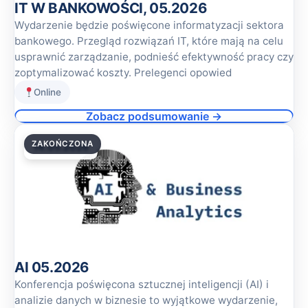
IT W BANKOWOŚCI, 05.2026
Wydarzenie będzie poświęcone informatyzacji sektora
bankowego. Przegląd rozwiązań IT, które mają na celu
usprawnić zarządzanie, podnieść efektywność pracy czy
zoptymalizować koszty. Prelegenci opowied
Online
Zobacz podsumowanie →
ZAKOŃCZONA
14.05.2026
AI 05.2026
Konferencja poświęcona sztucznej inteligencji (AI) i
analizie danych w biznesie to wyjątkowe wydarzenie,