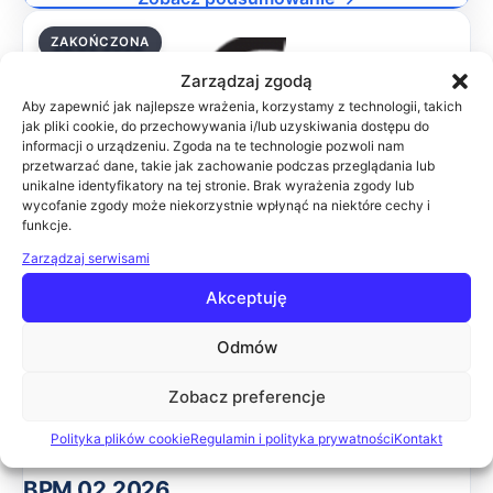
ZAKOŃCZONA
26.02.2026
Zarządzaj zgodą
Aby zapewnić jak najlepsze wrażenia, korzystamy z technologii, takich
jak pliki cookie, do przechowywania i/lub uzyskiwania dostępu do
informacji o urządzeniu. Zgoda na te technologie pozwoli nam
SŁUŻBA ZDROWIA 02.2026
przetwarzać dane, takie jak zachowanie podczas przeglądania lub
Celem konferencji jest przedstawienie najnowszych
unikalne identyfikatory na tej stronie. Brak wyrażenia zgody lub
wycofanie zgody może niekorzystnie wpłynąć na niektóre cechy i
rozwiązań w zakresie informatyzacji zakładów opieki
funkcje.
zdrowotnej. Podczas wydarzenia wiodące firmy IT
zaprezentują swoje rozwiązania, które pomogą uspra
Zarządzaj serwisami
Online
Akceptuję
Zobacz podsumowanie →
Odmów
ZAKOŃCZONA
12.02.2026
Zobacz preferencje
Polityka plików cookie
Regulamin i polityka prywatności
Kontakt
BPM 02.2026