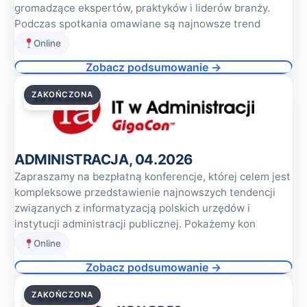
gromadzące ekspertów, praktyków i liderów branży.
Podczas spotkania omawiane są najnowsze trend
Online
Zobacz podsumowanie →
ZAKOŃCZONA
23.04.2026
ADMINISTRACJA, 04.2026
Zapraszamy na bezpłatną konferencje, której celem jest
kompleksowe przedstawienie najnowszych tendencji
związanych z informatyzacją polskich urzędów i
instytucji administracji publicznej. Pokażemy kon
Online
Zobacz podsumowanie →
ZAKOŃCZONA
16.04.2026