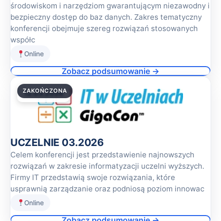
środowiskom i narzędziom gwarantującym niezawodny i
bezpieczny dostęp do baz danych. Zakres tematyczny
konferencji obejmuje szereg rozwiązań stosowanych
współc
Online
Zobacz podsumowanie →
ZAKOŃCZONA
12.03.2026
UCZELNIE 03.2026
Celem konferencji jest przedstawienie najnowszych
rozwiązań w zakresie informatyzacji uczelni wyższych.
Firmy IT przedstawią swoje rozwiązania, które
usprawnią zarządzanie oraz podniosą poziom innowac
Online
Zobacz podsumowanie →