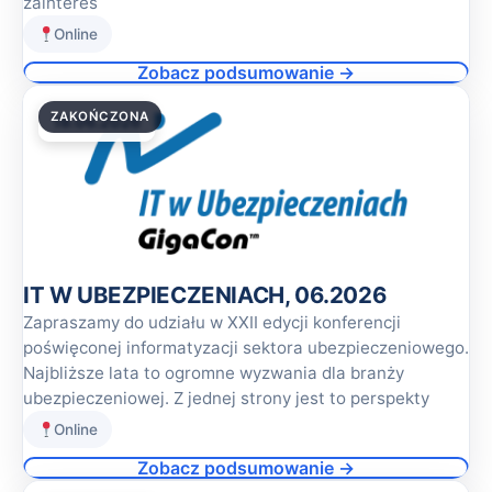
zainteres
Online
Zobacz podsumowanie →
ZAKOŃCZONA
18.06.2026
IT W UBEZPIECZENIACH, 06.2026
Zapraszamy do udziału w XXII edycji konferencji
poświęconej informatyzacji sektora ubezpieczeniowego.
Najbliższe lata to ogromne wyzwania dla branży
ubezpieczeniowej. Z jednej strony jest to perspekty
Online
Zobacz podsumowanie →