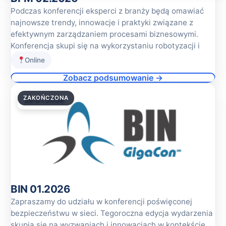
Podczas konferencji eksperci z branży będą omawiać
najnowsze trendy, innowacje i praktyki związane z
efektywnym zarządzaniem procesami biznesowymi.
Konferencja skupi się na wykorzystaniu robotyzacji i
Online
Zobacz podsumowanie →
ZAKOŃCZONA
29.01.2026
BIN 01.2026
Zapraszamy do udziału w konferencji poświęconej
bezpieczeństwu w sieci. Tegoroczna edycja wydarzenia
skupia się na wyzwaniach i innowacjach w kontekście