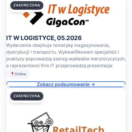
ZAKOŃCZONA
28.05.2026
IT W LOGISTYCE, 05.2026
Wydarzenie obejmuje tematykę magazynowania,
dystrybucji i transportu. Wykwalifikowani specjaliści i
praktycy poprowadzą szereg wykładów merytorycznych,
a reprezentanci firm IT przeprowadzą prezentacje
Online
Zobacz podsumowanie →
ZAKOŃCZONA
28.05.2026