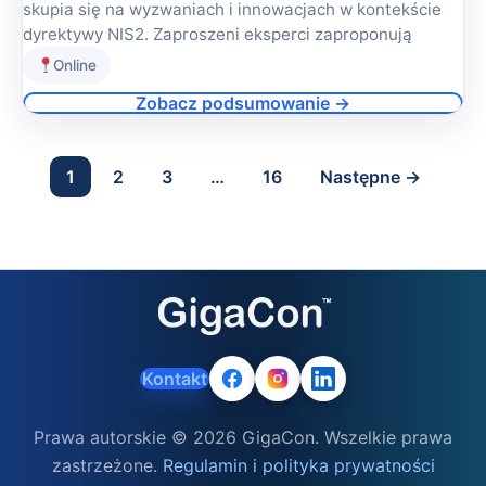
skupia się na wyzwaniach i innowacjach w kontekście
dyrektywy NIS2. Zaproszeni eksperci zaproponują
Online
Zobacz podsumowanie →
1
2
3
…
16
Następne →
Kontakt
Prawa autorskie © 2026 GigaCon. Wszelkie prawa
zastrzeżone.
Regulamin i polityka prywatności