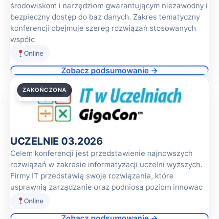
środowiskom i narzędziom gwarantującym niezawodny i
bezpieczny dostęp do baz danych. Zakres tematyczny
konferencji obejmuje szereg rozwiązań stosowanych
współc
Online
Zobacz podsumowanie →
ZAKOŃCZONA
12.03.2026
UCZELNIE 03.2026
Celem konferencji jest przedstawienie najnowszych
rozwiązań w zakresie informatyzacji uczelni wyższych.
Firmy IT przedstawią swoje rozwiązania, które
usprawnią zarządzanie oraz podniosą poziom innowac
Online
Zobacz podsumowanie →