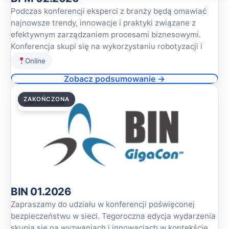
Podczas konferencji eksperci z branży będą omawiać
najnowsze trendy, innowacje i praktyki związane z
efektywnym zarządzaniem procesami biznesowymi.
Konferencja skupi się na wykorzystaniu robotyzacji i
Online
Zobacz podsumowanie →
ZAKOŃCZONA
29.01.2026
BIN 01.2026
Zapraszamy do udziału w konferencji poświęconej
bezpieczeństwu w sieci. Tegoroczna edycja wydarzenia
skupia się na wyzwaniach i innowacjach w kontekście