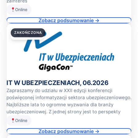
zainteres
Online
Zobacz podsumowanie →
ZAKOŃCZONA
18.06.2026
IT W UBEZPIECZENIACH, 06.2026
Zapraszamy do udziału w XXII edycji konferencji
poświęconej informatyzacji sektora ubezpieczeniowego.
Najbliższe lata to ogromne wyzwania dla branży
ubezpieczeniowej. Z jednej strony jest to perspekty
Online
Zobacz podsumowanie →