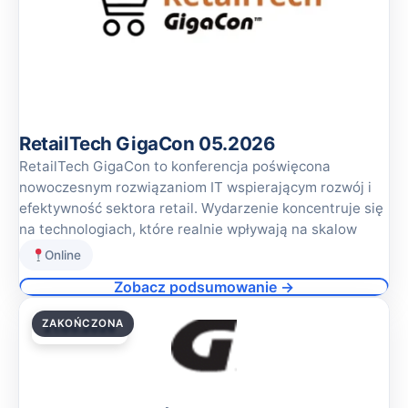
RetailTech GigaCon 05.2026
RetailTech GigaCon to konferencja poświęcona
nowoczesnym rozwiązaniom IT wspierającym rozwój i
efektywność sektora retail. Wydarzenie koncentruje się
na technologiach, które realnie wpływają na skalow
Online
Zobacz podsumowanie →
ZAKOŃCZONA
21.05.2026