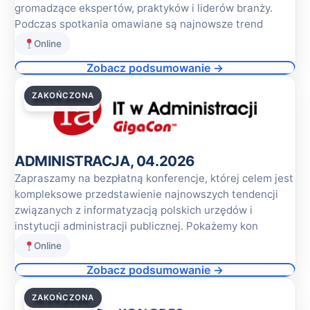
gromadzące ekspertów, praktyków i liderów branży.
Podczas spotkania omawiane są najnowsze trend
Online
Zobacz podsumowanie →
ZAKOŃCZONA
23.04.2026
ADMINISTRACJA, 04.2026
Zapraszamy na bezpłatną konferencje, której celem jest
kompleksowe przedstawienie najnowszych tendencji
związanych z informatyzacją polskich urzędów i
instytucji administracji publicznej. Pokażemy kon
Online
Zobacz podsumowanie →
ZAKOŃCZONA
16.04.2026