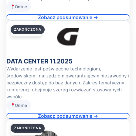
Online
Zobacz podsumowanie →
ZAKOŃCZONA
06.11.2025
DATA CENTER 11.2025
Wydarzenie jest poświęcone technologiom,
środowiskom i narzędziom gwarantującym niezawodny i
bezpieczny dostęp do baz danych. Zakres tematyczny
konferencji obejmuje szereg rozwiązań stosowanych
współc
Online
Zobacz podsumowanie →
ZAKOŃCZONA
23.10.2025