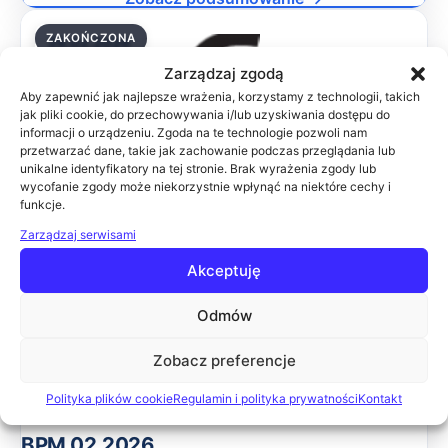
ZAKOŃCZONA
26.02.2026
Zarządzaj zgodą
Aby zapewnić jak najlepsze wrażenia, korzystamy z technologii, takich
jak pliki cookie, do przechowywania i/lub uzyskiwania dostępu do
informacji o urządzeniu. Zgoda na te technologie pozwoli nam
SŁUŻBA ZDROWIA 02.2026
przetwarzać dane, takie jak zachowanie podczas przeglądania lub
Celem konferencji jest przedstawienie najnowszych
unikalne identyfikatory na tej stronie. Brak wyrażenia zgody lub
wycofanie zgody może niekorzystnie wpłynąć na niektóre cechy i
rozwiązań w zakresie informatyzacji zakładów opieki
funkcje.
zdrowotnej. Podczas wydarzenia wiodące firmy IT
zaprezentują swoje rozwiązania, które pomogą uspra
Zarządzaj serwisami
Online
Akceptuję
Zobacz podsumowanie →
Odmów
ZAKOŃCZONA
12.02.2026
Zobacz preferencje
Polityka plików cookie
Regulamin i polityka prywatności
Kontakt
BPM 02.2026