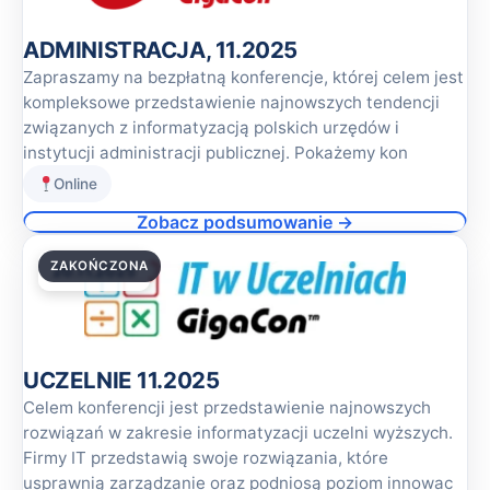
ADMINISTRACJA, 11.2025
Zapraszamy na bezpłatną konferencje, której celem jest
kompleksowe przedstawienie najnowszych tendencji
związanych z informatyzacją polskich urzędów i
instytucji administracji publicznej. Pokażemy kon
Online
Zobacz podsumowanie →
ZAKOŃCZONA
20.11.2025
UCZELNIE 11.2025
Celem konferencji jest przedstawienie najnowszych
rozwiązań w zakresie informatyzacji uczelni wyższych.
Firmy IT przedstawią swoje rozwiązania, które
usprawnią zarządzanie oraz podniosą poziom innowac