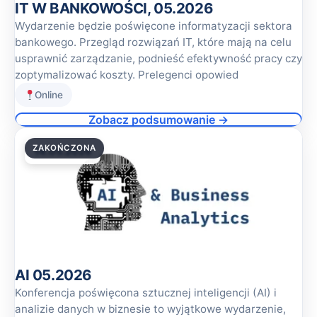
IT W BANKOWOŚCI, 05.2026
Wydarzenie będzie poświęcone informatyzacji sektora
bankowego. Przegląd rozwiązań IT, które mają na celu
usprawnić zarządzanie, podnieść efektywność pracy czy
zoptymalizować koszty. Prelegenci opowied
Online
Zobacz podsumowanie →
ZAKOŃCZONA
14.05.2026
AI 05.2026
Konferencja poświęcona sztucznej inteligencji (AI) i
analizie danych w biznesie to wyjątkowe wydarzenie,