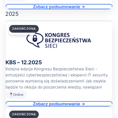
Zobacz podsumowanie →
2025
ZAKOŃCZONA
11.12.2025
KBS – 12.2025
Kolejna edycja Kongresu Bezpieczeństwa Sieci -
entuzjaści cyberbezpieczeństwa i eksperci IT security
ponownie wymienią się doświadczeniami! Jak zwykle
będzie to okazja do poszerzenia wiedzy, nawiązani
Online
Zobacz podsumowanie →
ZAKOŃCZONA
09.12.2025