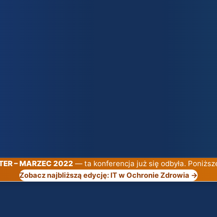
NTER – MARZEC 2022
— ta konferencja już się odbyła. Poniższ
Zobacz najbliższą edycję: IT w Ochronie Zdrowia →