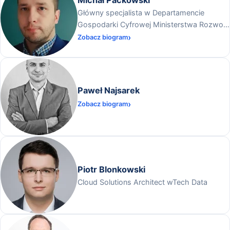
Michał Paćkowski
Główny specjalista w Departamencie
Gospodarki Cyfrowej Ministerstwa Rozwoju
i Technologii
Zobacz biogram
Paweł Najsarek
Zobacz biogram
Piotr Blonkowski
Cloud Solutions Architect wTech Data