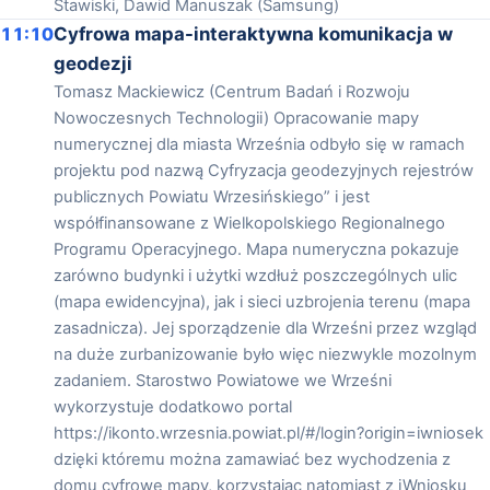
Stawiski, Dawid Manuszak (Samsung)
11:10
Cyfrowa mapa-interaktywna komunikacja w
geodezji
Tomasz Mackiewicz (Centrum Badań i Rozwoju
Nowoczesnych Technologii) Opracowanie mapy
numerycznej dla miasta Września odbyło się w ramach
projektu pod nazwą Cyfryzacja geodezyjnych rejestrów
publicznych Powiatu Wrzesińskiego” i jest
współfinansowane z Wielkopolskiego Regionalnego
Programu Operacyjnego. Mapa numeryczna pokazuje
zarówno budynki i użytki wzdłuż poszczególnych ulic
(mapa ewidencyjna), jak i sieci uzbrojenia terenu (mapa
zasadnicza). Jej sporządzenie dla Wrześni przez wzgląd
na duże zurbanizowanie było więc niezwykle mozolnym
zadaniem. Starostwo Powiatowe we Wrześni
wykorzystuje dodatkowo portal
https://ikonto.wrzesnia.powiat.pl/#/login?origin=iwniosek
dzięki któremu można zamawiać bez wychodzenia z
domu cyfrowe mapy, korzystając natomiast z iWniosku