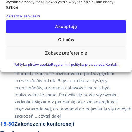
Szczegóły
wycofanie zgody może niekorzystnie wpłynąć na niektóre cechy i
funkcje.
15:00
E-administracja w JST – w perspektywie
eksperta
Zarządzaj serwisami
Jerzy Paczocha (Stowarzyszenie Inżynierów
Akceptuję
Telekomunikacji) Aktualnie kończą się projekty
realizowane w perspektywie finansowej lat 2014-2020, a
Odmów
nabory do nowej 2021 do 2027 nie zostały jeszcze
rozpoczęte. W realizowanych projektach widać było
Zobacz preferencje
rozwój e-usług w urzędach i jednostkach podległych od
Polityka plików cookie
Regulamin i polityka prywatności
Kontakt
najbardziej potrzebnych do wyszukanych i infrastruktury
informatycznej oraz różnicowanie pod względem
mieszkańców od ok. 6 tys. do kilkuset tysięcy
mieszkańców, a zadania ustawowe musza być
realizowane te same. Pojawiły się nowe wyzwania i
zadania związane z pandemią oraz zmiana sytuacji
międzynarodowej, co prowadzi do pojawienia się nowych
zagrożeń... czytaj dalej
15:30
Zakończenie konferencji