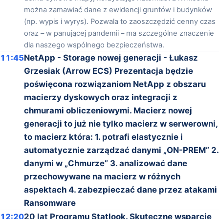
można zamawiać dane z ewidencji gruntów i budynków
(np. wypis i wyrys). Pozwala to zaoszczędzić cenny czas
oraz – w panującej pandemii – ma szczególne znaczenie
dla naszego wspólnego bezpieczeństwa.
11:45
NetApp - Storage nowej generacji - Łukasz
Grzesiak (Arrow ECS) Prezentacja będzie
poświęcona rozwiązaniom NetApp z obszaru
macierzy dyskowych oraz integracji z
chmurami obliczeniowymi. Macierz nowej
generacji to już nie tylko macierz w serwerowni,
to macierz która: 1. potrafi elastycznie i
automatycznie zarządzać danymi „ON-PREM” 2.
danymi w „Chmurze” 3. analizować dane
przechowywane na macierz w różnych
aspektach 4. zabezpieczać dane przez atakami
Ransomware
12:20
20 lat Programu Statlook. Skuteczne wsparcie