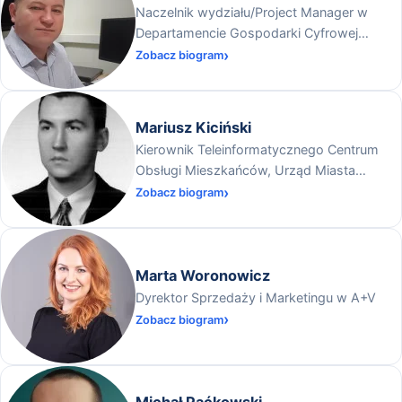
Naczelnik wydziału/Project Manager w
Departamencie Gospodarki Cyfrowej
Ministerstwa Rozwoju i Technologii
Zobacz biogram
Mariusz Kiciński
Kierownik Teleinformatycznego Centrum
Obsługi Mieszkańców, Urząd Miasta
Wrocław
Zobacz biogram
Marta Woronowicz
Dyrektor Sprzedaży i Marketingu w A+V
Zobacz biogram