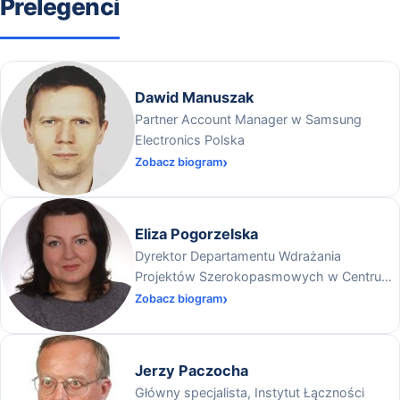
Prelegenci
Dawid Manuszak
Partner Account Manager w Samsung
Electronics Polska
Zobacz biogram
Eliza Pogorzelska
Dyrektor Departamentu Wdrażania
Projektów Szerokopasmowych w Centrum
Projektów Polska Cyfrowa
Zobacz biogram
Jerzy Paczocha
Główny specjalista, Instytut Łączności