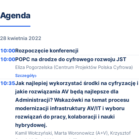
Agenda
28 kwietnia 2022
10:00
Rozpoczęcie konferencji
10:00
POPC na drodze do cyfrowego rozwoju JST
Eliza Pogorzelska (Centrum Projektów Polska Cyfrowa)
Szczegóły
10:35
Jak najlepiej wykorzystać środki na cyfryzację i
jakie rozwiązania AV będą najlepsze dla
Administracji? Wskazówki na temat procesu
modernizacji infrastruktury AV/IT i wyboru
rozwiązań do pracy, kolaboracji i nauki
hybrydowej.
Kamil Wołczyński, Marta Woronowicz (A+V), Krzysztof