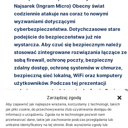
Najsarek (Ingram Micro) Obecny świat
codziennie atakuje nas coraz to nowymi
wyzwaniami dotyczącymi
cyberbezpieczeństwa. Dotychczasowe stare
podejście do bezpieczeństwa już nie
wystarcza. Aby czuć się bezpiecznym należy
stosować zintegrowane rozwiązania łączące ze
sobą firewall, ochronę poczty, bezpieczny
zdalny dostęp, ochronę systemów w chmurze,
bezpieczną sieć lokalną, WiFi oraz komputery
użytkowników. Podczas tej prezentacji
pokażemy co w tych tematach oferuje Sonicwall
Zarządzaj zgodą
dla administracji
Aby zapewnić jak najlepsze wrażenia, korzystamy z technologii, takich
14:30
Korzyści z zastosowania technologii ICT w
jak pliki cookie, do przechowywania i/lub uzyskiwania dostępu do
Urzędzie Miejskim Wrocławia
informacji o urządzeniu. Zgoda na te technologie pozwoli nam
przetwarzać dane, takie jak zachowanie podczas przeglądania lub
Mariusz Kiciński (Urząd Miejski Wrocławia)
unikalne identyfikatory na tej stronie. Brak wyrażenia zgody lub