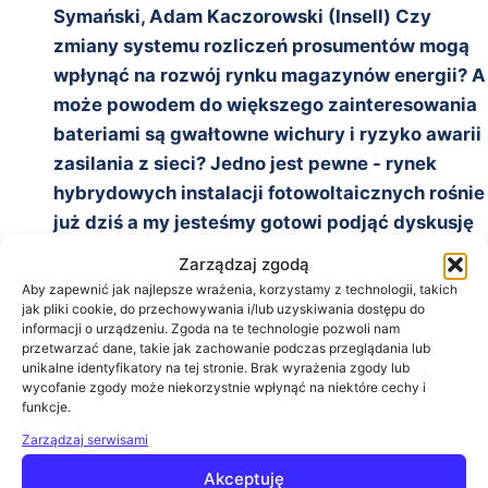
Symański, Adam Kaczorowski (Insell) Czy
zmiany systemu rozliczeń prosumentów mogą
wpłynąć na rozwój rynku magazynów energii? A
może powodem do większego zainteresowania
bateriami są gwałtowne wichury i ryzyko awarii
zasilania z sieci? Jedno jest pewne - rynek
hybrydowych instalacji fotowoltaicznych rośnie
już dziś a my jesteśmy gotowi podjąć dyskusję
na temat dostępnych rozwiązań i wybrać te,
Zarządzaj zgodą
które przynoszą największe korzyści
Aby zapewnić jak najlepsze wrażenia, korzystamy z technologii, takich
jak pliki cookie, do przechowywania i/lub uzyskiwania dostępu do
11:45
Zaawansowane systemy fotowoltaiczne w
informacji o urządzeniu. Zgoda na te technologie pozwoli nam
nowoczesnych instalacjach budynkowych
przetwarzać dane, takie jak zachowanie podczas przeglądania lub
unikalne identyfikatory na tej stronie. Brak wyrażenia zgody lub
Michał Kłos (Sungrow Polska)
wycofanie zgody może niekorzystnie wpłynąć na niektóre cechy i
12:20
Siedem zalet mikrofalowników Hoymiles oraz
funkcje.
czy istnieją uniwersalne banki energii - Piotr
Zarządzaj serwisami
Dejnarowicz (WaySun Foundation)
Akceptuję
13:00
Zakończenie konferencji