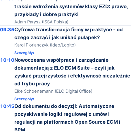
trakcie wdrożenia systemów klasy EZD: prawo,
przykłady i dobre praktyki
Adam Parysz (ISSA Polska)
09:35
Cyfrowa transformacja firmy w praktyce - od
czego zacząć i jak unikać pułapek?
Karol Floriańczyk (Ideo/Logito)
Szczegóły
10:10
Nowoczesna współpraca i zarządzanie
dokumentacją z ELO ECM Suite – czyli jak
zyskać przejrzystość i efektywność niezależnie
od trybu pracy
Elke Schoenemann (ELO Digital Office)
Szczegóły
10:45
Od dokumentu do decyzji: Automatyczne
pozyskiwanie logiki regułowej z umów i
regulacji na platformach Open Source ECM i
BPM