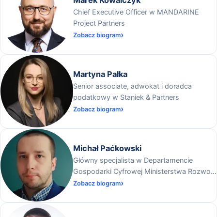
Chief Executive Officer w MANDARINE
Project Partners
Zobacz biogram
Martyna Pałka
Senior associate, adwokat i doradca
podatkowy w Staniek & Partners
Zobacz biogram
Michał Paćkowski
Główny specjalista w Departamencie
Gospodarki Cyfrowej Ministerstwa Rozwoju
i Technologii
Zobacz biogram