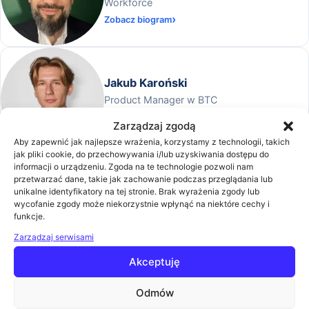
Workforce
Zobacz biogram
Jakub Karoński
Product Manager w BTC
Zobacz biogram
Zarządzaj zgodą
Aby zapewnić jak najlepsze wrażenia, korzystamy z technologii, takich
jak pliki cookie, do przechowywania i/lub uzyskiwania dostępu do
informacji o urządzeniu. Zgoda na te technologie pozwoli nam
przetwarzać dane, takie jak zachowanie podczas przeglądania lub
Jakub Rzepa
unikalne identyfikatory na tej stronie. Brak wyrażenia zgody lub
wycofanie zgody może niekorzystnie wpłynąć na niektóre cechy i
Presales Consultant w WEBCON
funkcje.
Zobacz biogram
Zarządzaj serwisami
Akceptuję
Odmów
Karol Floriańczyk