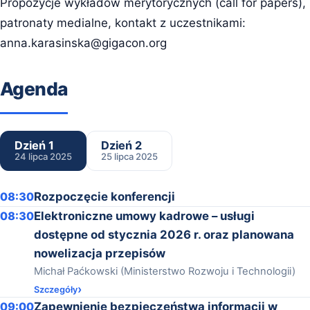
Propozycje wykładów merytorycznych (call for papers),
patronaty medialne, kontakt z uczestnikami:
anna.karasinska@gigacon.org
Agenda
Dzień 1
Dzień 2
24 lipca 2025
25 lipca 2025
08:30
Rozpoczęcie konferencji
08:30
Elektroniczne umowy kadrowe – usługi
dostępne od stycznia 2026 r. oraz planowana
nowelizacja przepisów
Michał Paćkowski (Ministerstwo Rozwoju i Technologii)
Szczegóły
09:00
Zapewnienie bezpieczeństwa informacji w