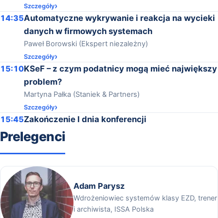
Szczegóły
14:35
Automatyczne wykrywanie i reakcja na wycieki
danych w firmowych systemach
Paweł Borowski (Ekspert niezależny)
Szczegóły
15:10
KSeF – z czym podatnicy mogą mieć największy
problem?
Martyna Pałka (Staniek & Partners)
Szczegóły
15:45
Zakończenie I dnia konferencji
Prelegenci
Adam Parysz
Wdrożeniowiec systemów klasy EZD, trener
i archiwista, ISSA Polska