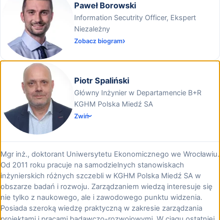
Paweł Borowski
Information Secutrity Officer, Ekspert
Niezależny
Zobacz biogram
Piotr Spaliński
Główny Inżynier w Departamencie B+R
KGHM Polska Miedź SA
Zwiń
Mgr inż., doktorant Uniwersytetu Ekonomicznego we Wrocławiu.
Od 2011 roku pracuje na samodzielnych stanowiskach
inżynierskich różnych szczebli w KGHM Polska Miedź SA w
obszarze badań i rozwoju. Zarządzaniem wiedzą interesuje się
nie tylko z naukowego, ale i zawodowego punktu widzenia.
Posiada szeroką wiedzę praktyczną w zakresie zarządzania
projektami i pracami badawczo-rozwojowymi. W ciągu ostatniej