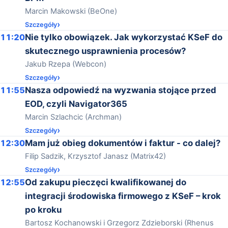
Marcin Makowski (BeOne)
Szczegóły
11:20
Nie tylko obowiązek. Jak wykorzystać KSeF do
skutecznego usprawnienia procesów?
Jakub Rzepa (Webcon)
Szczegóły
11:55
Nasza odpowiedź na wyzwania stojące przed
EOD, czyli Navigator365
Marcin Szlachcic (Archman)
Szczegóły
12:30
Mam już obieg dokumentów i faktur - co dalej?
Filip Sadzik, Krzysztof Janasz (Matrix42)
Szczegóły
12:55
Od zakupu pieczęci kwalifikowanej do
integracji środowiska firmowego z KSeF – krok
po kroku
Bartosz Kochanowski i Grzegorz Zdzieborski (Rhenus