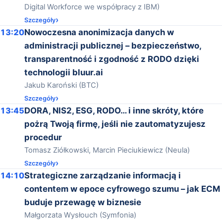
Digital Workforce we współpracy z IBM)
Szczegóły
13:20
Nowoczesna anonimizacja danych w
administracji publicznej – bezpieczeństwo,
transparentność i zgodność z RODO dzięki
technologii bluur.ai
Jakub Karoński (BTC)
Szczegóły
13:45
DORA, NIS2, ESG, RODO… i inne skróty, które
pożrą Twoją firmę, jeśli nie zautomatyzujesz
procedur
Tomasz Ziółkowski, Marcin Pieciukiewicz (Neula)
Szczegóły
14:10
Strategiczne zarządzanie informacją i
contentem w epoce cyfrowego szumu – jak ECM
buduje przewagę w biznesie
Małgorzata Wysłouch (Symfonia)