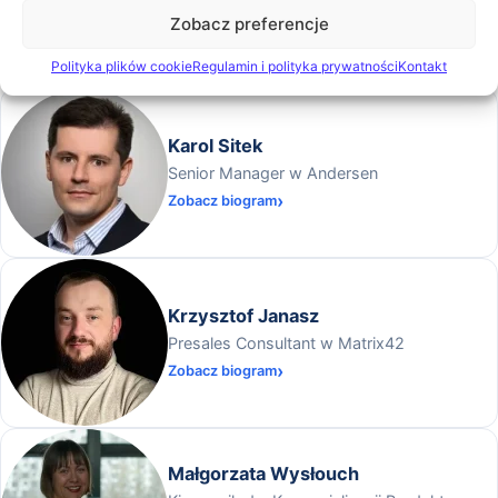
Dyrektor Sprzedaży Logito w Ideo
Zobacz preferencje
Zobacz biogram
Polityka plików cookie
Regulamin i polityka prywatności
Kontakt
Karol Sitek
Senior Manager w Andersen
Zobacz biogram
Krzysztof Janasz
Presales Consultant w Matrix42
Zobacz biogram
Małgorzata Wysłouch