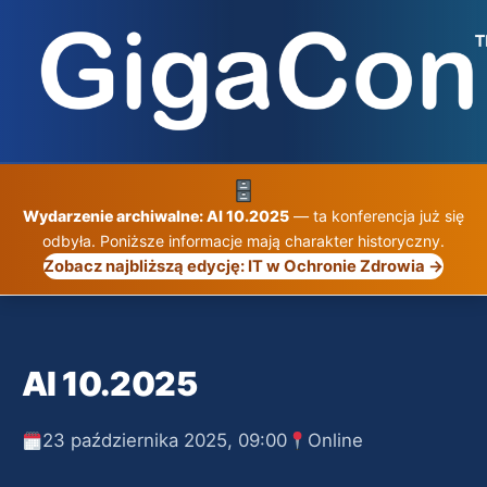
Przejdź
do
treści
Wydarzenie archiwalne: AI 10.2025
— ta konferencja już się
odbyła. Poniższe informacje mają charakter historyczny.
Zobacz najbliższą edycję: IT w Ochronie Zdrowia →
AI 10.2025
23 października 2025, 09:00
Online