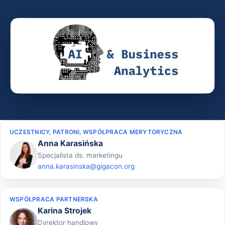
UCZESTNICY, PATRONI, WSPÓŁPRACA MERYTORYCZNA
Anna Karasińska
Specjalista ds. marketingu
anna.karasinska@gigacon.org
WSPÓŁPRACA PARTNERSKA
Karina Strojek
Dyrektor handlowy