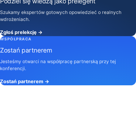
Podziel się wiedzą jako prelegent
Szukamy ekspertów gotowych opowiedzieć o realnych
wdrożeniach.
Zgłoś prelekcję →
WSPÓŁPRACA
Zostań partnerem
Jesteśmy otwarci na współpracę partnerską przy tej
konferencji.
Zostań partnerem →