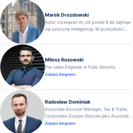
Marek Drozdowski
Autor rozwiązań AI, od ponad 8 lat zajmuje
się sztuczną inteligencją. W przeszłości
pracował dla NVIDIA, jest współautorem 2
patentów w dziedzinie AI. Współtworzył
produkty sztucznej inteligencji używane
przez miliony osób na całym świecie – m.in.
Miłosz Kosowski
rozwiązania dla autonomicznych sklepów
Pre-sales Engineer w Fudo Security
(wdrażane w Żabkach Nano), systemy
Zobacz biogram
autonomicznych kamer na stadionach oraz
aplikacje AI companionship używane przez
dziesiątki milionów użytkowników.
Radosław Dominiak
Associate Account Manager, Tax & Trade,
Corporates Europe Obecnie jako Associate
Account Manager w Pagero (należącego do
Zobacz biogram
Thomson Reuters)