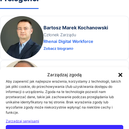
Bartosz Marek Kochanowski
Członek Zarządu
Rhenai Digital Workforce
Zobacz biogram
Edwin Moulouangou
Zarządzaj zgodą
Automation and Process Mining Consultant,
Aby zapewnić jak najlepsze wrażenia, korzystamy z technologii, takich
Rhenus Automation
jak pliki cookie, do przechowywania i/lub uzyskiwania dostępu do
informacji o urządzeniu. Zgoda na te technologie pozwoli nam
Zobacz biogram
przetwarzać dane, takie jak zachowanie podczas przeglądania lub
unikalne identyfikatory na tej stronie. Brak wyrażenia zgody lub
wycofanie zgody może niekorzystnie wpłynąć na niektóre cechy i
funkcje.
Ewa Karczmarczuk
Zarządzaj serwisami
Dyrektor sprzedaży w Efecte