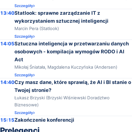
Szczegóły
13:40
Statlook: sprawne zarządzanie IT z
wykorzystaniem sztucznej inteligencji
Marcin Pera (Statlook)
Szczegóły
14:05
Sztuczna inteligencja w przetwarzaniu danych
osobowych - kompilacja wymogów RODO i AI
Act
Mikołaj Śniatała, Magdalena Kuczyńska (Andersen)
Szczegóły
14:40
Czy masz dane, które sprawią, że AI i BI stanie o
Twojej stronie?
Łukasz Brzyski (Brzyski Wiśniewski Doradztwo
Biznesowe)
Szczegóły
15:15
Zakończenie konferencji
Prelegenci