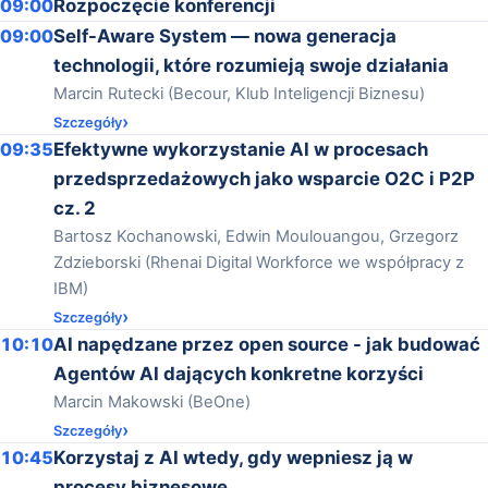
09:00
Rozpoczęcie konferencji
09:00
Self-Aware System — nowa generacja
technologii, które rozumieją swoje działania
Marcin Rutecki (Becour, Klub Inteligencji Biznesu)
Szczegóły
09:35
Efektywne wykorzystanie AI w procesach
przedsprzedażowych jako wsparcie O2C i P2P
cz. 2
Bartosz Kochanowski, Edwin Moulouangou, Grzegorz
Zdzieborski (Rhenai Digital Workforce we współpracy z
IBM)
Szczegóły
10:10
AI napędzane przez open source - jak budować
Agentów AI dających konkretne korzyści
Marcin Makowski (BeOne)
Szczegóły
10:45
Korzystaj z AI wtedy, gdy wepniesz ją w
procesy biznesowe.