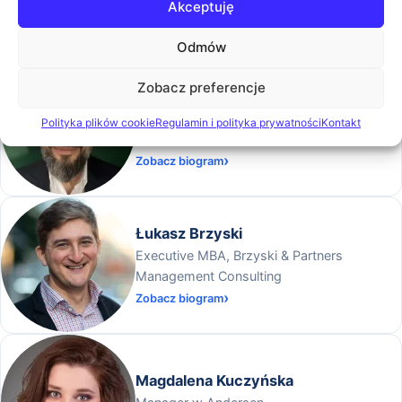
Akceptuję
Zobacz biogram
Odmów
Zobacz preferencje
Grzegorz Zdzieborski
Senior Consultant w Rhenus Digital
Polityka plików cookie
Regulamin i polityka prywatności
Kontakt
Workforce
Zobacz biogram
Łukasz Brzyski
Executive MBA, Brzyski & Partners
Management Consulting
Zobacz biogram
Magdalena Kuczyńska