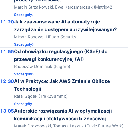
Marcin Strzałkowski, Ewa Karczmarczuk (Matrix42)
Szczegóły
11:20
Jak zaawansowane AI automatyzuje
zarządzanie dostępem uprzywilejowanym?
Miłosz Kosowski (Fudo Security)
Szczegóły
11:55
Od obowiązku regulacyjnego (KSeF) do
przewagi konkurencyjnej (AI)
Radosław Dominiak (Pagero)
Szczegóły
12:30
AI w Praktyce: Jak AWS Zmienia Oblicze
Technologii
Rafał Gądek (Trek2Summit)
Szczegóły
13:05
Autorskie rozwiązania AI w optymalizacji
komunikacji i efektywności biznesowej
Marek Drozdowski, Tomasz Laszuk (Euvic Future Work)