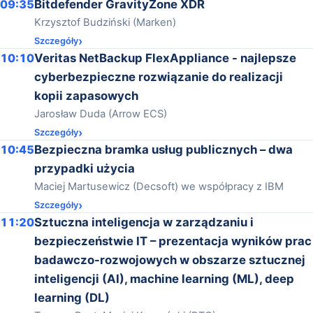
09:35
Bitdefender GravityZone XDR
Krzysztof Budziński (Marken)
Szczegóły
10:10
Veritas NetBackup FlexAppliance - najlepsze
cyberbezpieczne rozwiązanie do realizacji
kopii zapasowych
Jarosław Duda (Arrow ECS)
Szczegóły
10:45
Bezpieczna bramka usług publicznych – dwa
przypadki użycia
Maciej Martusewicz (Decsoft) we współpracy z IBM
Szczegóły
11:20
Sztuczna inteligencja w zarządzaniu i
bezpieczeństwie IT – prezentacja wyników prac
badawczo-rozwojowych w obszarze sztucznej
inteligencji (AI), machine learning (ML), deep
learning (DL)