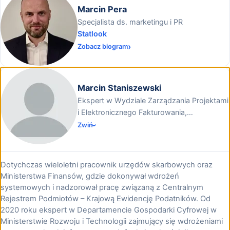
Marcin Pera
Specjalista ds. marketingu i PR
Statlook
Zobacz biogram
Marcin Staniszewski
Ekspert w Wydziale Zarządzania Projektami
i Elektronicznego Fakturowania,
Departament Gospodarki Cyfrowej,
Zwiń
Ministerstwo Rozwoju i Technologii
Dotychczas wieloletni pracownik urzędów skarbowych oraz
Ministerstwa Finansów, gdzie dokonywał wdrożeń
systemowych i nadzorował pracę związaną z Centralnym
Rejestrem Podmiotów – Krajową Ewidencję Podatników. Od
2020 roku ekspert w Departamencie Gospodarki Cyfrowej w
Ministerstwie Rozwoju i Technologii zajmujący się wdrożeniami