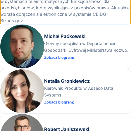
w systemach teleinformatycznych funkcjonalności dla
przedsiębiorców, które wynikającą z przepisów prawa. Aktualnie
wdraża doręczenia elektroniczne w systemie CEIDG i
Biznes.gov.
Michał Paćkowski
Główny specjalista w Departamencie
Gospodarki Cyfrowej Ministerstwa Rozwoju
i Technologii
Zobacz biogram
Natalia Gronkiewicz
Kierownik Produktu w Asseco Data
Systems
Zobacz biogram
Robert Janiszewski