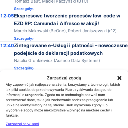
Tomasz Baut, Maciej Kaczyński (BTC)
Szczegóły
12:05
Ekspresowe tworzenie procesów low-code w
EZD RP: Camunda i Alfresco w akcji!
Marcin Makowski (BeOne), Robert Janiszewski (r^2)
Szczegóły
12:40
Zintegrowane e-Usługi i płatności – nowoczesne
podejście do deklaracji podatkowych
Natalia Gronkiewicz (Asseco Data Systems)
Szczegóły
13:15
Automatyzacja, cyberbezpieczeństwo, kanał
Zarządzaj zgodą
dla sygnalistów. Statlook dla administracji
Aby zapewnić jak najlepsze wrażenia, korzystamy z technologii, takich
jak pliki cookie, do przechowywania i/lub uzyskiwania dostępu do
publicznej
informacji o urządzeniu. Zgoda na te technologie pozwoli nam
Marcin Pera (Statlook)
przetwarzać dane, takie jak zachowanie podczas przeglądania lub
unikalne identyfikatory na tej stronie. Brak wyrażenia zgody lub
Szczegóły
wycofanie zgody może niekorzystnie wpłynąć na niektóre cechy i
13:40
eDoręczenia dla przedsiębiorców i
funkcje.
administracji publicznej
Zarządzaj serwisami
Marcin Staniszewski (Ministerstwo Rozwoju i Technologii)