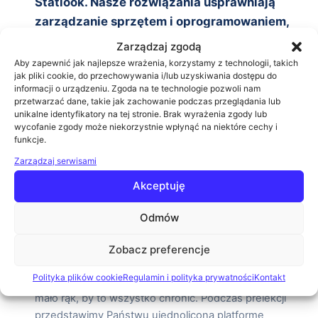
Statlook. Nasze rozwiązania usprawniają
zarządzanie sprzętem i oprogramowaniem,
ułatwiają audyt oprogramowania, istotnie
Zarządzaj zgodą
podnoszą poziom zabezpieczeń elementy
Aby zapewnić jak najlepsze wrażenia, korzystamy z technologii, takich
jak pliki cookie, do przechowywania i/lub uzyskiwania dostępu do
wrażliwych, w tym danych osobowych. Statlook
informacji o urządzeniu. Zgoda na te technologie pozwoli nam
to także łatwa i szybka zdalna pomoc dla
przetwarzać dane, takie jak zachowanie podczas przeglądania lub
unikalne identyfikatory na tej stronie. Brak wyrażenia zgody lub
użytkownika, a także najnowsze rozwiązanie –
wycofanie zgody może niekorzystnie wpłynąć na niektóre cechy i
wewnętrzny kanał zgłoszeń dla Sygnalistów.
funkcje.
12:55
Zunifikowana platforma bezpieczeństwa
Zarządzaj serwisami
Forcepoint One upraszczająca bezpieczeństwo
Akceptuję
IT
Maciej Pawełczyk (Ingram Micro) Kiedy granice między
Odmów
pracą a domem zatarły się, coś innego stało się jasne.
Cyberbezpieczeństwo stało się zbyt duże i złożone. Zbyt
Zobacz preferencje
wiele sposobów na połączenie. Za dużo urządzeń i
Polityka plików cookie
Regulamin i polityka prywatności
Kontakt
aplikacji. Za dużo danych do ochrony. Za mało czasu i za
mało rąk, by to wszystko chronić. Podczas prelekcji
przedstawimy Państwu ujednoliconą platformę