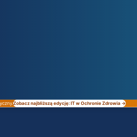
yczny.
Zobacz najbliższą edycję: IT w Ochronie Zdrowia →