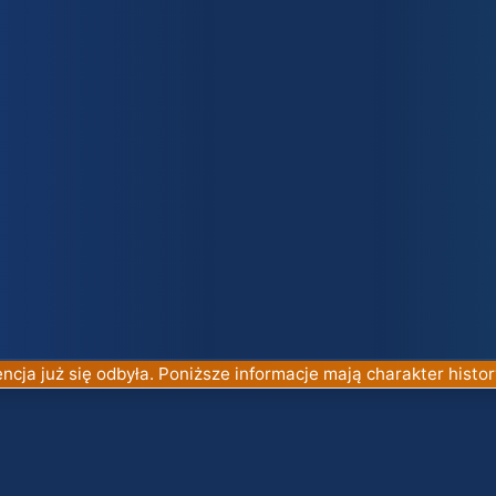
ncja już się odbyła. Poniższe informacje mają charakter histor