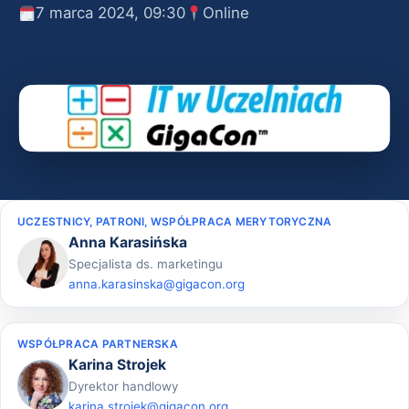
7 marca 2024, 09:30
Online
UCZESTNICY, PATRONI, WSPÓŁPRACA MERYTORYCZNA
Anna Karasińska
Specjalista ds. marketingu
anna.karasinska@gigacon.org
WSPÓŁPRACA PARTNERSKA
Karina Strojek
Dyrektor handlowy
karina.strojek@gigacon.org