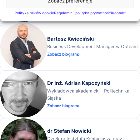
Zobacz preferencje
Zobacz biogram
Polityka plików cookie
Regulamin i polityka prywatności
Kontakt
Bartosz Kwieciński
Business Development Manager w Opteam
Zobacz biogram
Dr Inż. Adrian Kapczyński
Wykładowca akademicki – Politechnika
Śląska
Zobacz biogram
dr Stefan Nowicki
Dyrektor Instytutu Konfucjusza oraz