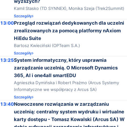
wyższych?
Kamil Stasko (TD SYNNEX), Monika Szeja (Trek2Summit)
Szczegóły
13:00
Przegląd rozwiązań dedykowanych dla uczelni
zrealizowanych za pomocą platformy nAxiom
HiEdu Suite
Bartosz Kwieciński (OPTeam S.A.)
Szczegóły
13:25
System informatyczny, który usprawnia
zarządzanie uczelnią. O Microsoft Dynamics
365, AI i one4all smartEDU
Agnieszka Dymińska i Robert Prażmo (Arcus Systemy
Informatyczne we współpracy z Arcus SA)
Szczegóły
13:40
Nowoczesne rozwiązania w zarządzaniu
uczelnią: centralny system wydruku i wirtualne
karty dostępu - Tomasz Kowalski (Arcus SA) W
dobie cyfryzacji zarządzanie infrastrukturą i