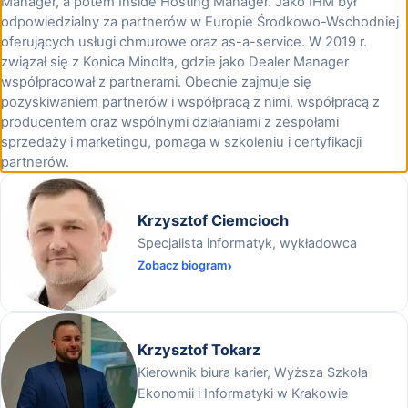
Manager, a potem Inside Hosting Manager. Jako IHM był
odpowiedzialny za partnerów w Europie Środkowo-Wschodniej
oferujących usługi chmurowe oraz as-a-service. W 2019 r.
związał się z Konica Minolta, gdzie jako Dealer Manager
współpracował z partnerami. Obecnie zajmuje się
pozyskiwaniem partnerów i współpracą z nimi, współpracą z
producentem oraz wspólnymi działaniami z zespołami
sprzedaży i marketingu, pomaga w szkoleniu i certyfikacji
partnerów.
Krzysztof Ciemcioch
Specjalista informatyk, wykładowca
Zobacz biogram
Krzysztof Tokarz
Kierownik biura karier, Wyższa Szkoła
Ekonomii i Informatyki w Krakowie