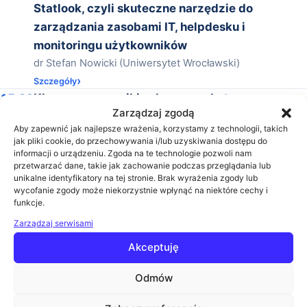
Statlook, czyli skuteczne narzędzie do
zarządzania zasobami IT, helpdesku i
monitoringu użytkowników
dr Stefan Nowicki (Uniwersytet Wrocławski)
Szczegóły
15:00
Kluczowe czynniki sukcesu w skutecznym
Zarządzaj zgodą
wdrożeniu e-learningu na uczelni wyższej
Aby zapewnić jak najlepsze wrażenia, korzystamy z technologii, takich
Łukasz Fojutowski (Fundacja Rozwoju, Edukacji i
jak pliki cookie, do przechowywania i/lub uzyskiwania dostępu do
Technologii)
informacji o urządzeniu. Zgoda na te technologie pozwoli nam
przetwarzać dane, takie jak zachowanie podczas przeglądania lub
Szczegóły
unikalne identyfikatory na tej stronie. Brak wyrażenia zgody lub
15:30
Zakończenie konferencji
wycofanie zgody może niekorzystnie wpłynąć na niektóre cechy i
funkcje.
Prelegenci
Zarządzaj serwisami
Akceptuję
Odmów
Agnieszka Dymińska
Account Manager