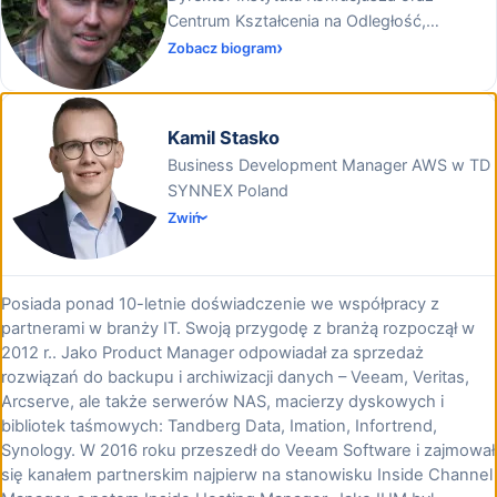
Centrum Kształcenia na Odległość,
Uniwersytet Wrocławski
Zobacz biogram
Kamil Stasko
Business Development Manager AWS w TD
SYNNEX Poland
Zwiń
Posiada ponad 10-letnie doświadczenie we współpracy z
partnerami w branży IT. Swoją przygodę z branżą rozpoczął w
2012 r.. Jako Product Manager odpowiadał za sprzedaż
rozwiązań do backupu i archiwizacji danych – Veeam, Veritas,
Arcserve, ale także serwerów NAS, macierzy dyskowych i
bibliotek taśmowych: Tandberg Data, Imation, Infortrend,
Synology. W 2016 roku przeszedł do Veeam Software i zajmował
się kanałem partnerskim najpierw na stanowisku Inside Channel