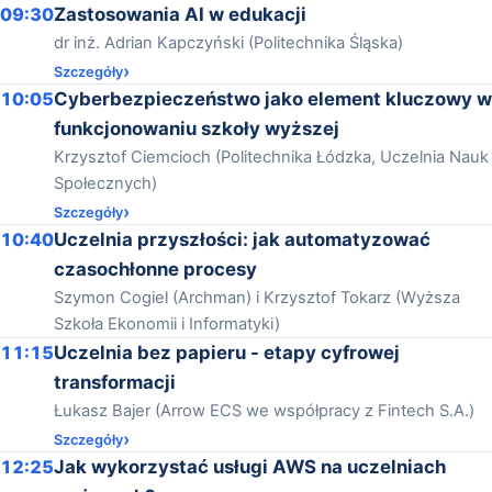
09:30
Zastosowania AI w edukacji
dr inż. Adrian Kapczyński (Politechnika Śląska)
Szczegóły
10:05
Cyberbezpieczeństwo jako element kluczowy w
funkcjonowaniu szkoły wyższej
Krzysztof Ciemcioch (Politechnika Łódzka, Uczelnia Nauk
Społecznych)
Szczegóły
10:40
Uczelnia przyszłości: jak automatyzować
czasochłonne procesy
Szymon Cogiel (Archman) i Krzysztof Tokarz (Wyższa
Szkoła Ekonomii i Informatyki)
11:15
Uczelnia bez papieru - etapy cyfrowej
transformacji
Łukasz Bajer (Arrow ECS we współpracy z Fintech S.A.)
Szczegóły
12:25
Jak wykorzystać usługi AWS na uczelniach