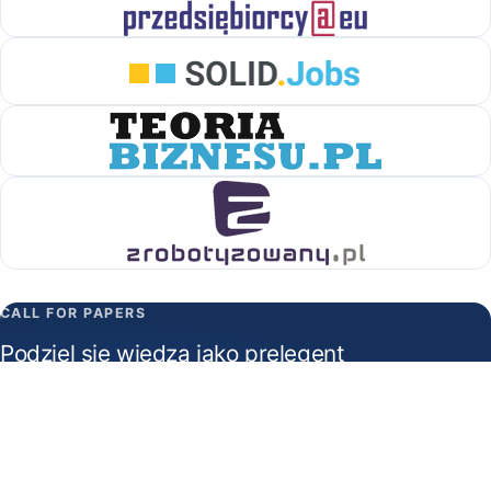
CALL FOR PAPERS
Podziel się wiedzą jako prelegent
Szukamy ekspertów gotowych opowiedzieć o realnych
wdrożeniach.
Zgłoś prelekcję →
WSPÓŁPRACA