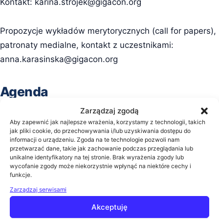
Kontakt:
karina.strojek@gigacon.org
Propozycje wykładów merytorycznych (call for papers),
patronaty medialne, kontakt z uczestnikami:
anna.karasinska@gigacon.org
Agenda
Zarządzaj zgodą
Aby zapewnić jak najlepsze wrażenia, korzystamy z technologii, takich
20 marca 2025
jak pliki cookie, do przechowywania i/lub uzyskiwania dostępu do
informacji o urządzeniu. Zgoda na te technologie pozwoli nam
09:00
Rozpoczęcie konferencji
przetwarzać dane, takie jak zachowanie podczas przeglądania lub
unikalne identyfikatory na tej stronie. Brak wyrażenia zgody lub
09:00
Nowe dokumenty normalizacyjne w serii EN
wycofanie zgody może niekorzystnie wpłynąć na niektóre cechy i
50600
funkcje.
Krzysztof Szczygieł (Polski Instytut Data Center)
Zarządzaj serwisami
09:35
Rozwiązania HCI - przyszłość centrów danych?
Akceptuję
Marcel Guzenda (Grandmetric)