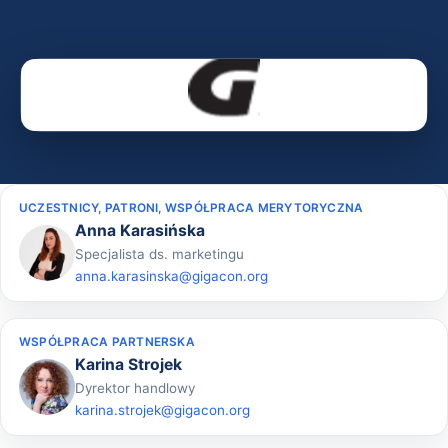
UCZESTNICY, PATRONI, WSPÓŁPRACA MERYTORYCZNA
Anna Karasińska
Specjalista ds. marketingu
anna.karasinska@gigacon.org
WSPÓŁPRACA PARTNERSKA
Karina Strojek
Dyrektor handlowy
karina.strojek@gigacon.org