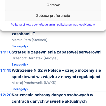
10:10
Bezpieczny backup z chmury: alternatywne
Odmów
lokalizacje na przykładzie Microsoft 365
Zobacz preferencje
Jacek Socha (COIG)
Szczegóły
Polityka plików cookie
Regulamin i polityka prywatności
Kontakt
10:45
Statlook: bezpieczne dane i łatwe zarządzanie
zasobami IT
Marcin Pera (Statlook)
Szczegóły
11:10
Strategie zapewnienia zapasowej serwerowni
Grzegorz Bernatek (Audytel)
Szczegóły
11:45
Wdrożenie NIS2 w Polsce – czego możemy się
spodziewać w związku z nowymi regulacjami
Mikołaj Prochownik (KWKR)
Szczegóły
12:20
Naruszenia ochrony danych osobowych w
centrach danych w świetle aktualnych