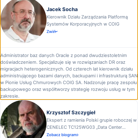
Jacek Socha
Kierownik Działu Zarządzania Platformą
Systemów Korporacyjnych w COIG
Zwiń
Administrator baz danych Oracle z ponad dwudziestoletnim
doświadczeniem. Specjalizuje się w rozwiązaniach DR oraz
migracjach heterogenicznych. Od czterech lat kierownik działu
administrującego bazami danych, backupami i infrastrukturą SAN
w Pionie Usług Chmurowych COIG SA. Nadzoruje pracę zespołu
backupowego oraz współtworzy strategię rozwoju usług w tym
zakresie.
Krzysztof Szczygieł
Ekspert z ramienia Polski grupie roboczej w
CENELEC TC125WG03 „Data Center
Infrastructure and Facilities`
Zobacz biogram