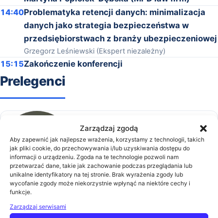
14:40
Problematyka retencji danych: minimalizacja
danych jako strategia bezpieczeństwa w
przedsiębiorstwach z branży ubezpieczeniowej
Grzegorz Leśniewski (Ekspert niezależny)
15:15
Zakończenie konferencji
Prelegenci
Zarządzaj zgodą
Bartosz Marek Kochanowski
Aby zapewnić jak najlepsze wrażenia, korzystamy z technologii, takich
Członek Zarządu
jak pliki cookie, do przechowywania i/lub uzyskiwania dostępu do
Rhenai Digital Workforce
informacji o urządzeniu. Zgoda na te technologie pozwoli nam
przetwarzać dane, takie jak zachowanie podczas przeglądania lub
Zobacz biogram
unikalne identyfikatory na tej stronie. Brak wyrażenia zgody lub
wycofanie zgody może niekorzystnie wpłynąć na niektóre cechy i
funkcje.
Zarządzaj serwisami
Daniel Kowalski