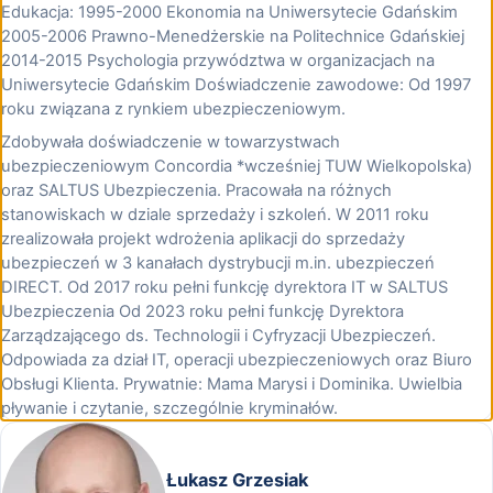
Edukacja: 1995-2000 Ekonomia na Uniwersytecie Gdańskim
2005-2006 Prawno-Menedżerskie na Politechnice Gdańskiej
2014-2015 Psychologia przywództwa w organizacjach na
Uniwersytecie Gdańskim Doświadczenie zawodowe: Od 1997
roku związana z rynkiem ubezpieczeniowym.
Zdobywała doświadczenie w towarzystwach
ubezpieczeniowym Concordia *wcześniej TUW Wielkopolska)
oraz SALTUS Ubezpieczenia. Pracowała na różnych
stanowiskach w dziale sprzedaży i szkoleń. W 2011 roku
zrealizowała projekt wdrożenia aplikacji do sprzedaży
ubezpieczeń w 3 kanałach dystrybucji m.in. ubezpieczeń
DIRECT. Od 2017 roku pełni funkcję dyrektora IT w SALTUS
Ubezpieczenia Od 2023 roku pełni funkcję Dyrektora
Zarządzającego ds. Technologii i Cyfryzacji Ubezpieczeń.
Odpowiada za dział IT, operacji ubezpieczeniowych oraz Biuro
Obsługi Klienta. Prywatnie: Mama Marysi i Dominika. Uwielbia
pływanie i czytanie, szczególnie kryminałów.
Łukasz Grzesiak