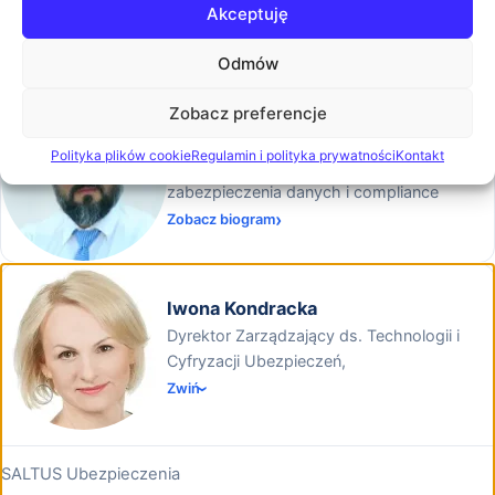
System Engineer w Net Complex
Akceptuję
Zobacz biogram
Odmów
Zobacz preferencje
Grzegorz Leśniewski
Polityka plików cookie
Regulamin i polityka prywatności
Kontakt
Ekspert ds. bezpieczeństwa organizacji,
zabezpieczenia danych i compliance
Zobacz biogram
Iwona Kondracka
Dyrektor Zarządzający ds. Technologii i
Cyfryzacji Ubezpieczeń,
Zwiń
SALTUS Ubezpieczenia