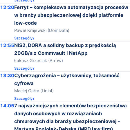
Szczegóły
12:20
Ferryt – kompleksowa automatyzacja procesów
w branży ubezpieczeniowej dzięki platformie
low-code
Paweł Krajewski (DomData)
Szczegóły
12:55
NIS2, DORA a solidny backup z prędkością
20GB/s z Commvault i NetApp
Łukasz Grzesiak (Arrow)
Szczegóły
13:30
Cyberzagrożenia – użytkownicy, tożsamość
cyfrowa
Maciej Gałka (Link4)
Szczegóły
14:05
7 najważniejszych elementów bezpieczeństwa
danych osobowych w rozwiązaniach
chmurowych dla branży ubezpieczeniowej -
Martyna Popiołek-Dębska (MPD law firm)